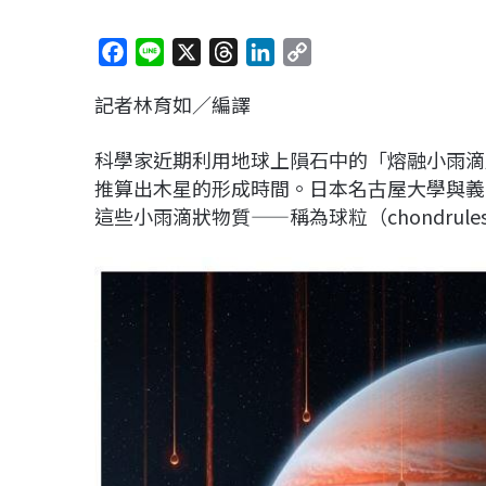
F
L
X
T
L
C
a
i
h
i
o
記者林育如／編譯
c
n
r
n
p
e
e
e
k
y
科學家近期利用地球上隕石中的「熔融小雨滴
b
a
e
L
推算出木星的形成時間。日本名古屋大學與義
o
d
d
i
這些小雨滴狀物質——稱為球粒（chondru
o
s
I
n
k
n
k