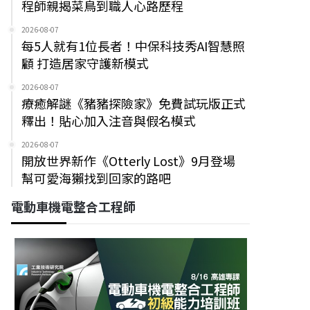
程師親揭菜鳥到職人心路歷程
2026-08-07
每5人就有1位長者！中保科技秀AI智慧照
顧 打造居家守護新模式
2026-08-07
療癒解謎《豬豬探險家》免費試玩版正式
釋出！貼心加入注音與假名模式
2026-08-07
開放世界新作《Otterly Lost》9月登場
幫可愛海獺找到回家的路吧
電動車機電整合工程師