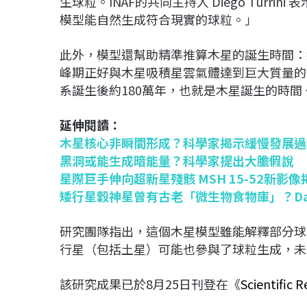
生球粒。INAF的共同主持人 Diego Tur
模型能自然生成符合現實的球粒。」
此外，模型還幫助精準推算木星的誕生時間：約4
峰期正好與木星吸積星雲氣體達到巨大質量的
系誕生後約180萬年，也就是木星誕生的時間
延伸閱讀：
木星核心非瞬間形成？科學家揭示緩慢發展過
黑洞或能生成暗能量？科學家提出大膽假說
星際巨手伸向超新星殘骸 MSH 15-52新影像
矮行星穀神星曾有古老「微生物食物庫」？D
研究團隊指出，這個木星模型雖能解釋部分球
行星（包括土星）可能也參與了球粒生成，未
該研究成果已於8月25日刊登在《
Scientific 