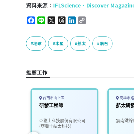
資料來源：
IFLScience、
Discover Magazin
F
L
X
T
L
C
a
i
h
i
o
c
n
r
n
p
e
e
e
k
y
地球
木星
航太
隕石
b
a
e
L
o
d
d
i
o
s
I
n
推薦工作
k
n
k
台南市山上區
高雄市路
工程師
研發工程師
航太研
司
亞獵士科技股份有限公司
震南鐵線
(亞獵士航太科技)