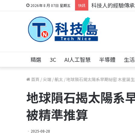
科技人的經驗傳承地
2026年 8 月 07日 星期五
快訊
精選
3C
AI人工智慧
半導體
生活
首頁
/
尖端
/
航太
/
地球隕石揭太陽系早期祕密 木星誕
地球隕石揭太陽系早
被精準推算
2025-08-28