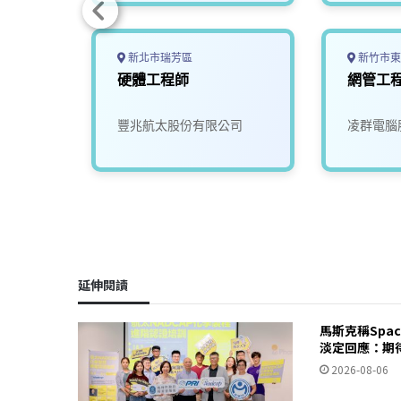
新北市瑞芳區
新竹市東
硬體工程師
網管工程
限公司
豐兆航太股份有限公司
凌群電腦
延伸閱讀
馬斯克稱Spa
淡定回應：期
2026-08-06