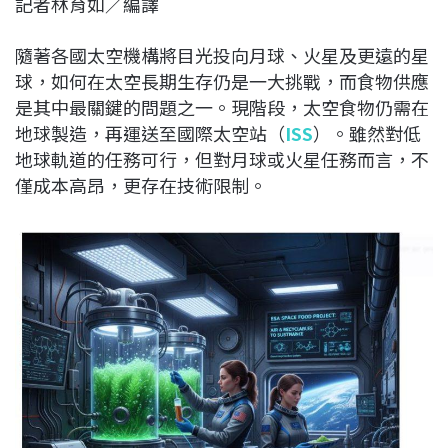
記者林育如／編譯
c
n
r
n
p
e
e
e
k
y
隨著各國太空機構將目光投向月球、火星及更遠的星
b
a
e
L
球，如何在太空長期生存仍是一大挑戰，而食物供應
o
d
d
i
是其中最關鍵的問題之一。現階段，太空食物仍需在
o
s
I
n
地球製造，再運送至國際太空站（
ISS
）。雖然對低
k
n
k
地球軌道的任務可行，但對月球或火星任務而言，不
僅成本高昂，更存在技術限制。