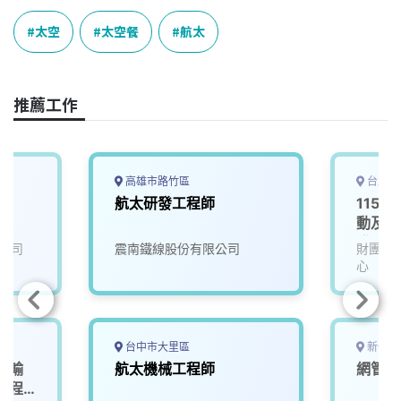
c
n
r
n
p
e
e
e
k
y
太空
太空餐
航太
b
a
e
L
o
d
d
i
o
s
I
n
推薦工作
k
n
k
高雄市路竹區
台北市
航太研發工程師
115D
動及服
發署-
公司
震南鐵線股份有限公司
財團法
心
台中市大里區
新竹市
運輸
航太機械工程師
網管工
工程