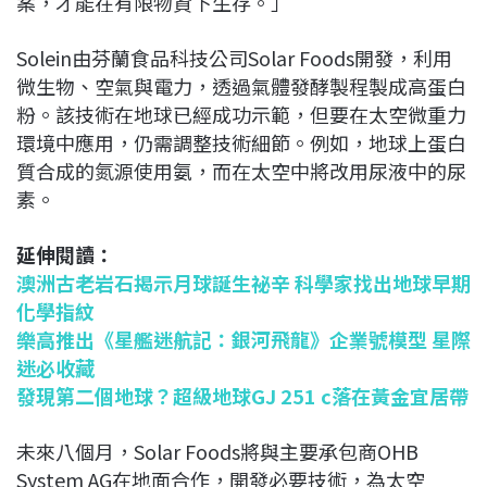
案，才能在有限物資下生存。」
Solein由芬蘭食品科技公司Solar Foods開發，利用
微生物、空氣與電力，透過氣體發酵製程製成高蛋白
粉。該技術在地球已經成功示範，但要在太空微重力
環境中應用，仍需調整技術細節。例如，地球上蛋白
質合成的氮源使用氨，而在太空中將改用尿液中的尿
素。
延伸閱讀：
澳洲古老岩石揭示月球誕生祕辛 科學家找出地球早期
化學指紋
樂高推出《星艦迷航記：銀河飛龍》企業號模型 星際
迷必收藏
發現第二個地球？超級地球GJ 251 c落在黃金宜居帶
未來八個月，Solar Foods將與主要承包商OHB
System AG在地面合作，開發必要技術，為太空