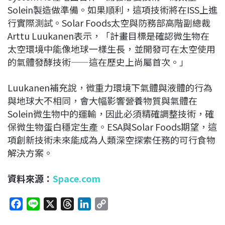
Solein製造做準備。如果順利，這項技術將在ISS上進
行實際測試。Solar Foods太空與防務部高階副總裁
Arttu Luukanen表示，「計畫目標是確認微生物在
太空環境中能像地球一樣生長，並開發可在太空使用
的氣體發酵技術——這在歷史上尚屬首次。」
Luukanen補充說，微重力環境下氣體與液體的行為
與地球大不相同，會大幅影響營養物質與氣體在
Solein微生物中的運輸，因此必須精確調整技術，確
保微生物蛋白穩定生產。ESA與Solar Foods期望，這
項創新技術未來能成為人類深空探索任務的可行食物
解決方案。
資料來源：
Space.com
F
L
X
T
L
C
a
i
h
i
o