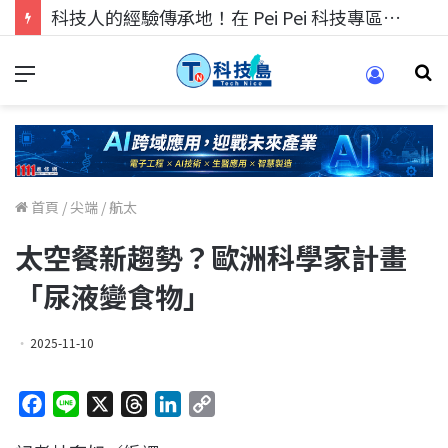
科技人的經驗傳承地！在 Pei Pei 科技專區，與學弟妹交流最硬核的技術
首頁
/
尖端
/
航太
太空餐新趨勢？歐洲科學家計畫
「尿液變食物」
2025-11-10
F
L
X
T
L
C
a
i
h
i
o