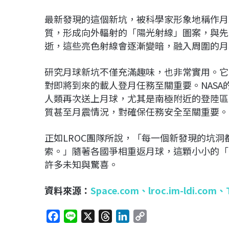
最新發現的這個新坑，被科學家形象地稱作月
質，形成向外輻射的「陽光射線」圖案，與先
逝，這些亮色射線會逐漸變暗，融入周圍的月
研究月球新坑不僅充滿趣味，也非常實用。它
對即將到來的載人登月任務至關重要。NASA的
人類再次送上月球，尤其是南極附近的登陸區
質甚至月震情況，對確保任務安全至關重要。
正如LROC團隊所說，「每一個新發現的坑
索。」隨著各國爭相重返月球，這顆小小的「
許多未知與驚喜。
資料來源：
Space.com
、
lroc.im-ldi.com、
F
L
X
T
L
C