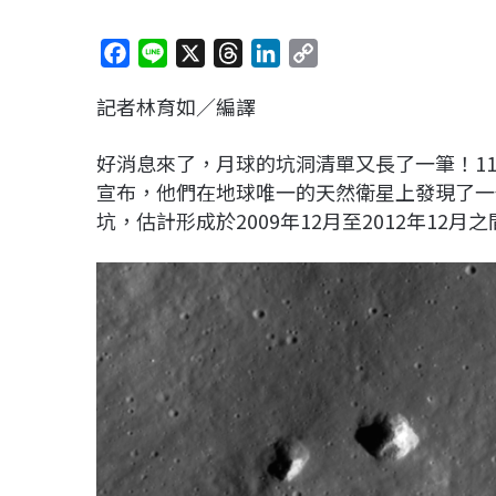
F
L
X
T
L
C
a
i
h
i
o
記者林育如／編譯
c
n
r
n
p
e
e
e
k
y
好消息來了，月球的坑洞清單又長了一筆！11月
b
a
e
L
宣布，他們在地球唯一的天然衛星上發現了一
o
d
d
i
坑，估計形成於2009年12月至2012年12
o
s
I
n
k
n
k