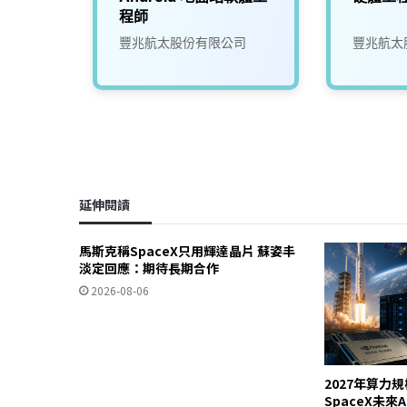
程師
公司
豐兆航太股份有限公司
豐兆航太
延伸閱讀
馬斯克稱SpaceX只用輝達晶片 蘇姿丰
淡定回應：期待長期合作
2026-08-06
2027年算力
SpaceX未來