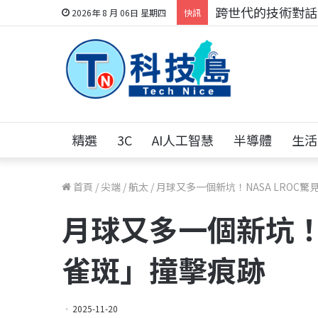
跨世代的技術對話！
2026年 8 月 06日 星期四
快訊
精選
3C
AI人工智慧
半導體
生活
首頁
/
尖端
/
航太
/
月球又多一個新坑！NASA LROC
月球又多一個新坑！N
雀斑」撞擊痕跡
2025-11-20