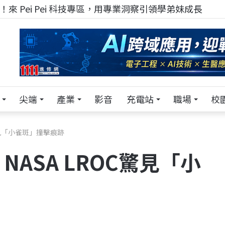
來 Pei Pei 科技專區，用專業洞察引領學弟妹成長
尖端
產業
影音
充電站
職場
校
驚見「小雀斑」撞擊痕跡
ASA LROC驚見「小