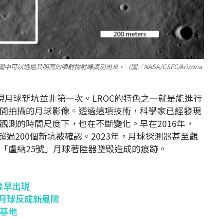
可以透過其明亮的噴射物射線識別出來。（圖／NASA/GSFC/Arizona
現月球新坑並非第一次。LROC的特色之一就是能進行
間拍攝的月球影像。透過這項技術，科學家已經發現
觀測的時間尺度下，也在不斷變化。早在2016年，
超過200個新坑被確認。2023年，月球探測器甚至觀
「盧納25號」月球著陸器墜毀造成的痕跡。
像早出現
、月球反成新風險
基地