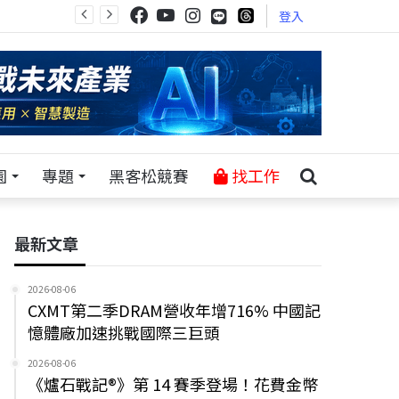
登入
園
專題
黑客松競賽
找工作
最新文章
2026-08-06
CXMT第二季DRAM營收年增716% 中國記
憶體廠加速挑戰國際三巨頭
2026-08-06
《爐石戰記®》第 14 賽季登場！花費金幣