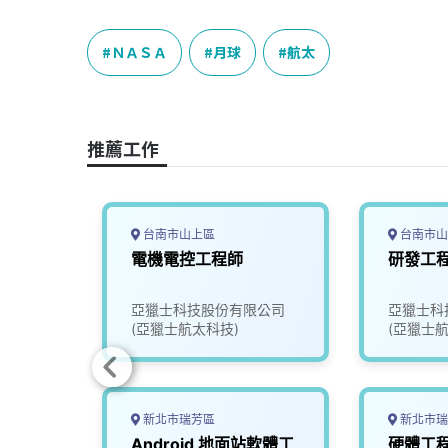
a
i
h
i
o
c
n
r
n
p
e
e
e
k
y
ＮＡＳＡ
月球
航太
b
a
e
L
o
d
d
i
o
s
I
n
推薦工作
k
n
k
台南市山上區
台南市山
工程師
電機電控工程師
研發工
司
亞獵士科技股份有限公司
亞獵士科
(亞獵士航太科技)
(亞獵士航
新北市瑞芳區
新北市瑞
Android 地面站軟體工
硬體工