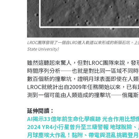
LROC團隊發現了一個自LRO進入軌道以來形成的新隕石坑，上圖中
State University）
雖然這聽起來驚人，但對LROC團隊來說，發
時間序列分析——也就是對比同一區域不同時
數百個新的撞擊坑，證明月球表面即使在人類
LROC就統計出自2009年任務開始以來，已有
測到一個可能由人類造成的撞擊坑——俄羅斯
延伸閱讀：
AI揭示33億年前生命化學痕跡 光合作用比想
2024 YR4小行星曾升至三級警報 地球脫險
月球塵埃大作亂！黏附、帶電與混亂挑戰登月