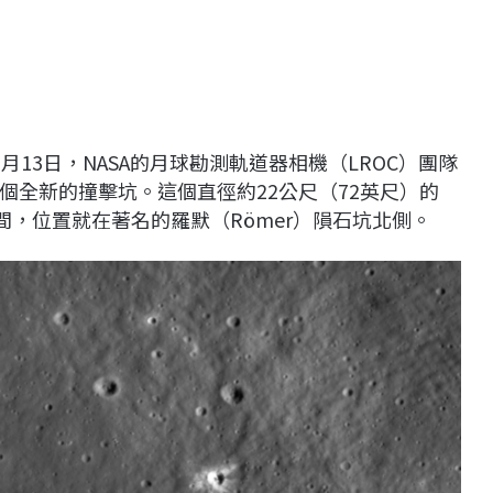
13日，NASA的月球勘測軌道器相機（LROC）團隊
個全新的撞擊坑。這個直徑約22公尺（72英尺）的
月之間，位置就在著名的羅默（Römer）隕石坑北側。