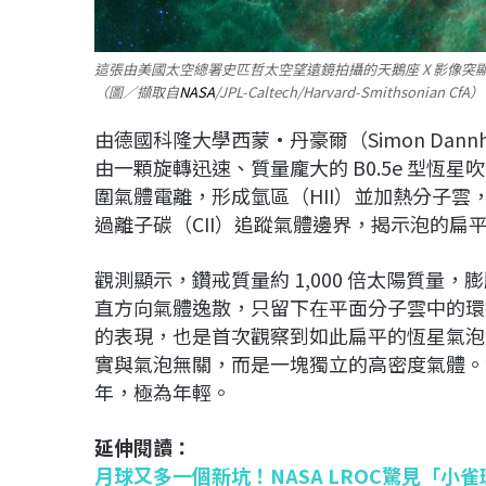
這張由美國太空總署史匹哲太空望遠鏡拍攝的天鵝座 X 影像突顯了
（圖／擷取自
NASA
/JPL-Caltech/Harvard-Smithsonian CfA）
由德國科隆大學西蒙·丹豪爾（Simon Dan
由一顆旋轉迅速、質量龐大的 B0.5e 型
圍氣體電離，形成氫區（HII）並加熱分子雲，
過離子碳（CII）追蹤氣體邊界，揭示泡的扁
觀測顯示，鑽戒質量約 1,000 倍太陽質量，
直方向氣體逸散，只留下在平面分子雲中的環
的表現，也是首次觀察到如此扁平的恆星氣泡
實與氣泡無關，而是一塊獨立的高密度氣體。氣泡直
年，極為年輕。
延伸閱讀：
月球又多一個新坑！NASA LROC驚見「小