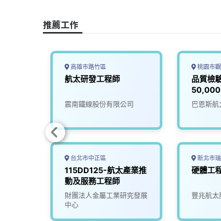
o
d
d
i
o
s
I
n
推薦工作
k
n
k
高雄市路竹區
桃園市觀
太產業推
航太研發工程師
品質檢驗
【派駐
50,00
組】
究發展
震南鐵線股份有限公司
巴恩斯航
台北市中正區
新北市瑞
115DD125-航太產業推
硬體工
動及服務工程師
司
財團法人金屬工業研究發展
豐兆航太
中心