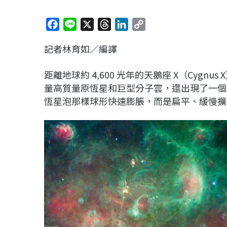
F
L
X
T
L
C
a
i
h
i
o
記者林育如／編譯
c
n
r
n
p
e
e
e
k
y
距離地球約 4,600 光年的天鵝座 X（Cyg
b
a
e
L
量高質量原恆星和巨型分子雲，還出現了一個
o
d
d
i
恆星泡那樣球形快速膨脹，而是扁平、緩慢擴
o
s
I
n
k
n
k