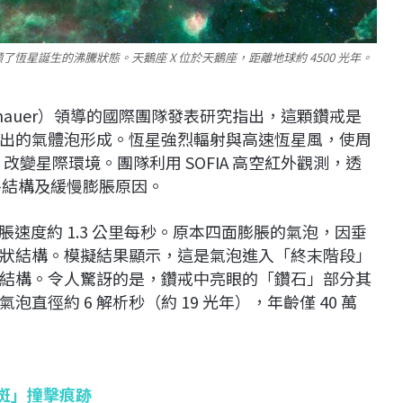
恆星誕生的沸騰狀態。天鵝座 X 位於天鵝座，距離地球約 4500 光年。
nhauer）領導的國際團隊發表研究指出，這顆鑽戒是
恆星吹出的氣體泡形成。恆星強烈輻射與高速恆星風，使周
改變星際環境。團隊利用 SOFIA 高空紅外觀測，透
平結構及緩慢膨脹原因。
膨脹速度約 1.3 公里每秒。原本四面膨脹的氣泡，因垂
狀結構。模擬結果顯示，這是氣泡進入「終末階段」
結構。令人驚訝的是，鑽戒中亮眼的「鑽石」部分其
徑約 6 解析秒（約 19 光年），年齡僅 40 萬
雀斑」撞擊痕跡