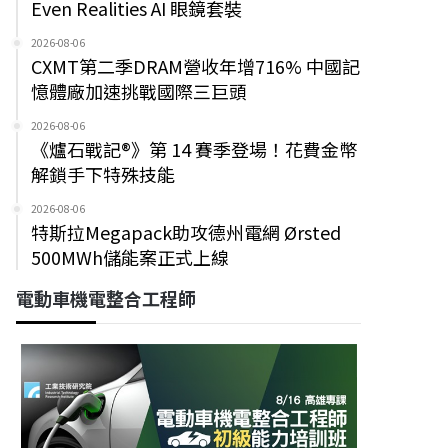
Even Realities AI 眼鏡套裝
2026-08-06
CXMT第二季DRAM營收年增716% 中國記
憶體廠加速挑戰國際三巨頭
2026-08-06
《爐石戰記®》第 14 賽季登場！花費金幣
解鎖手下特殊技能
2026-08-06
特斯拉Megapack助攻德州電網 Ørsted
500MWh儲能案正式上線
電動車機電整合工程師