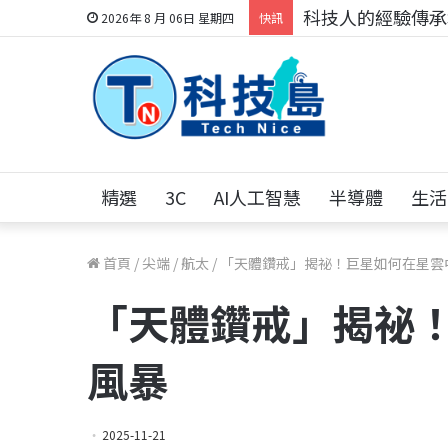
科技人的經驗傳承地
2026年 8 月 06日 星期四
快訊
精選
3C
AI人工智慧
半導體
生活
首頁
/
尖端
/
航太
/
「天體鑽戒」揭祕！巨星如何在星雲
「天體鑽戒」揭祕
風暴
2025-11-21