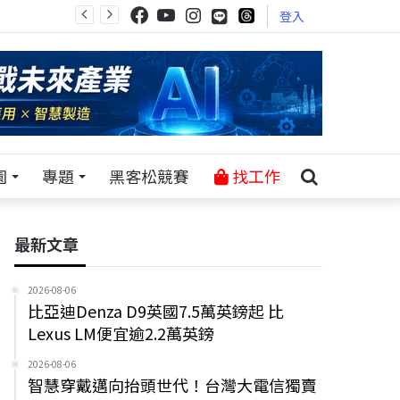
登入
園
專題
黑客松競賽
找工作
最新文章
2026-08-06
比亞迪Denza D9英國7.5萬英鎊起 比
Lexus LM便宜逾2.2萬英鎊
2026-08-06
智慧穿戴邁向抬頭世代！台灣大電信獨賣