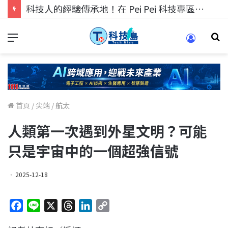
科技人的經驗傳承地！在 Pei Pei 科技專區，與學弟妹交流最硬核的技術
首頁
/
尖端
/
航太
人類第一次遇到外星文明？可能
只是宇宙中的一個超強信號
2025-12-18
F
L
X
T
L
C
a
i
h
i
o