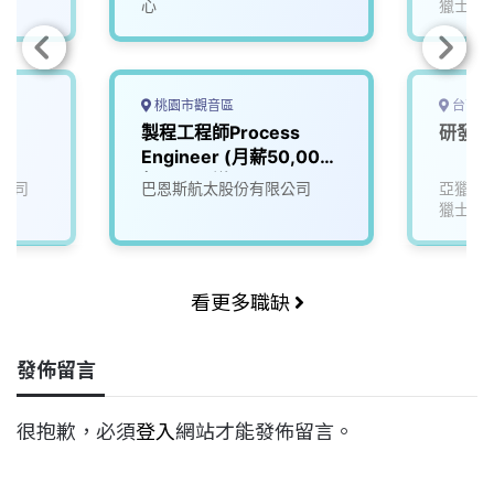
心
獵士航
桃園市觀音區
台南市
製程工程師Process
研發工
Engineer (月薪50,000
起，可面議)
公司
巴恩斯航太股份有限公司
亞獵士
獵士航
看更多職缺
發佈留言
很抱歉，必須
登入
網站才能發佈留言。