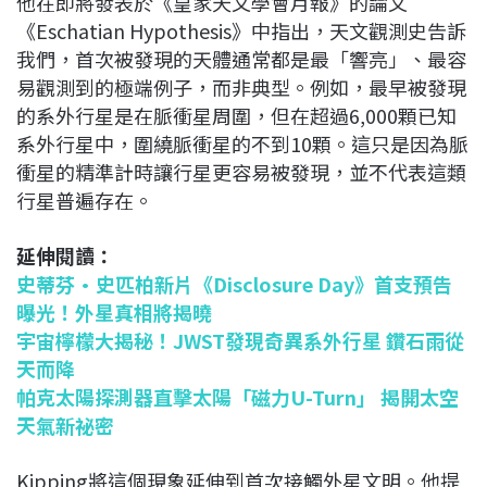
他在即將發表於《皇家天文學會月報》的論文
《Eschatian Hypothesis》中指出，天文觀測史告訴
我們，首次被發現的天體通常都是最「響亮」、最容
易觀測到的極端例子，而非典型。例如，最早被發現
的系外行星是在脈衝星周圍，但在超過6,000顆已知
系外行星中，圍繞脈衝星的不到10顆。這只是因為脈
衝星的精準計時讓行星更容易被發現，並不代表這類
行星普遍存在。
延伸閱讀：
史蒂芬•史匹柏新片《Disclosure Day》首支預告
曝光！外星真相將揭曉
宇宙檸檬大揭秘！JWST發現奇異系外行星 鑽石雨從
天而降
帕克太陽探測器直擊太陽「磁力U-Turn」 揭開太空
天氣新祕密
Kipping將這個現象延伸到首次接觸外星文明。他提