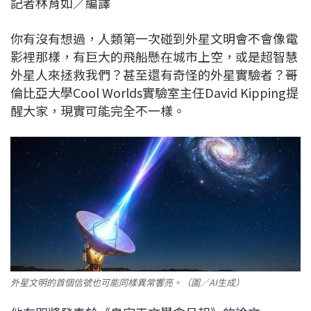
記者林育如／編譯
c
n
r
n
p
e
e
e
k
y
你有沒有想過，人類第一次碰到外星文明會不會像電
b
a
e
L
影裡那樣，有巨大的飛船懸在城市上空，或是超智慧
o
d
d
i
外星人來拯救我們？甚至還有奇怪的外星實驗者？哥
o
s
I
n
倫比亞大學Cool Worlds實驗室主任David Kipping提
k
n
k
醒大家，現實可能完全不一樣。
外星文明的首個信號也可能同樣異常響亮。（圖／AI生成）