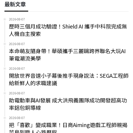
最新文章
2026-08-07
歷時三個月成功驗證！Shield AI 攜手中科院完成無
人機自主搜索
2026-08-07
本命萌友隨身帶！華碩攜手三麗鷗跨界聯名大玩AI
筆電潮流美學
2026-08-07
開放世界音速小子幕後推手現身說法：SEGA工程師
給新鮮人的求職建議
2026-08-07
助電動車與AI發展 成大洪飛義團隊成功開發超高功
率鋁包銅導線
2026-08-07
把「喜歡」變成職業！日商Aiming遊戲工程師親揭
菜鳥到職人心路歷程