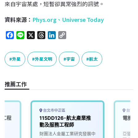
來自宇宙某處，短暫卻異常強烈的訊號。
資料來源：
Phys.org
、
Universe Today
F
L
X
T
L
C
a
i
h
i
o
c
n
r
n
p
e
e
e
k
y
外星
外星文明
宇宙
航太
b
a
e
L
o
d
d
i
o
s
I
n
推薦工作
k
n
k
台北市中正區
台南市
軟體工程
115DD126-航太產業推
電機電
動及服務工程師
財團法人金屬工業研究發展中
亞獵士