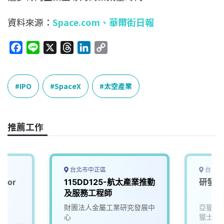
資料來源：
Space.com
、
華爾街日報
F
L
X
T
L
C
a
i
h
i
o
c
n
r
n
p
e
e
e
k
y
IPO
SpaceX
太空產業
b
a
e
L
o
d
d
i
o
s
I
n
推薦工作
k
n
k
台北市中正區
台南市
ior
115DD125-航太產業推動
研發工
)
及服務工程師
司
財團法人金屬工業研究發展中
亞獵士
心
獵士航