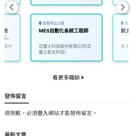
台南市山上區
台中市
產業推
MES自動化系統工程師
航太機
派駐產
發展中
亞獵士科技股份有限公司(亞
本土股
獵士航太科技)
看更多職缺
發佈留言
很抱歉，必須
登入
網站才能發佈留言。
最新文章