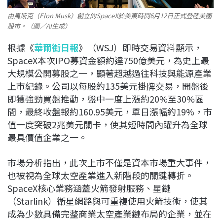
由馬斯克（Elon Musk）創立的SpaceX於美東時間6月12日正式登陸美國
股市。（圖／AI生成）
根據《
華爾街日報
》（WSJ）即時交易資料顯示，
SpaceX本次IPO募資金額約達750億美元，為史上最
大規模公開募股之一，顯著超越過往科技與能源產業
上市紀錄。公司以每股約135美元掛牌交易，開盤後
即獲強勁買盤推動，盤中一度上漲約20%至30%區
間，最終收盤報約160.95美元，單日漲幅約19%，市
值一度突破2兆美元關卡，使其短時間內躍升為全球
最具價值企業之一。
市場分析指出，此次上市不僅是資本市場重大事件，
也被視為全球太空產業進入新階段的關鍵轉折。
SpaceX核心業務涵蓋火箭發射服務、星鏈
（Starlink）衛星網路與可重複使用火箭技術，使其
成為少數具備完整商業太空產業鏈布局的企業，並在