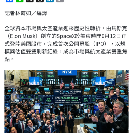
a
i
h
i
o
記者林育如／編譯
c
n
r
n
p
e
e
e
k
y
全球資本市場與太空產業迎來歷史性轉折，由馬斯克
b
a
e
L
（Elon Musk）創立的SpaceX於美東時間6月12日正
o
d
d
i
式登陸美國股市，完成首次公開募股（IPO），以規
o
s
I
n
模與估值雙雙刷新紀錄，成為市場與航太產業雙重焦
k
n
k
點。