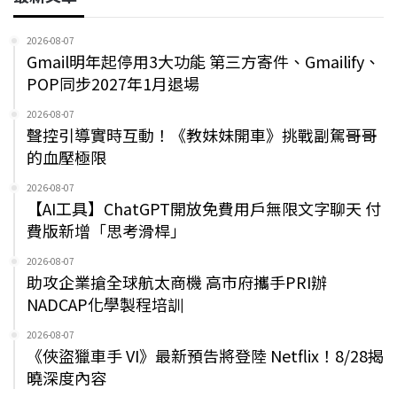
2026-08-07
Gmail明年起停用3大功能 第三方寄件、Gmailify、
POP同步2027年1月退場
2026-08-07
聲控引導實時互動！《教妹妹開車》挑戰副駕哥哥
的血壓極限
2026-08-07
【AI工具】ChatGPT開放免費用戶無限文字聊天 付
費版新增「思考滑桿」
2026-08-07
助攻企業搶全球航太商機 高市府攜手PRI辦
NADCAP化學製程培訓
2026-08-07
《俠盜獵車手 VI》最新預告將登陸 Netflix！8/28揭
曉深度內容