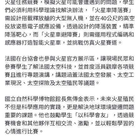
火星任務競賽，模擬火星可能會遭遇到的問題，學生
們必須利用科學理論找解決辦法，「火星車降落賽」
需設計搭載釋放艙的大型無人機，並在40公尺的高空
投放姿態電子感應設備，透過設計的降落裝置，精準
降落靶心，而「火星車避障賽」則需運用程式編碼和
感應器打造智能火星車，並挑戰仿真火星賽道。
法國在台協會也參與火星官方展示區，讓現場民眾和
參賽學生了解法國太空科技，並首度派員觀摩各項競
賽且進行專題演講，講題涵蓋法國太空發展、太空工
業現況、太空探險及太空殖民等議題。
國立自然科學博物館館長焦傳金表示，未來火星殖民
不但是科學應用的實踐，更是解決地球環境變遷問題
重要的課題。他也鼓勵學生「以科學會友」，透過競
賽機會和其他夥伴互相交流、激勵，並以輕鬆學習的
心情進行比賽。