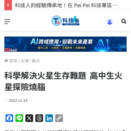
科技人的經驗傳承地！在 Pei Pei 科技專區，與學弟妹交流最硬核的技術
首頁
/
尖端
/
航太
科學解決火星生存難題 高中生火
星探險燒腦
2022-11-16
F
L
X
T
L
C
a
i
h
i
o