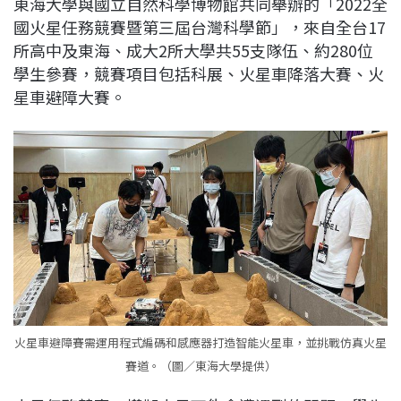
東海大學與國立自然科學博物館共同舉辦的「2022全
c
n
r
n
p
國火星任務競賽暨第三屆台灣科學節」，來自全台17
e
e
e
k
y
所高中及東海、成大2所大學共55支隊伍、約280位
b
a
e
L
學生參賽，競賽項目包括科展、火星車降落大賽、火
o
d
d
i
星車避障大賽。
o
s
I
n
k
n
k
火星車避障賽需運用程式編碼和感應器打造智能火星車，並挑戰仿真火星
賽道。（圖／東海大學提供）