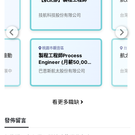
技航科技股份有限公司
台灣穗
桃園市觀音區
台南市
產業推動
製程工程師Process
航太開
Engineer (月薪50,000
起，可面議)
發展中
巴恩斯航太股份有限公司
台灣穗
看更多職缺
發佈留言