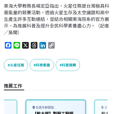
東海大學教務長楊定亞指出，火星任務是台灣極具科
普能量的競賽活動，透過火星生存及太空議題和高中
生產生許多互動連結，並結合相關東海院系的官方展
示，為推展科普及提升全民科學素養盡心力。（記者
／吳聞）
F
L
X
T
L
C
a
i
h
i
o
c
n
r
n
p
e
e
e
k
y
火星任務
科學素養
科普競賽
b
a
e
L
o
d
d
i
o
s
I
n
推薦工作
k
n
k
台南市柳營區
台南市
【航太部】製程工程師
航太製