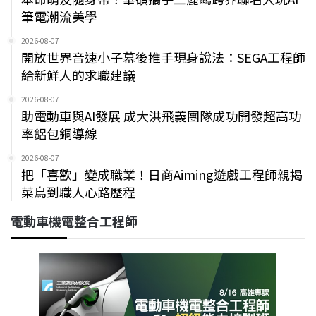
筆電潮流美學
2026-08-07
開放世界音速小子幕後推手現身說法：SEGA工程師
給新鮮人的求職建議
2026-08-07
助電動車與AI發展 成大洪飛義團隊成功開發超高功
率鋁包銅導線
2026-08-07
把「喜歡」變成職業！日商Aiming遊戲工程師親揭
菜鳥到職人心路歷程
電動車機電整合工程師