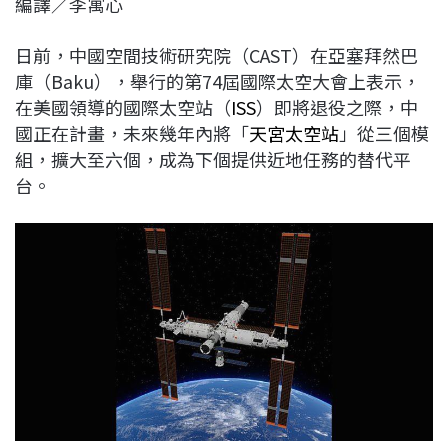
編譯／李寓心
c
n
r
n
p
e
e
e
k
y
日前，中國空間技術研究院（CAST）在亞塞拜然巴
b
a
e
L
庫（Baku），舉行的第74屆國際太空大會上表示，
o
d
d
i
在美國領導的國際太空站（
ISS
）即將退役之際，中
o
s
I
n
國正在計畫，未來幾年內將「
天宮太空站
」從三個模
k
n
k
組，擴大至六個，成為下個提供近地任務的替代平
台。