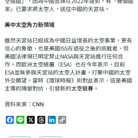
空強國」，因為中國官媒在2022年提到，有「幾個國
家」已要求將太空人，送往中國的天宮站。
美中太空角力新領域
雖然天宮站已經成為中國日益增長的太空事業，更有
信心的象徵，也是美國ISS在退役之後的挑戰者，但
美國法律現已明定禁止NASA與天宮站進行任何合
作。而歐洲太空總署（ESA）也在今年表示，目前
ESA並無參與天宮站的太空人計畫，打擊中國的太空
外交願望。當時《環球時報》則對此表示，這是美國
主導的陣營對抗，引發新的
太空競賽
。
資料來源：
CNN
F
L
X
T
L
C
a
i
h
i
o
c
n
r
n
p