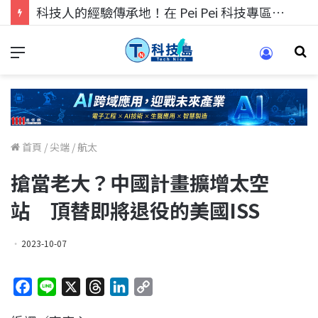
科技人的經驗傳承地！在 Pei Pei 科技專區，與學弟妹交流最硬核的技術
首頁
/
尖端
/
航太
搶當老大？中國計畫擴增太空
站 頂替即將退役的美國ISS
2023-10-07
F
L
X
T
L
C
a
i
h
i
o