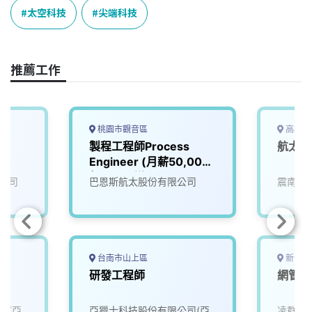
e
e
e
k
y
太空科技
尖端科技
b
a
e
L
o
d
d
i
o
s
I
n
推薦工作
k
n
k
桃園市觀音區
高雄市
師
製程工程師Process
航太研
Engineer (月薪50,000
起，可面議)
公司
巴恩斯航太股份有限公司
震南鐵
台南市山上區
新竹市
研發工程師
網管工
司(亞
亞獵士科技股份有限公司(亞
凌群電