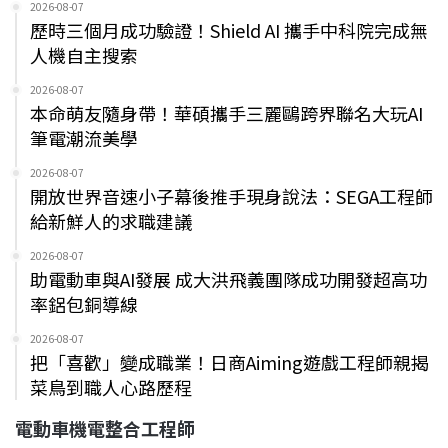
2026-08-07
歷時三個月成功驗證！Shield AI 攜手中科院完成無
人機自主搜索
2026-08-07
本命萌友隨身帶！華碩攜手三麗鷗跨界聯名大玩AI
筆電潮流美學
2026-08-07
開放世界音速小子幕後推手現身說法：SEGA工程師
給新鮮人的求職建議
2026-08-07
助電動車與AI發展 成大洪飛義團隊成功開發超高功
率鋁包銅導線
2026-08-07
把「喜歡」變成職業！日商Aiming遊戲工程師親揭
菜鳥到職人心路歷程
電動車機電整合工程師