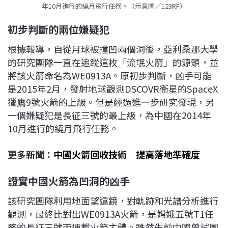
年10月進行的繞月飛行任務。（示意圖／123RF）
初步判斷的兩位嫌疑犯
根據報導，自從月球被撞凹兩個洞後，亞利桑那大學
的研究團隊一直在追蹤這枚「流氓火箭」的源頭，並
將該火箭命名為WE0913A。原初步判斷，凶手可能
是2015年2月，發射地球觀測DSCOVR衛星的SpaceX
獵鷹9號火箭的上級。但是經過進一步研究發現，另
一個嫌疑犯是長征三號的最上級，為中國在2014年
10月進行的繞月飛行任務。
更多新聞：
中國火箭回收技術 提高落地準確度
證實中國火箭為凹洞的凶手
該研究團隊利用地面望遠鏡，對軌跡和光譜分析進行
觀測，最終比對出WE0913A火箭，是嫦娥五號T1任
務的長征三號丙運載火箭主體。雖然先前中國曾試圖