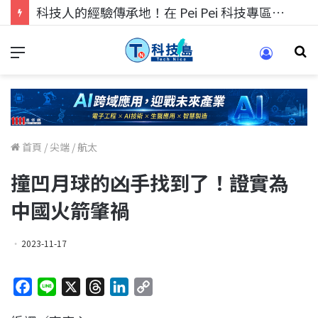
科技人找工作，就到TECH+ 科技專區!
首頁
/
尖端
/
航太
撞凹月球的凶手找到了！證實為
中國火箭肇禍
2023-11-17
F
L
X
T
L
C
a
i
h
i
o