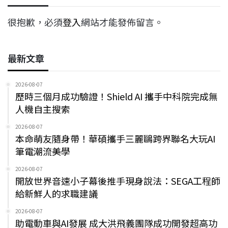
很抱歉，必須
登入
網站才能發佈留言。
最新文章
2026-08-07
歷時三個月成功驗證！Shield AI 攜手中科院完成無
人機自主搜索
2026-08-07
本命萌友隨身帶！華碩攜手三麗鷗跨界聯名大玩AI
筆電潮流美學
2026-08-07
開放世界音速小子幕後推手現身說法：SEGA工程師
給新鮮人的求職建議
2026-08-07
助電動車與AI發展 成大洪飛義團隊成功開發超高功