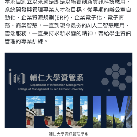
本系自創立以來就是即是以培養創新資訊科技應用、
c
n
r
n
p
系統開發與管理專業人才為目標。從早期的辦公室自
e
e
e
k
y
動化、企業資源規劃(ERP)、企業電子化、電子商
b
a
e
L
務、商業智慧，一直到現今最夯的AI人工智慧應用、
o
d
d
i
雲端服務，一直秉持求新求變的精神，帶給學生資訊
o
s
I
n
管理的專業訓練。
k
n
k
輔仁大學資訊管理學系