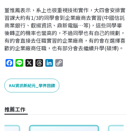
董惟鳳表示，系上也很重視技術實作，大四會安排實
習課大約有1/3的同學會到企業廠商去實習(中國信託
商業銀行、叡揚資訊、鼎新電腦…等)，這些同學畢
後轉正的機率也蠻高的，不過同學也有自己的規劃，
有的會直接去任職實習的企業廠商，有的會在選擇喜
歡的企業廠商任職，也有部分會去繼續升學(碩博)。
F
L
X
T
L
C
a
i
h
i
o
c
n
r
n
p
e
e
e
k
y
AI資訊新紀元_學界回饋
b
a
e
L
o
d
d
i
o
s
I
n
推薦工作
k
n
k