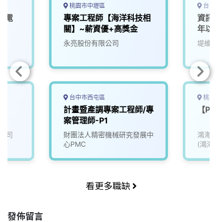
桃園市中壢區
台南市
航電
專案工程師【海洋科技相
資訊應
1)
關】~薪資優+高獎金
年以上
永亮股份有限公司
堤維西
台中市西屯區
桃園市
計畫暨產調專案工程師/專
【PD
案管理師-P1
公司
財團法人精密機械研究發展中
鴻海精
心PMC
(鴻海)
看更多職缺
發佈留言