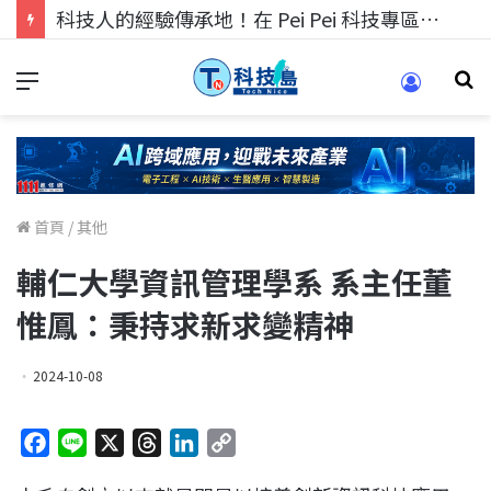
科技人的經驗傳承地！在 Pei Pei 科技專區，與學弟妹交流最硬核的技術
首頁
/
其他
輔仁大學資訊管理學系 系主任董
惟鳳：秉持求新求變精神
2024-10-08
F
L
X
T
L
C
a
i
h
i
o