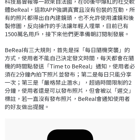
科技島曾報導一款來自法國，在00後中爆紅的社交軟
c
n
r
n
p
體BeReal，這款APP強調真實且沒有包裝的互動，所
e
e
e
k
y
有的照片都得出自內建鏡頭，也不允許使用濾鏡和後
b
a
e
L
製修圖，反向操作的手法讓年輕人埋單，目前已有
o
d
d
i
1500萬名用戶，接下來他們更準備朝訂閱制發展。
o
s
I
n
k
n
k
BeReal有三大規則，首先是採「每日隨機突襲」的
方式，使用者不能自己決定發文時間，每天都會在隨
機的時間點發送「Time to BeReal」通知，使用者必
須在2分鐘內拍下照片並發布；第二是每日只能分享
一次；第三是「嚴格禁止潛水」，超過時間限制的2
分鐘，使用者還是可以發布照片，但會被以「遲交」
標註，若一直沒有發布照片，BeReal會通知使用者
的好友做出提醒。