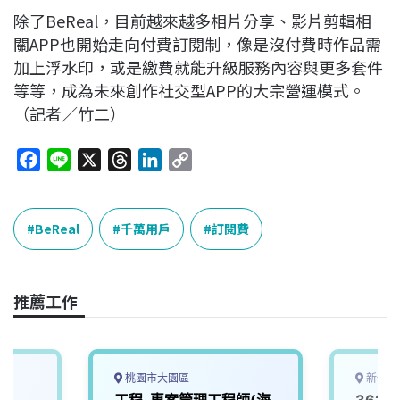
除了BeReal，目前越來越多相片分享、影片剪輯相
關APP也開始走向付費訂閱制，像是沒付費時作品需
加上浮水印，或是繳費就能升級服務內容與更多套件
等等，成為未來創作社交型APP的大宗營運模式。
（記者／竹二）
F
L
X
T
L
C
a
i
h
i
o
c
n
r
n
p
e
e
e
k
y
BeReal
千萬用戶
訂閱費
b
a
e
L
o
d
d
i
o
s
I
n
推薦工作
k
n
k
桃園市大園區
新竹縣
員
工程-專案管理工程師(海
362