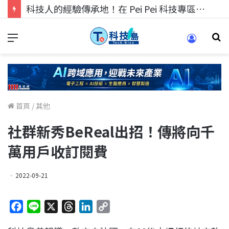
科技人的經驗傳承地！在 Pei Pei 科技專區，與學弟妹交流最硬核的技術
首頁
/
其他
社群新秀BeReal出招！傳將向千
萬用戶收訂閱費
2022-09-21
F
L
X
T
L
C
a
i
h
i
o