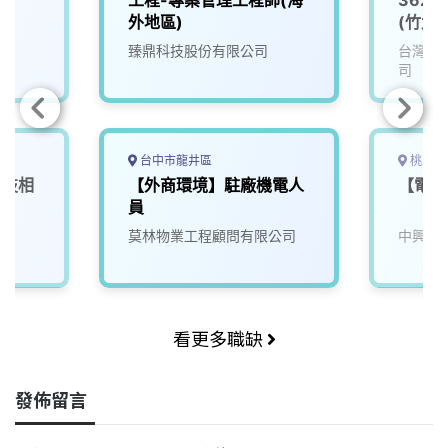
外地區)
(竹北)
臻鼎科技股份有限公司
台灣矽
司
台中市龍井區
桃園市
科技相
【外商環境】駐廠機電人
【電機
金
員
莫林物業工程顧問有限公司
中興電
看更多職缺
發佈留言