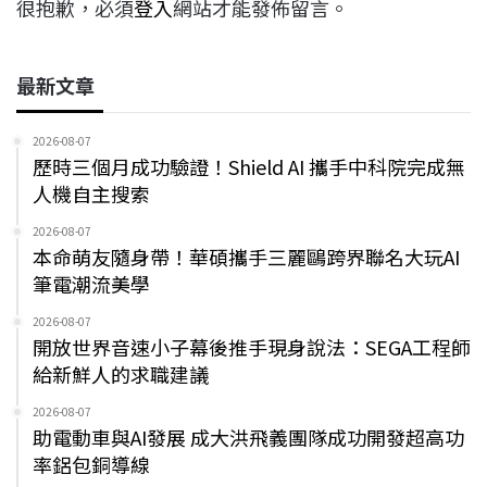
很抱歉，必須
登入
網站才能發佈留言。
最新文章
2026-08-07
歷時三個月成功驗證！Shield AI 攜手中科院完成無
人機自主搜索
2026-08-07
本命萌友隨身帶！華碩攜手三麗鷗跨界聯名大玩AI
筆電潮流美學
2026-08-07
開放世界音速小子幕後推手現身說法：SEGA工程師
給新鮮人的求職建議
2026-08-07
助電動車與AI發展 成大洪飛義團隊成功開發超高功
率鋁包銅導線