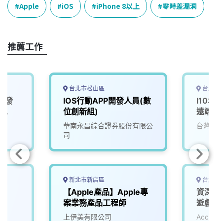
e
e
e
k
y
Apple
iOS
iPhone 8以上
零時差漏洞
b
a
e
L
o
d
d
i
o
s
I
n
推薦工作
k
n
k
台北市松山區
台北市
 開發
IOS行動APP開發人員(數
I103
p
位創新組)
遠端工
華南永昌綜合證券股份有限公
台灣大
司
新北市新店區
台北市
長】
【Apple產品】Apple專
資深i
d
案業務產品工程師
遊戲公司
司
上伊美有限公司
Accu