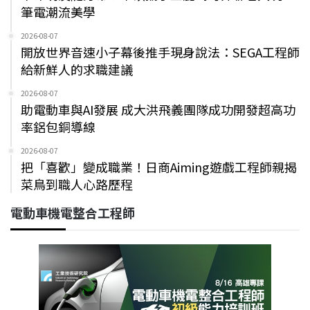
筆電潮流美學
2026-08-07
開放世界音速小子幕後推手現身說法：SEGA工程師
給新鮮人的求職建議
2026-08-07
助電動車與AI發展 成大洪飛義團隊成功開發超高功
率鋁包銅導線
2026-08-07
把「喜歡」變成職業！日商Aiming遊戲工程師親揭
菜鳥到職人心路歷程
電動車機電整合工程師