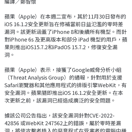
編譯／鄭智懷
c
n
r
n
p
e
e
e
k
y
蘋果（Apple）在本週二宣布，其於11月30日發布的
b
a
e
L
iOS 16.1.2安全更新旨在修補當前日益氾濫的零時差
o
d
d
i
漏洞。該更新涵蓋了iPhone 8和後續所有機型。而針
o
s
I
n
對iPhone 6s 及更高版本和部分 iPad 機型的用戶，蘋
k
n
k
果則推出iOS15.7.2和iPadOS 15.7.2，修復安全漏
洞。
蘋果（Apple）表示，接獲了Google威脅分析小組
（Threat Analysis Group）的通報，針對用於支援
Safari瀏覽器和其他應用程式的排版引擎WebKit，有
安全漏洞。蘋果隨即推出iOS 16.1.2安全更新。在本
次更新之前，該漏洞已經造成廣泛的安全問題。
據該公司公告指出，該安全漏洞針對CVE-2022-
42856 或WebKit 247562上的錯誤，屬於零時差漏
洞，將使攻擊者植入的惡意程式在受害者的電腦中橫