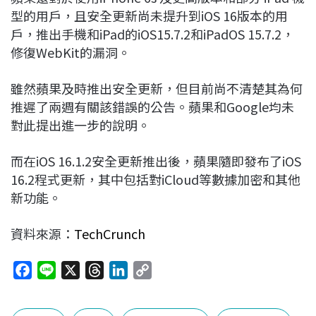
型的用戶，且安全更新尚未提升到iOS 16版本的用
戶，推出手機和iPad的iOS15.7.2和iPadOS 15.7.2，
修復WebKit的漏洞。
雖然蘋果及時推出安全更新，但目前尚不清楚其為何
推遲了兩週有關該錯誤的公告。蘋果和Google均未
對此提出進一步的說明。
而在iOS 16.1.2安全更新推出後，蘋果隨即發布了iOS
16.2程式更新，其中包括對iCloud等數據加密和其他
新功能。
資料來源：
TechCrunch
F
L
X
T
L
C
a
i
h
i
o
c
n
r
n
p