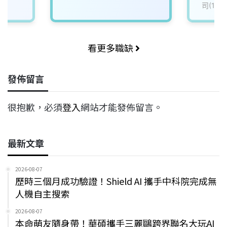
司(111
看更多職缺
發佈留言
很抱歉，必須
登入
網站才能發佈留言。
最新文章
2026-08-07
歷時三個月成功驗證！Shield AI 攜手中科院完成無
人機自主搜索
2026-08-07
本命萌友隨身帶！華碩攜手三麗鷗跨界聯名大玩AI