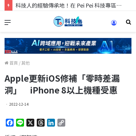
科技人的經驗傳承地！在 Pei Pei 科技專區，與學弟妹交流最硬核的技術
首頁
/
其他
Apple更新iOS修補「零時差漏
洞」 iPhone 8以上機種受惠
2022-12-14
F
L
X
T
L
C
a
i
h
i
o