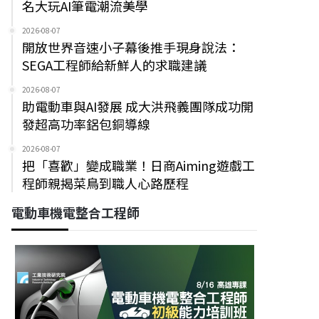
名大玩AI筆電潮流美學
2026-08-07
開放世界音速小子幕後推手現身說法：
SEGA工程師給新鮮人的求職建議
2026-08-07
助電動車與AI發展 成大洪飛義團隊成功開
發超高功率鋁包銅導線
2026-08-07
把「喜歡」變成職業！日商Aiming遊戲工
程師親揭菜鳥到職人心路歷程
電動車機電整合工程師