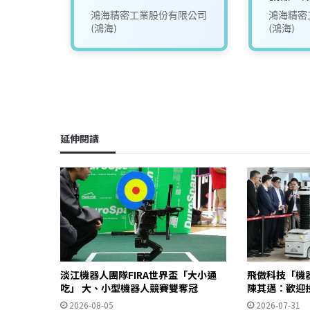
司
鴻海精密工業股份有限公司
鴻海精密
(鴻海)
(鴻海)
延伸閱讀
淡江機器人團隊FIRA世界盃「大小通
飛傲科技「機
吃」 大、小型機器人競賽雙奪冠
陳其邁：歡迎
2026-08-05
2026-07-31