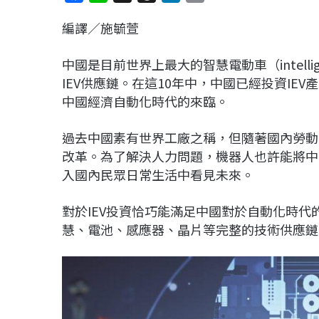
a
i
h
i
o
編譯／施毓萱
c
n
r
n
p
e
e
e
k
y
中國是目前世界上最大的智慧電動車（intelligent
b
a
e
L
IEV供應鏈。在這10年中，中國已經投資I
o
d
d
i
中國經濟自動化時代的來臨。
o
s
I
n
k
n
k
過去中國素有世界工廠之稱，但隨著國內勞動
改革。為了解決人力問題，機器人也許能將中
入國內民眾日常生活中看見未來。
對於IEV投資恰巧能滿足中國對於自動化時代
慧、電池、感應器、晶片等完整的技術供應鏈