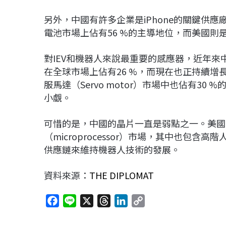
另外，中國有許多企業是iPhone的關鍵供
電池市場上佔有56 %的主導地位，而美國
對IEV和機器人來說最重要的感應器，近年
在全球市場上佔有26 %，而現在也正持續增
服馬達（Servo motor）市場中也佔有3
小覷。
可惜的是，中國的晶片一直是弱點之一。美國
（microprocessor）市場，其中也包
供應鏈來維持機器人技術的發展。
資料來源：
THE DIPLOMAT
F
L
X
T
L
C
a
i
h
i
o