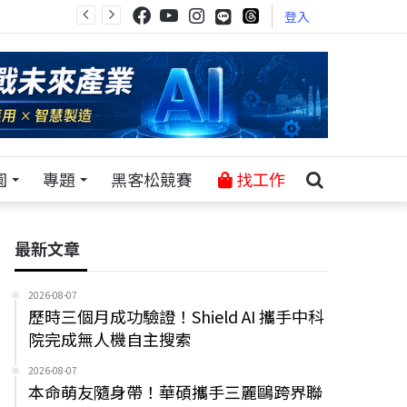
登入
園
專題
黑客松競賽
找工作
最新文章
2026-08-07
歷時三個月成功驗證！Shield AI 攜手中科
院完成無人機自主搜索
2026-08-07
本命萌友隨身帶！華碩攜手三麗鷗跨界聯