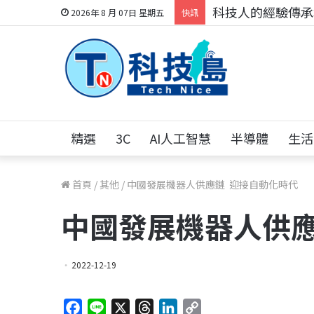
科技人的經驗傳承地
2026年 8 月 07日 星期五
快訊
精選
3C
AI人工智慧
半導體
生活
首頁
/
其他
/
中國發展機器人供應鏈 迎接自動化時代
中國發展機器人供應
2022-12-19
F
L
X
T
L
C