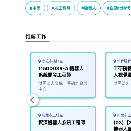
c
n
r
n
p
e
e
e
k
y
中國
人工智慧
機器人
自動化時代
b
a
e
L
o
d
d
i
o
s
I
n
推薦工作
k
n
k
高雄市楠梓區
新竹縣竹
 機器人軟
115DD038-AI機器人
工研院
系統開發工程師
人視覺實
股份有限
財團法人金屬工業研究發展
財團法人
中心
新北市土城區
新北市土
工程師
資深機器人系統工程師
(03)
機器人類 