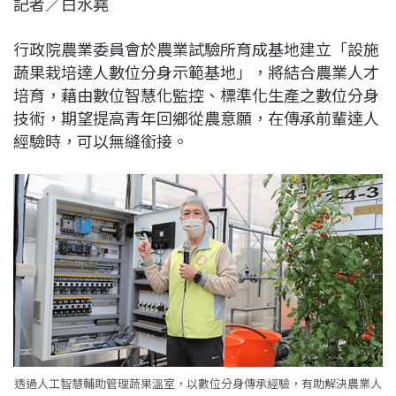
記者／白水堯
c
n
r
n
p
e
e
e
k
y
行政院農業委員會於農業試驗所育成基地建立「設施
b
a
e
L
蔬果栽培達人數位分身示範基地」，將結合農業人才
o
d
d
i
培育，藉由數位智慧化監控、標準化生產之數位分身
o
s
I
n
技術，期望提高青年回鄉從農意願，在傳承前輩達人
k
n
k
經驗時，可以無縫銜接。
透過人工智慧輔助管理蔬果溫室，以數位分身傳承經驗，有助解決農業人