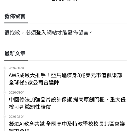
發佈留言
很抱歉，必須
登入
網站才能發佈留言。
最新文章
2026-08-04
AWS成最大推手！亞馬遜躋身3兆美元市值俱樂部
全球僅5家公司曾達陣
2026-08-04
中國修法加強晶片設計保護 提高原創門檻、重大侵
權可判懲罰性賠償
2026-08-04
凝聚AI教育共識 全國高中及特教學校校長北區會議
羅東登場