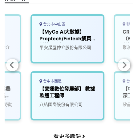
k
n
k
台北市中山區
彰化縣
【MyGo AI大數據】
CRM
Proptech/Fintech網頁
（Bit
前端工程師
數據看
屋仲介
平安房屋仲介股份有限公司
聚利國
台中市西區
台中市
工業農
【營運數位發展部】 數據
【中科
農業技
軟體工程師
深工程
碩士)
務勞動
八結國際股份有限公司
矽品精
看更多職缺