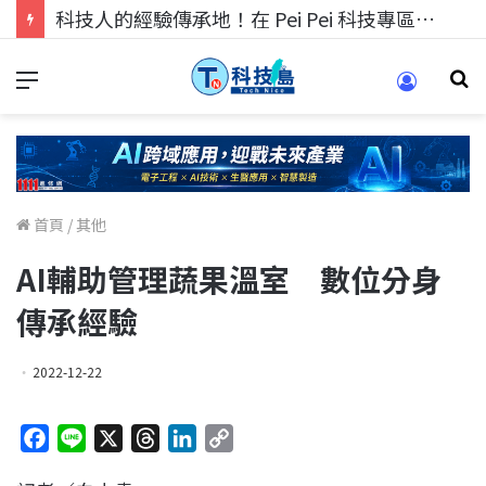
科技人的經驗傳承地！在 Pei Pei 科技專區，與學弟妹交流最硬核的技術
首頁
/
其他
AI輔助管理蔬果溫室 數位分身
傳承經驗
2022-12-22
F
L
X
T
L
C
a
i
h
i
o