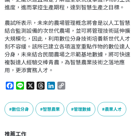
進度，進而掌控生產期程，達到智慧生產之目標。
農試所表示，未來的農場管理概念將會是以人工智慧
結合監測設備的次世代農場，並可將管理技術延伸擴
大規模化，因此，利用數位分身技術培養新世代人才
刻不容緩。該所已建立各項溫室重點作物的數位達人
分身，未來結合民間農場之示範基地數據，將可快速
複製達人經驗交棒青農，為智慧農業技術之落地應
用，更添實務人才。
F
L
X
T
L
C
a
i
h
i
o
c
n
r
n
p
e
e
e
k
y
數位分身
智慧農業
管理數據
農業人才
b
a
e
L
o
d
d
i
o
s
I
n
推薦工作