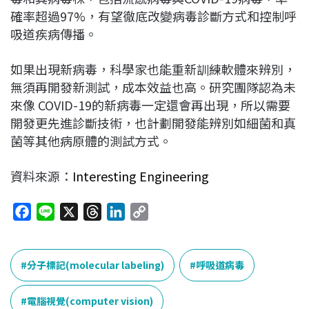
確率超過97%
，有望徹底改變病毒診斷方式和控制呼
吸道疾病傳播。
如果出現新病毒，科學家也能重新訓練軟體來辨別，
無須再開發新測試，成本效益也高。研究團隊認為未
來像 COVID-19的新病毒一定還會再出現，所以需要
開發更先進診斷技術，也計劃開發能辨別如細菌和真
菌等其他病原體的測試方式。
資料來源：
Interesting Engineering
F
L
X
T
L
C
a
i
h
i
o
c
n
r
n
p
e
e
e
k
y
分子標記(molecular labeling)
呼吸道病毒
b
a
e
L
o
d
d
i
電腦視覺(computer vision)