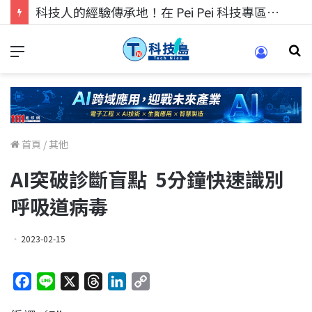
科技人的經驗傳承地！在 Pei Pei 科技專區，與學弟妹交流最硬核的技術
首頁
/
其他
AI突破診斷盲點 5分鐘快速識別
呼吸道病毒
2023-02-15
F
L
X
T
L
C
a
i
h
i
o