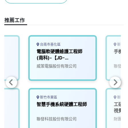
o
s
I
n
k
n
k
推薦工作
台南市善化區
新竹市
師
電腦軟硬體維護工程師
⼿機系
(南科)-【JD-
00000183】
威策電腦股份有限公司
聯發科
新竹市東區
新竹縣
智慧手機系統硬體工程師
工研院
視覺與
S200)
院
聯發科技股份有限公司
財團法
00)