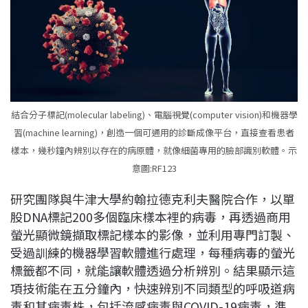
結合分子標記(molecular labeling)、電腦視覺(computer vision)和機器學
習(machine learning)，創造一個可通用的診斷成像平台，直接查看患者
樣本，幾秒鐘內辨別以存在的病原體，就像細菌專用的臉部識別軟體。示
意圖:RF123
研究團隊與牛津大學約翰拉德克利夫醫院合作，以單
股DNA標記200多個臨床樣本裡的病毒，再透過商用
螢光顯微鏡擷取標記樣本的影像，並利用專門訂製、
受過訓練的機器學習軟體進行處理，每種病毒的螢光
標籤都不同，就能讓軟體透過分析辨別。結果顯示這
項技術能在五分鐘內，快速辨別不同類型的呼吸道病
毒和其病毒株，包括流感病毒與COVID-19病毒，準