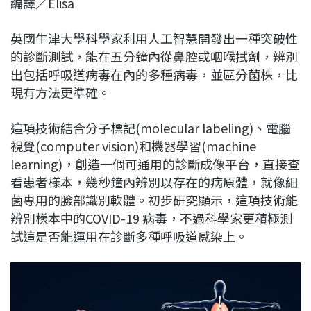
編譯／Elisa
c
n
r
n
p
e
e
e
k
y
英國牛津大學科學家利用人工智慧開發出一種突破性
b
a
e
L
的診斷測試，能在五分鐘內從鼻腔或咽喉拭劑，辨別
o
d
d
i
出包括呼吸道病毒在內的多種病毒，並區分菌株，比
o
s
I
n
現有方法更準確。
k
n
k
這項技術結合分子標記(molecular labeling)、電腦
視覺(computer vision)和機器學習(machine
learning)，創造一個可通用的診斷成像平台，直接查
看患者樣本，幾秒鐘內辨別以存在的病原體，就像細
菌專用的臉部識別軟體。初步研究顯示，這項技術能
辨別樣本中的COVID-19 病毒，不過科學家更積極測
試這是否能運用在診斷多種呼吸道感染上。