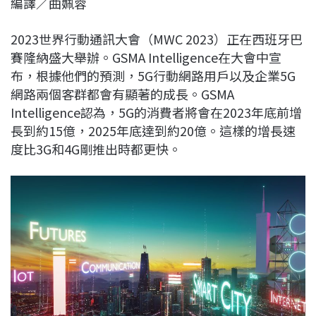
編譯／曲姵蓉
c
n
r
n
p
e
e
e
k
y
2023世界行動通訊大會（MWC 2023）正在西班牙巴
b
a
e
L
賽隆納盛大舉辦。GSMA Intelligence在大會中宣
o
d
d
i
布，根據他們的預測，5G行動網路用戶以及企業5G
o
s
I
n
網路兩個客群都會有顯著的成長。GSMA
k
n
k
Intelligence認為，5G的消費者將會在2023年底前增
長到約15億，2025年底達到約20億。這樣的增長速
度比3G和4G剛推出時都更快。