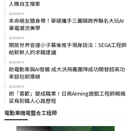
人機自主搜索
2026-08-07
本命萌友隨身帶！華碩攜手三麗鷗跨界聯名大玩AI
筆電潮流美學
2026-08-07
開放世界音速小子幕後推手現身說法：SEGA工程師
給新鮮人的求職建議
2026-08-07
助電動車與AI發展 成大洪飛義團隊成功開發超高功
率鋁包銅導線
2026-08-07
把「喜歡」變成職業！日商Aiming遊戲工程師親揭
菜鳥到職人心路歷程
電動車機電整合工程師