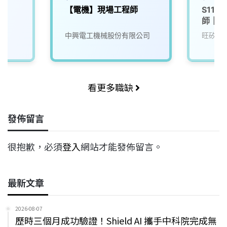
【電機】現場工程師
S111
師｜精
晶圓測
中興電工機械股份有限公司
旺矽科
看更多職缺
發佈留言
很抱歉，必須
登入
網站才能發佈留言。
最新文章
2026-08-07
歷時三個月成功驗證！Shield AI 攜手中科院完成無