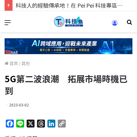
科技人的經驗傳承地！在 Pei Pei 科技專區，與學弟妹交流最硬核的技術
首頁
/
其他
5G
第二波浪潮 拓展市場時機已
到
2023-03-02
F
L
X
T
L
C
a
i
h
i
o