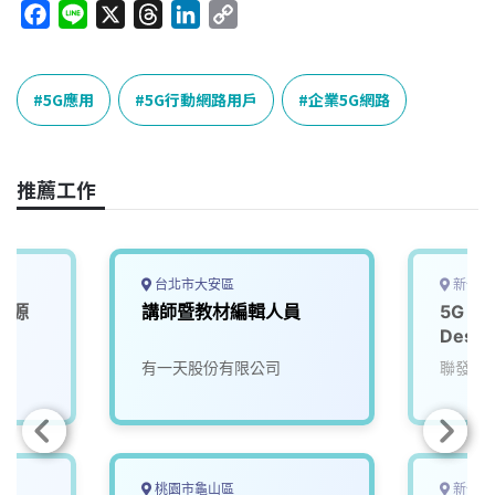
F
L
X
T
L
C
a
i
h
i
o
c
n
r
n
p
e
e
e
k
y
5G應用
5G行動網路用戶
企業5G網路
b
a
e
L
o
d
d
i
o
s
I
n
推薦工作
k
n
k
台北市大安區
新竹市
能源
講師暨教材編輯人員
5G Ra
Design
Engin
院
有一天股份有限公司
聯發科
桃園市龜山區
新竹縣