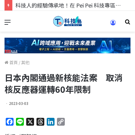
科技人的經驗傳承地！在 Pei Pei 科技專區，與學弟妹交流最硬核的技術
首頁
/
其他
日本內閣通過新核能法案 取消
核反應器運轉60年限制
2023-03-03
F
L
X
T
L
C
a
i
h
i
o