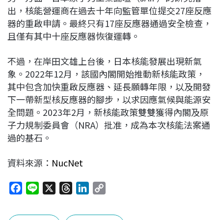
出，核能營運商在過去十年向監管單位提交27座反應
器的重啟申請。最終只有17座反應器通過安全檢查，
且僅有其中十座反應器恢復運轉。
不過，在岸田文雄上台後，日本核能發展出現新氣
象。2022年12月，該國內閣開始推動新核能政策，
其中包含加快重啟反應器、延長願轉年限，以及開發
下一帶新型核反應器的腳步，以求因應氣候與能源安
全問題。2023年2月，新核能政策雙雙獲得內閣及原
子力規制委員會（NRA）批准，成為本次核能法案通
過的基石。
資料來源：
NucNet
F
L
X
T
L
C
a
i
h
i
o
c
n
r
n
p