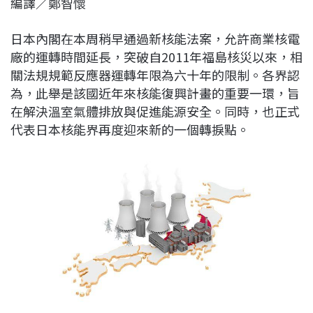
編譯／鄭智懷
c
n
r
n
p
e
e
e
k
y
日本內閣在本周稍早通過新核能法案，允許商業核電
b
a
e
L
廠的運轉時間延長，突破自2011年福島核災以來，相
o
d
d
i
關法規規範反應器運轉年限為六十年的限制。各界認
o
s
I
n
為，此舉是該國近年來核能復興計畫的重要一環，旨
k
n
k
在解決溫室氣體排放與促進能源安全。同時，也正式
代表日本核能界再度迎來新的一個轉捩點。