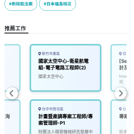
e
e
e
k
y
新核能法案
日本福島核災
b
a
e
L
o
d
d
i
o
s
I
n
推薦工作
k
n
k
新竹市東區
桃園市
國家太空中心-衛星航電
[Ser
組-電子電路工程師(2)
計及振
溪)
國家太空中心
Inve
司
台中市西屯區
台中市
師(海
計畫暨產調專案工程師/專
專案工
案管理師-P1
財團法人精密機械研究發展中
新承系