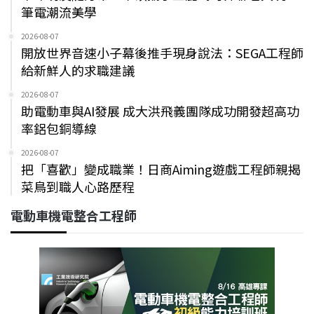
筆電潮流美學
2026-08-07
開放世界音速小子幕後推手現身說法：SEGA工程師
給新鮮人的求職建議
2026-08-07
助電動車與AI發展 成大洪飛義團隊成功開發超高功
率鋁包銅導線
2026-08-07
把「喜歡」變成職業！日商Aiming遊戲工程師親揭
菜鳥到職人心路歷程
電動車機電整合工程師