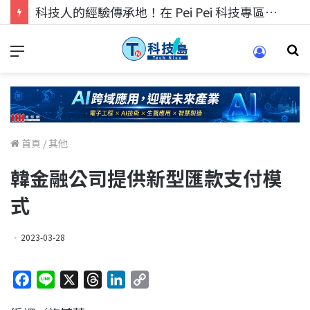
科技人的經驗傳承地！在 Pei Pei 科技專區，與學弟妹交流最硬核的技術
首頁
/
其他
韓金融公司提供新型匯款支付模
式
2023-03-28
F
L
X
T
L
C
a
i
h
i
o