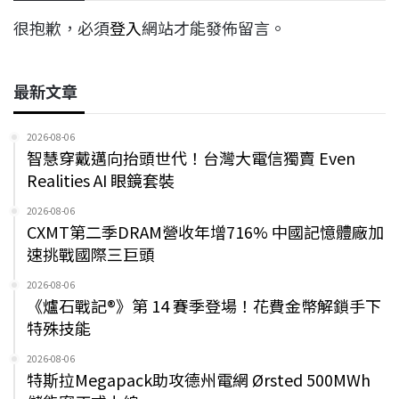
很抱歉，必須
登入
網站才能發佈留言。
最新文章
2026-08-06
智慧穿戴邁向抬頭世代！台灣大電信獨賣 Even
Realities AI 眼鏡套裝
2026-08-06
CXMT第二季DRAM營收年增716% 中國記憶體廠加
速挑戰國際三巨頭
2026-08-06
《爐石戰記®》第 14 賽季登場！花費金幣解鎖手下
特殊技能
2026-08-06
特斯拉Megapack助攻德州電網 Ørsted 500MWh