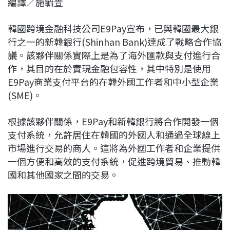
編譯／施毓萱
c
n
r
n
p
e
e
e
k
y
韓國跨境金融科技公司E9Pay宣布，已與韓國最大銀
b
a
e
L
行之一的新韓銀行(Shinhan Bank)達成了戰略合作協
o
d
d
i
議。該夥伴關係實際上是為了海外匯款與支付進行合
o
s
I
n
作，其目的在於實現金融包容性，其中特別是使用
k
n
k
E9Pay商業支付平台的在韓外國工作者和中小型企業
(SME)。
根據該夥伴關係，E9Pay和新韓銀行將合作開發一個
支付系統，允許居住在韓國的外國人和通過全球線上
市場進行交易的商人。這將為外國工作者和企業提供
一個方便和高效的支付系統，促進跨境貿易、推動韓
國和其他國家之間的交易。