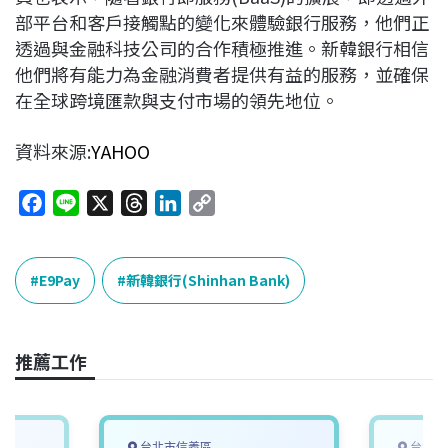
部平台和客戶接觸點的變化來體驗銀行服務，他們正
透過與金融科技公司的合作積極推進。新韓銀行相信
他們將有能力為金融消費者提供有益的服務，並確保
在全球跨境匯款與支付市場的領先地位。
資料來源:
YAHOO
F
L
X
T
L
C
a
i
h
i
o
c
n
r
n
p
e
e
e
k
y
E9Pay
新韓銀行(Shinhan Bank)
b
a
e
L
o
d
d
i
o
s
I
n
推薦工作
k
n
k
台北市信義區
台北市