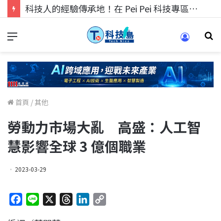
科技人的經驗傳承地！在 Pei Pei 科技專區，與學弟妹交流最硬核的技術
首頁
/
其他
勞動力市場大亂 高盛：人工智
慧影響全球 3 億個職業
2023-03-29
F
L
X
T
L
C
a
i
h
i
o