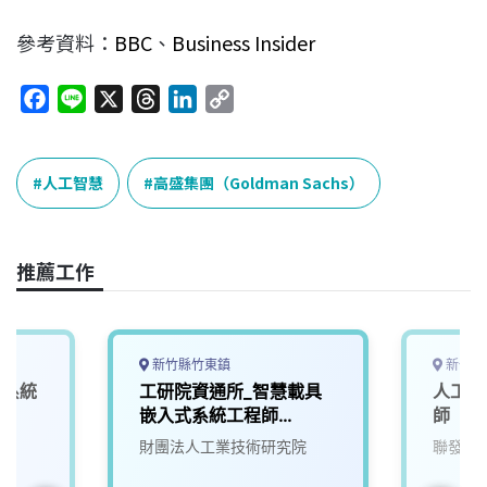
參考資料：
BBC
、
Business Insider
F
L
X
T
L
C
a
i
h
i
o
c
n
r
n
p
e
e
e
k
y
人工智慧
高盛集團（Goldman Sachs）
b
a
e
L
o
d
d
i
o
s
I
n
推薦工作
k
n
k
新竹縣竹東鎮
新竹市
深系統
工研院資通所_智慧載具
人工智
嵌入式系統工程師
師
(U303)
財團法人工業技術研究院
聯發科