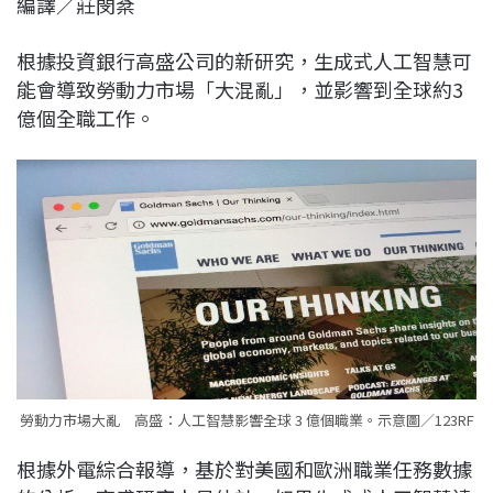
編譯／莊閔棻
c
n
r
n
p
e
e
e
k
y
根據投資銀行高盛公司的新研究，生成式人工智慧可
b
a
e
L
能會導致勞動力市場「大混亂」，並影響到全球約3
o
d
d
i
億個全職工作。
o
s
I
n
k
n
k
勞動力市場大亂 高盛：人工智慧影響全球 3 億個職業。示意圖／123RF
根據外電綜合報導，基於對美國和歐洲職業任務數據