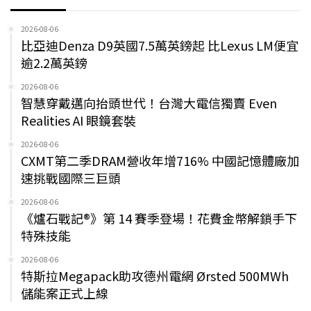
2026-08-06
比亞迪Denza D9英國7.5萬英鎊起 比Lexus LM便宜
逾2.2萬英鎊
2026-08-06
智慧穿戴邁向抬頭世代！台灣大電信獨賣 Even
Realities AI 眼鏡套裝
2026-08-06
CXMT第二季DRAM營收年增716% 中國記憶體廠加
速挑戰國際三巨頭
2026-08-06
《爐石戰記®》第 14 賽季登場！花費金幣解鎖手下
特殊技能
2026-08-06
特斯拉Megapack助攻德州電網 Ørsted 500MWh
儲能案正式上線