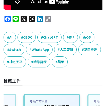
F
L
X
T
L
C
a
i
h
i
o
c
n
r
n
p
e
e
e
k
y
AI
CBDC
ChatGPT
IMF
iOS
b
a
e
L
o
d
d
i
Switch
WhatsApp
人工智慧
基因檢測
o
s
I
n
k
n
k
神之天平
精準醫療
蘋果
推薦工作
新竹市東區
新竹市