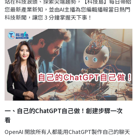
站在科技浪頭、探索尖端趨勢，【科技島】每日帶給
c
n
r
n
p
您最新產業新知，並由AI主播為您編輯播報當日熱門
e
e
e
k
y
科技新聞，讓您 3 分鐘掌握天下事！
b
a
e
L
o
d
d
i
o
s
I
n
k
n
k
一、自己的ChatGPT自己做！創建步驟一次
看
OpenAI 開放所有人都能用ChatGPT製作自己的聊天