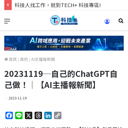
跨世代的技術對話！來 Pei Pei 科技專區，用專業洞察引領學弟妹成長
首頁
/
其他
/
AI主播報新聞
20231119─自己的ChatGPT自
己做！｜【AI主播報新聞】
2023-11-19
F
L
X
T
L
C
a
i
h
i
o