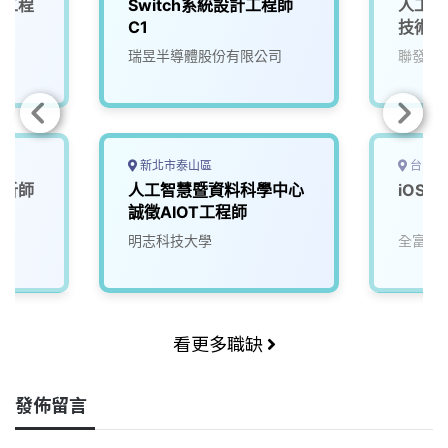
計工程
Switch系統設計工程師
人工智
C1
技術副
瑞昱半導體股份有限公司
聯發科
新北市泰山區
台中市
分析師
人工智慧暨資料科學中心
iOS 
誠徵AIOT工程師
明志科技大學
全富數
看更多職缺
發佈留言