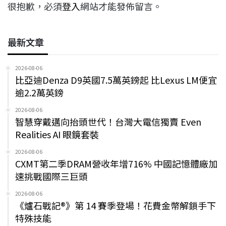
很抱歉，必須
登入
網站才能發佈留言。
最新文章
2026-08-06
比亞迪Denza D9英國7.5萬英鎊起 比Lexus LM便宜
逾2.2萬英鎊
2026-08-06
智慧穿戴邁向抬頭世代！台灣大電信獨賣 Even
Realities AI 眼鏡套裝
2026-08-06
CXMT第二季DRAM營收年增716% 中國記憶體廠加
速挑戰國際三巨頭
2026-08-06
《爐石戰記®》第 14 賽季登場！花費金幣解鎖手下
特殊技能