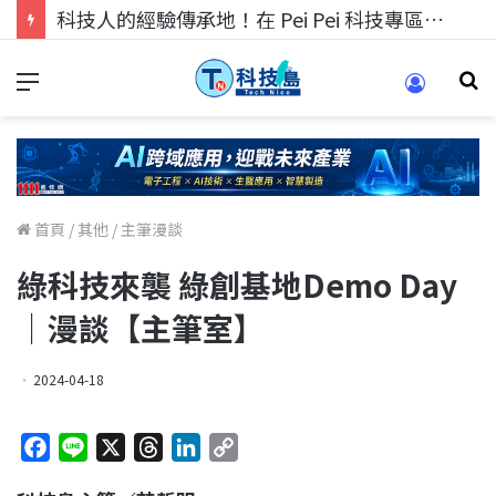
科技人找工作，就到TECH+ 科技專區!
首頁
/
其他
/
主筆漫談
綠科技來襲 綠創基地Demo Day
｜漫談【主筆室】
2024-04-18
F
L
X
T
L
C
a
i
h
i
o