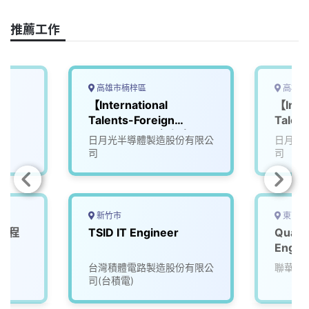
o
d
d
i
o
s
I
n
推薦工作
k
n
k
高雄市楠梓區
高雄市
【International
【Inter
Talents-Foreign
Talent
Graduates國際人才】
Grad
日月光半導體製造股份有限公
日月光
PE-Shifting Process
EE-Eq
司
司
Engineer-四班二輪製程
Engi
工程師(KH高雄)
高雄)
新竹市
東南亞
合工程
TSID IT Engineer
Quali
Engi
司
台灣積體電路製造股份有限公
聯華電
司(台積電)