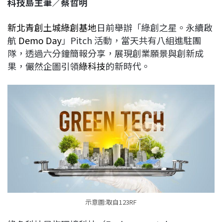
科技島主筆／蔡哲明
c
n
r
n
p
e
e
e
k
y
新北青創土城綠創基地
日前舉辦「綠創之星。永續啟
b
a
e
L
航
Demo Day
」Pitch 活動，當天共有八組進駐團
o
d
d
i
隊，透過六分鐘簡報分享，展現創業願景與創新成
o
s
I
n
果，儼然企圖引領
綠科技
的新時代。
k
n
k
示意圖:取自123RF