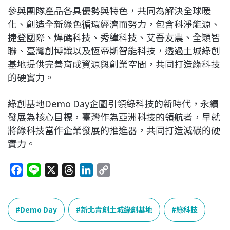
參與團隊產品各具優勢與特色，共同為解決全球暖
化、創造全新綠色循環經濟而努力，包含科淨能源、
捷登國際、焊碼科技、秀緯科技、艾吾友農、全穎智
聯、臺灣創博識以及恆帝斯智能科技，透過土城綠創
基地提供完善育成資源與創業空間，共同打造綠科技
的硬實力。
綠創基地Demo Day企圖引領綠科技的新時代，永續
發展為核心目標，臺灣作為亞洲科技的領航者，早就
將綠科技當作企業發展的推進器，共同打造減碳的硬
實力。
F
L
X
T
L
C
a
i
h
i
o
c
n
r
n
p
e
e
e
k
y
Demo Day
新北青創土城綠創基地
綠科技
b
a
e
L