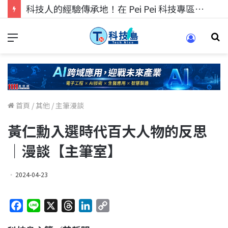
科技人的經驗傳承地！在 Pei Pei 科技專區，與學弟妹交流最硬核的技術
首頁
/
其他
/
主筆漫談
黃仁勳入選時代百大人物的反思
｜漫談【主筆室】
2024-04-23
F
L
X
T
L
C
a
i
h
i
o