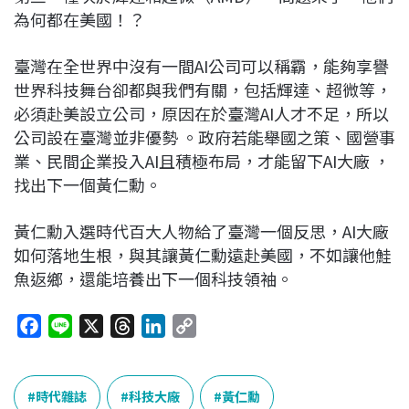
為何都在美國！？
臺灣在全世界中沒有一間AI公司可以稱霸，能夠享譽
世界科技舞台卻都與我們有關，包括輝達、超微等，
必須赴美設立公司，原因在於臺灣AI人才不足，所以
公司設在臺灣並非優勢 。政府若能舉國之策、國營事
業、民間企業投入AI且積極布局，才能留下AI大廠 ，
找出下一個黃仁勳。
黃仁勳入選時代百大人物給了臺灣一個反思，AI大廠
如何落地生根，與其讓黃仁勳遠赴美國，不如讓他鮭
魚返鄉，還能培養出下一個科技領袖。
F
L
X
T
L
C
a
i
h
i
o
c
n
r
n
p
e
e
e
k
y
時代雜誌
科技大廠
黃仁勳