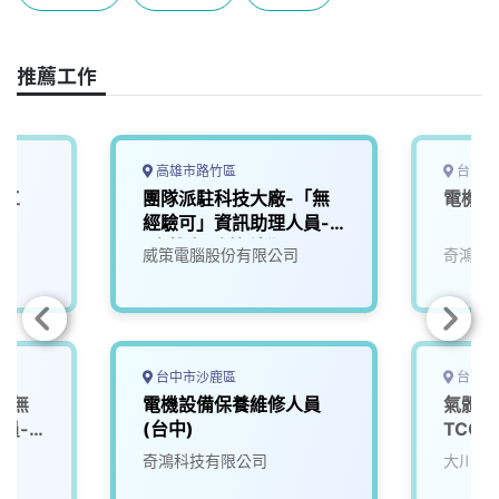
b
a
e
L
o
d
d
i
o
s
I
n
推薦工作
k
n
k
高雄市路竹區
台南市
技工
團隊派駐科技大廠-「無
電機設
經驗可」資訊助理人員-
(高雄市/路竹科學園區)-
威策電腦股份有限公司
奇鴻科
【JD-00000150】
台中市沙鹿區
台南市
「無
電機設備保養維修人員
氣體系
員-
(台中)
TCG
JD-
tsmc)
奇鴻科技有限公司
大川研