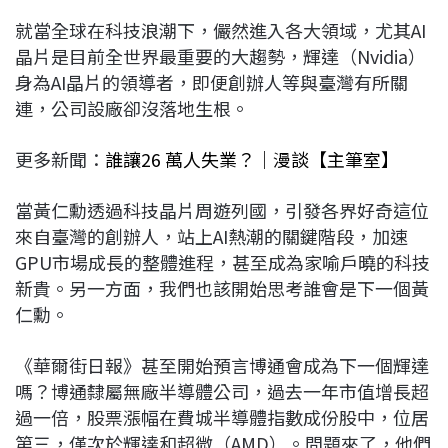
就當全球在科技浪潮下，儼然進入各大領域，尤其AI
晶片是目前全世界最重要的大趨勢，輝達（Nvidia）
身為AI晶片的領導者，即便創辦人等與臺灣有所關
連，公司設廠卻沒落地生根。
更多新聞：
誰讓26 萬人失業？｜漫談【主筆室】
當黃仁勳透過科技晶片周遊列國，引發各界好奇這位
來自臺灣的創辦人，站上AI熱潮的關鍵階段，加速
GPU市場成長的整體進程，甚至成為家喻戶曉的科技
新貴。另一方面，我們也該開始思考誰會是下一個黃
仁勳。
《華爾街日報》甚至開始預言博通會成為下一個輝達
嗎？博通隸屬無廠半導體公司，過去一年市值增長超
過一倍，股票漲幅在費城半導體指數成份股中，位居
第三，僅次於輝達和超微（AMD）。問題來了，他們