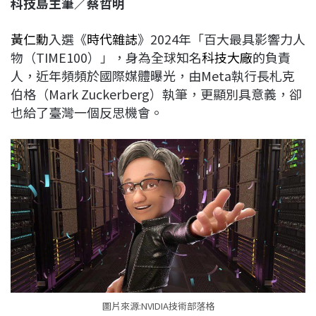
科技島主筆／蔡哲明
c
n
r
n
p
e
e
e
k
y
黃仁勳
入選《
時代雜誌
》2024年「百大最具影響力人
b
a
e
L
物（TIME100）」，身為全球知名
科技大廠
的負責
o
d
d
i
人，近年頻頻於國際媒體曝光，由Meta執行長札克
o
s
I
n
伯格（Mark Zuckerberg）執筆，更顯別具意義，卻
k
n
k
也給了臺灣一個反思機會。
圖片來源:NVIDIA技術部落格