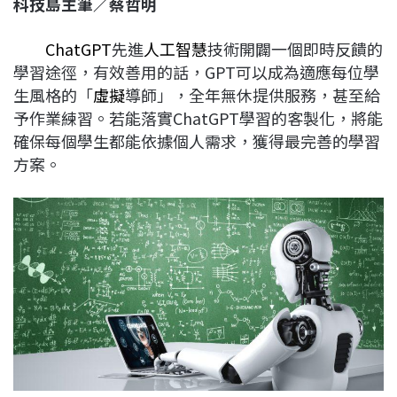
科技島主筆／蔡哲明
c
n
r
n
p
e
e
e
k
y
ChatGPT
先進
人工智慧
技術開闢一個即時反饋的
b
a
e
L
學習途徑，有效善用的話，GPT可以成為適應每位學
o
d
d
i
生風格的「
虛擬
導師」，全年無休提供服務，甚至給
o
s
I
n
予作業練習。若能落實ChatGPT學習的客製化，將能
k
n
k
確保每個學生都能依據個人需求，獲得最完善的學習
方案。