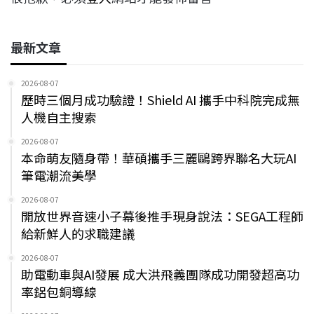
最新文章
2026-08-07
歷時三個月成功驗證！Shield AI 攜手中科院完成無
人機自主搜索
2026-08-07
本命萌友隨身帶！華碩攜手三麗鷗跨界聯名大玩AI
筆電潮流美學
2026-08-07
開放世界音速小子幕後推手現身說法：SEGA工程師
給新鮮人的求職建議
2026-08-07
助電動車與AI發展 成大洪飛義團隊成功開發超高功
率鋁包銅導線