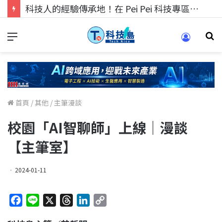
科技人的經驗傳承地！在 Pei Pei 科技專區，與學弟妹交流最硬核的技術
首頁
/
其他
/
主筆漫談
校園「AI智聊師」上線｜漫談
【主筆室】
2024-01-11
F
L
X
T
L
C
a
i
h
i
o