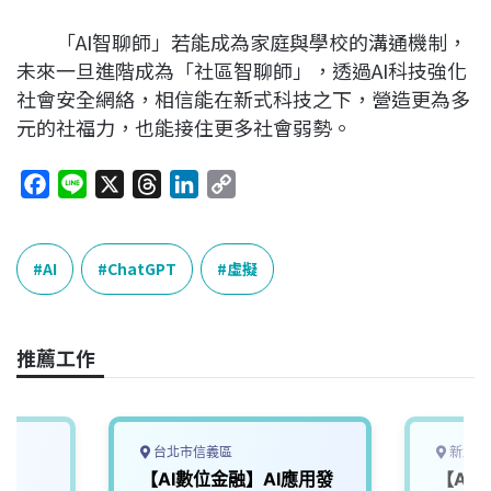
「AI智聊師」若能成為家庭與學校的溝通機制，
未來一旦進階成為「社區智聊師」，透過AI科技強化
社會安全網絡，相信能在新式科技之下，營造更為多
元的社福力，也能接住更多社會弱勢。
F
L
X
T
L
C
a
i
h
i
o
c
n
r
n
p
e
e
e
k
y
AI
ChatGPT
虛擬
b
a
e
L
o
d
d
i
o
s
I
n
推薦工作
k
n
k
台北市信義區
新北市
【AI數位金融】AI應用發
【AI S