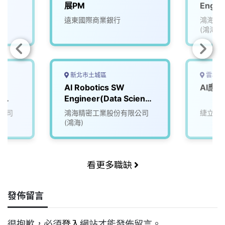
展PM
Engin
遠東國際商業銀行
鴻海精
(鴻海)
新北市土城區
雲林縣
AI Robotics SW
AI應
r
Engineer(Data Science
I
& AI Team)
公司
鴻海精密工業股份有限公司
緁立鼎
(鴻海)
看更多職缺
發佈留言
很抱歉，必須
登入
網站才能發佈留言。