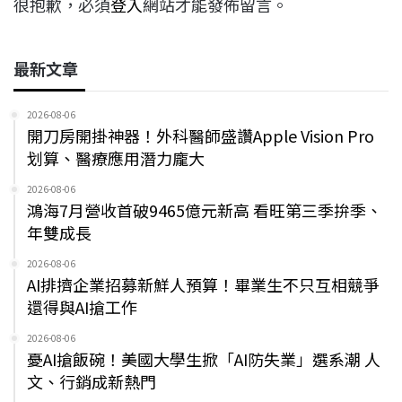
很抱歉，必須
登入
網站才能發佈留言。
最新文章
2026-08-06
開刀房開掛神器！外科醫師盛讚Apple Vision Pro
划算、醫療應用潛力龐大
2026-08-06
鴻海7月營收首破9465億元新高 看旺第三季拚季、
年雙成長
2026-08-06
AI排擠企業招募新鮮人預算！畢業生不只互相競爭
還得與AI搶工作
2026-08-06
憂AI搶飯碗！美國大學生掀「AI防失業」選系潮 人
文、行銷成新熱門