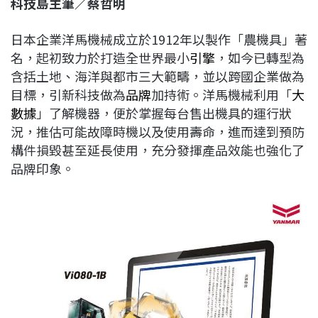
科技島主筆／蔡哲明
c
n
r
n
p
e
e
e
k
y
日本企業洋馬機械成立於1912年以製作「農機具」著
b
a
e
L
名，起初致力於打造全世界最小
引擎
，如今已轉型為
o
d
d
i
含括土地、海洋與都市三大範疇，並以跨國企業做為
o
s
I
n
目標，引新科技做為
品牌
加持術。洋馬機械利用「
大
k
n
k
數據
」了解機器，便於掌握每台售出機具的運行狀
況，推估可能故障時機以及使用壽命，進而達到預防
構件損毀甚至延長使用，充分發揮產品效能也強化了
品牌印象。