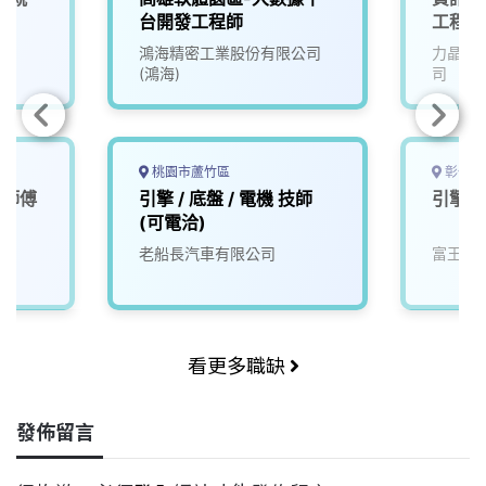
台開發工程師
工程師
鴻海精密工業股份有限公司
力晶積
(鴻海)
司
桃園市蘆竹區
彰化縣
修師傅
引擎 / 底盤 / 電機 技師
引擎技
(可電洽)
老船長汽車有限公司
富王汽
看更多職缺
發佈留言