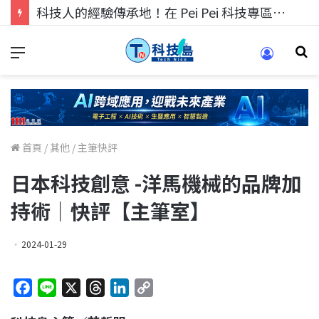
科技人的經驗傳承地！在 Pei Pei 科技專區，與學弟妹交流最硬核的技術
首頁
/
其他
/
主筆快評
日本科技創意 -洋馬機械的品牌加
持術｜快評【主筆室】
2024-01-29
F
L
X
T
L
C
a
i
h
i
o