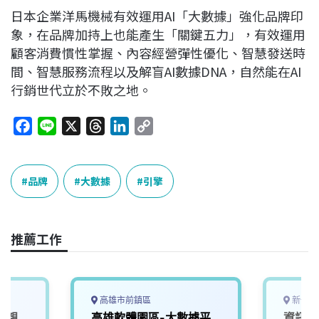
日本企業洋馬機械有效運用AI「大數據」強化品牌印
象，在品牌加持上也能產生「關鍵五力」，有效運用
顧客消費慣性掌握、內容經營彈性優化、智慧發送時
間、智慧服務流程以及解盲AI數據DNA，自然能在AI
行銷世代立於不敗之地。
F
L
X
T
L
C
a
i
h
i
o
c
n
r
n
p
e
e
e
k
y
品牌
大數據
引擎
b
a
e
L
o
d
d
i
o
s
I
n
推薦工作
k
n
k
高雄市前鎮區
新竹市
必親
高雄軟體園區-大數據平
資訊工