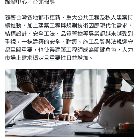
媒體中心／台北報導
c
n
r
n
p
e
e
e
k
y
隨著台灣各地都市更新、重大公共工程及私人建案持
b
a
e
L
續推動，加上建築工程與規劃技術因應現代化需求，
o
d
d
i
結構設計、安全工法、品質管控等專業都越來越受到
o
s
I
n
重視，一棟建築的安全、耐震、施工品質與法規遵守
k
n
k
都至關重要，也使得建築工程師成為關鍵角色，人力
市場上需求穩定且重要性日益增加。