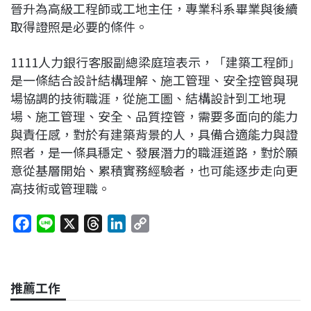
晉升為高級工程師或工地主任，專業科系畢業與後續
取得證照是必要的條件。
1111人力銀行客服副總梁庭瑄表示，「建築工程師」
是一條結合設計結構理解、施工管理、安全控管與現
場協調的技術職涯，從施工圖、結構設計到工地現
場、施工管理、安全、品質控管，需要多面向的能力
與責任感，對於有建築背景的人，具備合適能力與證
照者，是一條具穩定、發展潛力的職涯道路，對於願
意從基層開始、累積實務經驗者，也可能逐步走向更
高技術或管理職。
F
L
X
T
L
C
a
i
h
i
o
c
n
r
n
p
e
e
e
k
y
推薦工作
b
a
e
L