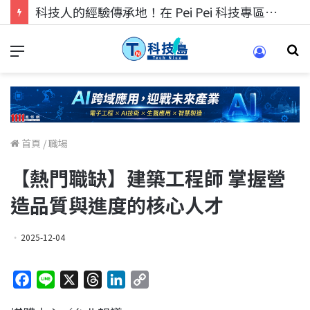
科技人的經驗傳承地！在 Pei Pei 科技專區，與學弟妹交流最硬核的技術
首頁
/
職場
【熱門職缺】建築工程師 掌握營
造品質與進度的核心人才
2025-12-04
F
L
X
T
L
C
a
i
h
i
o