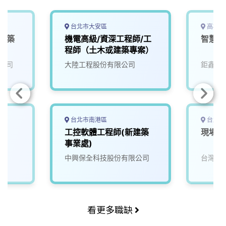
o
d
d
i
o
s
I
n
k
n
k
台北市大安區
高雄市
新建築
機電高級/資深工程師/工
智慧綠
程師（土木或建築專案）
公司
大陸工程股份有限公司
鉅鑫系
台北市南港區
台北市
師
工控軟體工程師(新建築
現場建
事業處)
中興保全科技股份有限公司
台灣大
看更多職缺