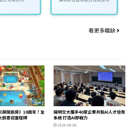
案】_01
發科)
看更多職缺
《胡鬧廚房》10週年！全
陽明交大攜手40家企業共製AI人才培育
大廚喜迎里程碑
系統 打造AI即戰力
2026-08-06