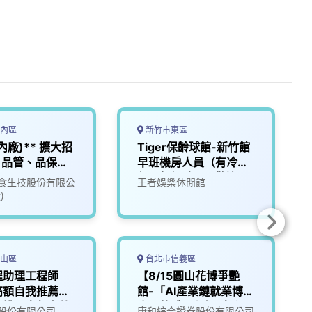
內區
新竹市東區
內廠)** 擴大招
Tiger保齡球館-新竹館
)品管、品保★
早班機房人員（有冷
00~42000★
氣，無經驗可，歡迎二
食生技股份有限公
王者娛樂休閒館
度就業
)
山區
台北市信義區
程助理工程師
【8/15圓山花博爭艷
高額自我推薦獎
館-「AI產業鏈就業博覽
用桃園青年安薪
會」軟體工程師(專案開
股份有限公司
康和綜合證券股份有限公司