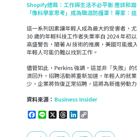
Shopify總裁：工作與生活不必平衡 應該和
「像科學家思考」成為職涯防護罩！專家：這
這一系列因素讓年輕人成為最大的受害者，尤
30 歲的年輕科技工作者失業率自 2024 年
高盛警告，隨著 AI 技術的推廣，美國可能
年輕人可能仍難以找到工作。
儘管如此，Perkins 強調，這並非「失敗
濟回升，招聘活動將重新加速，年輕人的就業
少，企業將恢復正常招聘，這將為新進勞動力
資料來源：
Business Insider
F
L
X
T
L
C
a
i
h
i
o
c
n
r
n
p