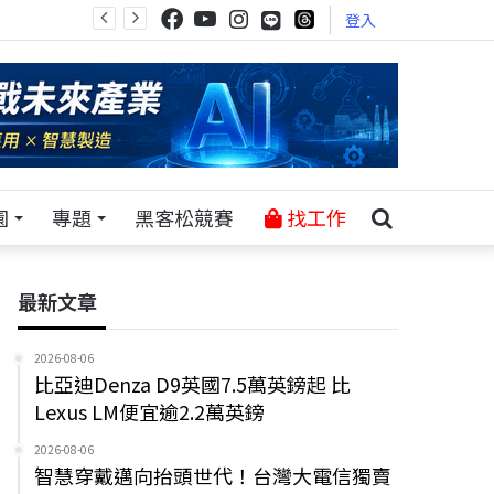
登入
園
專題
黑客松競賽
找工作
最新文章
2026-08-06
比亞迪Denza D9英國7.5萬英鎊起 比
Lexus LM便宜逾2.2萬英鎊
2026-08-06
智慧穿戴邁向抬頭世代！台灣大電信獨賣