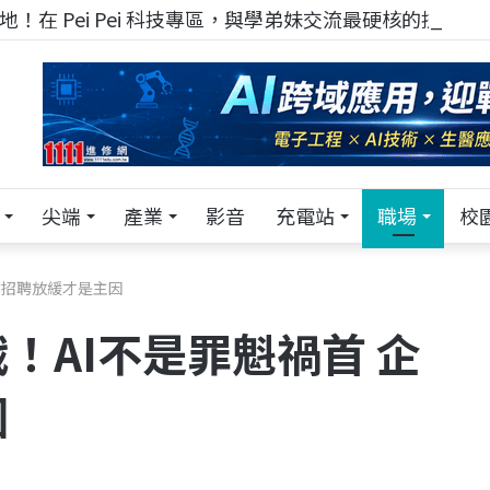
！在 Pei Pei 科技專區，與學弟妹交流最硬核的技術
尖端
產業
影音
充電站
職場
校
業招聘放緩才是主因
！AI不是罪魁禍首 企
因