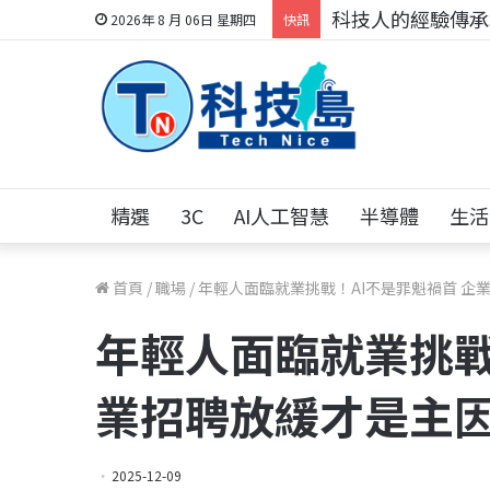
科技人的經驗傳承地
2026年 8 月 06日 星期四
快訊
精選
3C
AI人工智慧
半導體
生活
首頁
/
職場
/
年輕人面臨就業挑戰！AI不是罪魁禍首 企
年輕人面臨就業挑戰
業招聘放緩才是主
2025-12-09