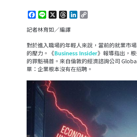
F
L
X
T
L
C
a
i
h
i
o
記者林育如／編譯
c
n
r
n
p
e
e
e
k
y
對於進入職場的年輕人來說，當前的就業市場
b
a
e
L
的壓力。《
Business Insider
》報導指出，根
o
d
d
i
的罪魁禍首。來自倫敦的經濟諮詢公司 Global 
o
s
I
n
單：企業根本沒有在招聘。
k
n
k