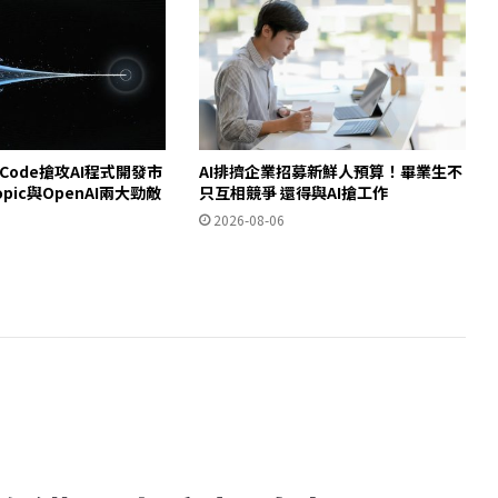
e Code搶攻AI程式開發市
AI排擠企業招募新鮮人預算！畢業生不
opic與OpenAI兩大勁敵
只互相競爭 還得與AI搶工作
2026-08-06