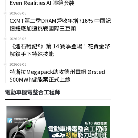
Even Realities AI 眼鏡套裝
2026-08-06
CXMT第二季DRAM營收年增716% 中國記
憶體廠加速挑戰國際三巨頭
2026-08-06
《爐石戰記®》第 14 賽季登場！花費金幣
解鎖手下特殊技能
2026-08-06
特斯拉Megapack助攻德州電網 Ørsted
500MWh儲能案正式上線
電動車機電整合工程師