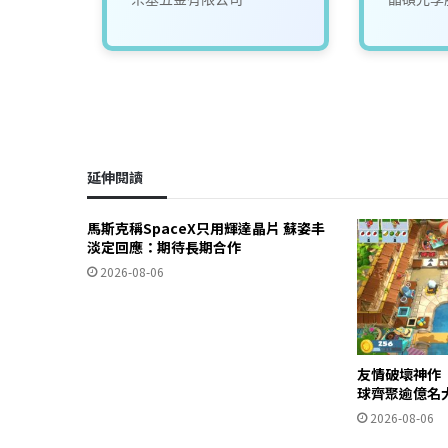
就業讚方
延伸閱讀
馬斯克稱SpaceX只用輝達晶片 蘇姿丰
淡定回應：期待長期合作
2026-08-06
友情破壞神作
球齊聚逾億名
2026-08-06