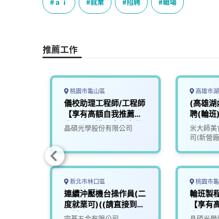
e
e
e
k
y
ａｉ
就業
招聘
職場
b
a
e
L
o
d
d
i
o
s
I
n
推薦工作
k
n
k
桃園市龜山區
高雄市湖
際地標
儀校助理工程師/工程師
(高雄湖
位金融
【享有高額自我推薦獎
聘(輪班
員
金、適用桃園青年安薪
薪優350
限公司
晶碩光學股份有限公司
米大師美
就業讚方案】_01
行）
司(新營廠
新北市林口區
桃園市龜
體工程
連續沖壓機台操作員(二
輪班製
度就業可)((請直接到址
【享有
面試)
金、適
ター
宗基五金有限公司
晶碩光學