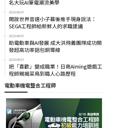
名大玩AI筆電潮流美學
2026-08-07
開放世界音速小子幕後推手現身說法：
SEGA工程師給新鮮人的求職建議
2026-08-07
助電動車與AI發展 成大洪飛義團隊成功開
發超高功率鋁包銅導線
2026-08-07
把「喜歡」變成職業！日商Aiming遊戲工
程師親揭菜鳥到職人心路歷程
電動車機電整合工程師