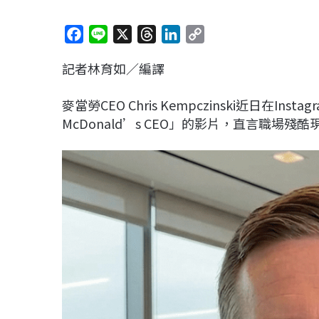
F
L
X
T
L
C
a
i
h
i
o
記者林育如／編譯
c
n
r
n
p
e
e
e
k
y
麥當勞CEO Chris Kempczinski近日在Insta
b
a
e
L
McDonald’s CEO」的影片，直言職
o
d
d
i
o
s
I
n
k
n
k