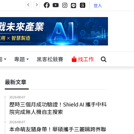
登入
園
專題
黑客松競賽
找工作
最新文章
2026-08-07
歷時三個月成功驗證！Shield AI 攜手中科
院完成無人機自主搜索
2026-08-07
本命萌友隨身帶！華碩攜手三麗鷗跨界聯