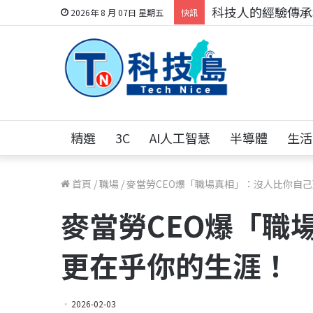
科技人的經驗傳承地
2026年 8 月 07日 星期五
快訊
精選
3C
AI人工智慧
半導體
生活
首頁
/
職場
/
麥當勞CEO爆「職場真相」：沒人比你自
麥當勞CEO爆「職
更在乎你的生涯！
2026-02-03