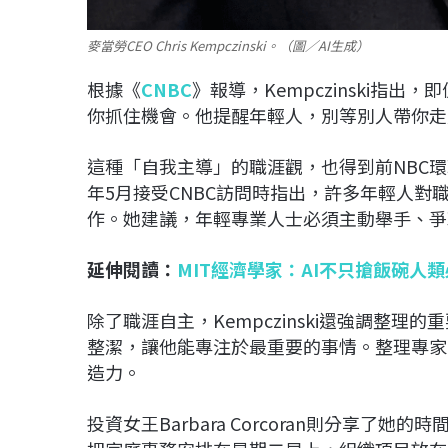
麥當勞CEO Chris Kempczinski。（圖／AI生成）
根據《
CNBC
》報導，Kempczinski指
你抓住機會。他提醒年輕人，別等別人帶你走
這種「自我主導」的職涯觀，也得到前NBC環球副
年5月接受CNBC訪問時指出，許多年輕人
作。她建議，年輕專業人士必須主動舉手、爭
延伸閱讀：
MIT經濟學家：AI不只搶飯碗人
除了職涯自主，Kempczinski還強調整
整潔，讓他能專注於最重要的事情。整理專家Ma
造力。
投資女王Barbara Corcoran則分享