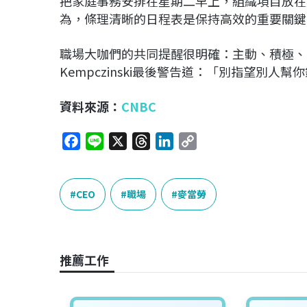
把家庭事務安排在星期二早上，組織項目放在
為，條理清晰的日程表是保持高效的重要關鍵
職場大咖們的共同提醒很明確：主動、積極、
Kempczinski最後警告道：「別指望別
資料來源：
CNBC
F
L
X
T
L
C
a
i
h
i
o
c
n
r
n
p
e
e
e
k
y
CEO
職場
麥當勞
b
a
e
L
o
d
d
i
o
s
I
n
推薦工作
k
n
k