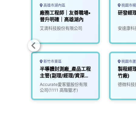
高雄市湖內區
桃園市楊
廠務工程師｜友善職場•
研發經
晉升明確｜高雄湖內
司
艾滴科技股份有限公司
安達康科
新竹市東區
桃園市蘆
中高階
半導體封測廠_產品工程
製程經理
主管(副理/經理/資深經
竹廠)
理/副處長)(3001465)
限公司
Accurate愛客獵股份有限
德微科技
公司(1111 高階獵才)