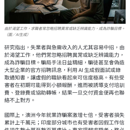
由於渴望工作，求職者常忽略招聘異常或缺乏辨識能力，成為詐騙目標。
（圖／AI生成）
研究指出，失業者與急需收入的人尤其容易中招，由
於渴望工作，他們常忽略招聘異常或缺乏辨識能力，
成為詐騙目標。騙局手法日益精細，騙徒甚至會偽造
大型企業的官方招聘訊息，利用 AI 生成假面試或錄
取通知書，讓虛假的職缺看起來可信度極高。有些受
害者在初期可能得到小額報酬，進而被誘導支付培訓
費、登錄費或協助轉帳，結果一旦交付資金便再也聯
絡不上對方。
國際上，澳洲今年就業詐騙案激增七倍，受害者損失
累計上千萬元；印度部分城市也有受害者因假工作信
件損失數十萬至數百萬盧比。專家提醒求職者，務必