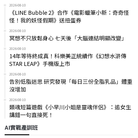
2026-08-10
《LINE Bubble 2》合作《電影蠟筆小新：奇奇怪
怪！我的妖怪假期》送扭蛋券
2026-08-10
冥想不只放鬆身心 七天後「大腦連結明顯改變」
2026-08-10
14年等待終成真！科樂美正統續作《幻想水滸傳
STAR LEAP》手機版上市
2026-08-10
告別低脂迷思 研究發現「每日三份全脂乳品」體重
沒增加
2026-08-10
類魂短篇遊戲《小早川小姐是靈魂伴侶》：追女生
講錯一句直接死！
AI實戰產訓班