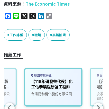
資料來源：
The Economic Times
F
L
X
T
L
C
a
i
h
i
o
c
n
r
n
p
e
e
e
k
y
工作詐騙
職場
高薪陷阱
b
a
e
L
o
d
d
i
o
s
I
n
推薦工作
k
n
k
桃園市楊梅區
台北市
化工製
【115年研發替代役】化
【台北
者薪
工化學製程研發工程師
場】91
金、輪
發展規
有限公
台灣德和精化股份有限公司
安泰商
(提供
(總公司