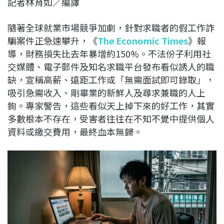
記者林育如／編譯
c
n
r
n
p
e
e
e
k
y
隨著全球就業市場競爭加劇，針對求職者的假工作詐
b
a
e
L
騙案件正急速攀升，《
The Economic Times
》報
o
d
d
i
導，財務損失比去年暴增約150%。不法份子利用社
o
s
I
n
交媒體、電子郵件及知名求職平台發布看似誘人的職
k
n
k
缺，宣稱高薪、遠距工作或「無需面試即可錄取」，
吸引急需收入、剛畢業的新鮮人及尋求兼職的人上
鉤。專家警告，這些看似天上掉下來的好工作，其實
多數根本不存在，受害者往往在不知不覺中提供個人
資料或繳交費用，最終血本無歸。