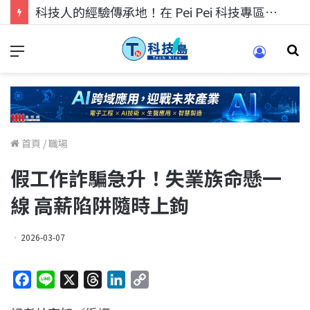
科技人的經驗傳承地！在 Pei Pei 科技專區，與學弟妹交流最硬核的技術
首頁
/
職場
假工作詐騙急升！失業族命懸一
線 高薪陷阱隨時上鉤
2026-03-07
F
L
X
T
L
C
a
i
h
i
o