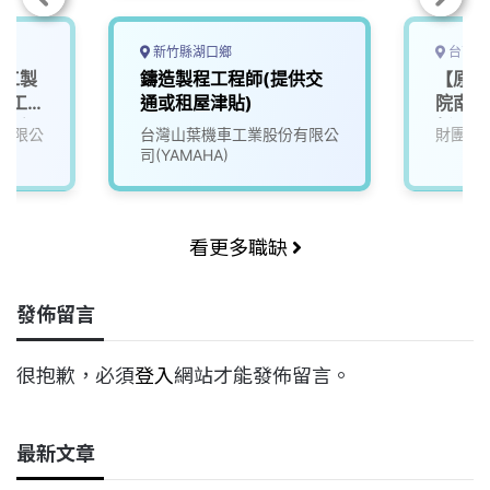
新竹縣湖口鄉
台南市
化工製
鑄造製程工程師(提供交
【原住
員工
通或租屋津貼)
院南分
、僑
新/T5
有限公
台灣山葉機車工業股份有限公
財團法
有經
司(YAMAHA)
營運獎
休二
看更多職缺
發佈留言
很抱歉，必須
登入
網站才能發佈留言。
最新文章