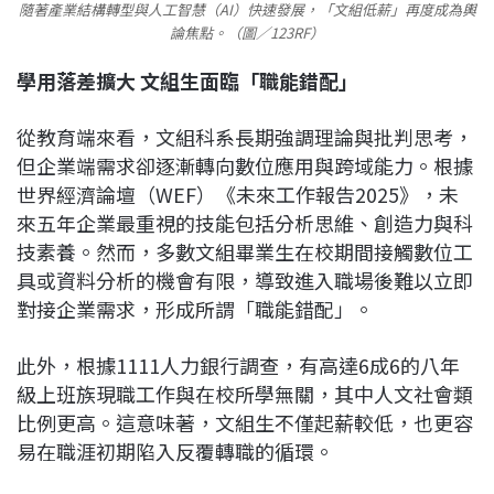
隨著產業結構轉型與人工智慧（AI）快速發展，「文組低薪」再度成為輿
論焦點。（圖／123RF）
學用落差擴大 文組生面臨「職能錯配」
從教育端來看，文組科系長期強調理論與批判思考，
但企業端需求卻逐漸轉向數位應用與跨域能力。根據
世界經濟論壇（WEF）《未來工作報告2025》，未
來五年企業最重視的技能包括分析思維、創造力與科
技素養。然而，多數文組畢業生在校期間接觸數位工
具或資料分析的機會有限，導致進入職場後難以立即
對接企業需求，形成所謂「職能錯配」。
此外，根據1111人力銀行調查，有高達6成6的八年
級上班族現職工作與在校所學無關，其中人文社會類
比例更高。這意味著，文組生不僅起薪較低，也更容
易在職涯初期陷入反覆轉職的循環。