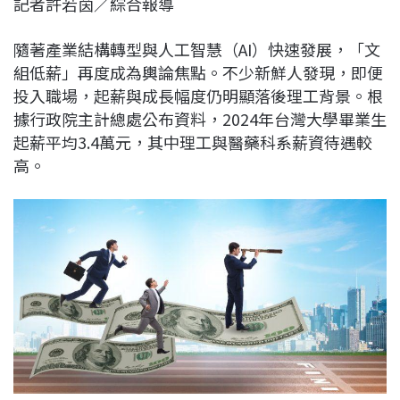
記者許若茵／綜合報導
c
n
r
n
p
e
e
e
k
y
隨著產業結構轉型與人工智慧（AI）快速發展，「文
b
a
e
L
組低薪」再度成為輿論焦點。不少新鮮人發現，即便
o
d
d
i
投入職場，起薪與成長幅度仍明顯落後理工背景。根
o
s
I
n
據行政院主計總處公布資料，2024年台灣大學畢業生
k
n
k
起薪平均3.4萬元，其中理工與醫藥科系薪資待遇較
高。