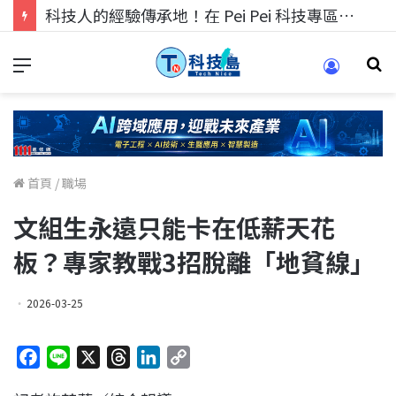
科技人的經驗傳承地！在 Pei Pei 科技專區，與學弟妹交流最硬核的技術
首頁
/
職場
文組生永遠只能卡在低薪天花
板？專家教戰3招脫離「地貧線」
2026-03-25
F
L
X
T
L
C
a
i
h
i
o