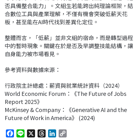
否具備整合能力」。文組生若能跨出純理論框架，結
合數位工具與產業理解，不僅有機會突破低薪天花
板，甚至能在AI時代找到差異化定位。
整體而言，「低薪」並非文組的宿命，而是轉型過程
中的暫時現象。關鍵在於是否及早調整技能結構，讓
自身能力被市場看見。
參考資料與數據來源：
行政院主計總處：薪資與就業統計資料（2024）
World Economic Forum：《The Future of Jobs
Report 2025》
McKinsey & Company：《Generative AI and the
Future of Work in America》 (2024)
F
L
X
T
L
C