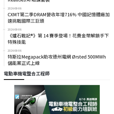
2026-08-06
CXMT第二季DRAM營收年增716% 中國記憶體廠加
速挑戰國際三巨頭
2026-08-06
《爐石戰記®》第 14 賽季登場！花費金幣解鎖手下
特殊技能
2026-08-06
特斯拉Megapack助攻德州電網 Ørsted 500MWh
儲能案正式上線
電動車機電整合工程師