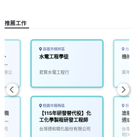
a
i
h
i
o
c
n
r
n
p
e
e
e
k
y
推薦工作
b
a
e
L
o
d
d
i
o
s
I
n
k
n
k
高雄市楠梓區
台中市
日、
水電工程學徒
機械設
屆畢
有限公
君賢水電工程行
萬年清
桃園市楊梅區
新竹縣
地標職
【115年研發替代役】化
塗裝製
融服務
工化學製程研發工程師
通或租
公司
台灣德和精化股份有限公司
台灣山
司(YAM