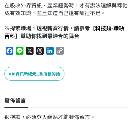
在吸收外界資訊、產業趨勢時，才有辦法理解與轉化
成有效知識，並且知道自己還有哪裡不足。
※探索職場，透視薪資行情，請參考【
科技類-職缺
百科
】幫助你找到最適合的舞台
F
L
X
T
L
C
a
i
h
i
o
c
n
r
n
p
e
e
e
k
y
AI資訊新紀元_系所長的話
b
a
e
L
o
d
d
i
o
s
I
n
發佈留言
k
n
k
很抱歉，必須
登入
網站才能發佈留言。