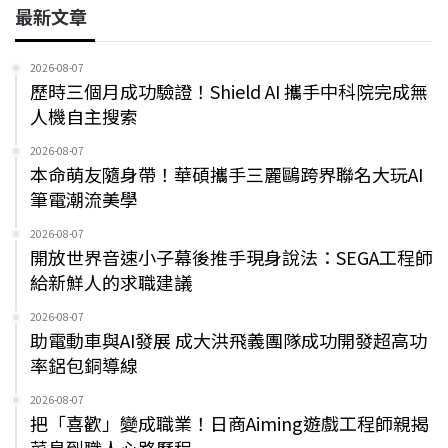
最新文章
2026-08-07
歷時三個月成功驗證！Shield AI 攜手中科院完成無
人機自主搜索
2026-08-07
本命萌友隨身帶！華碩攜手三麗鷗跨界聯名大玩AI
筆電潮流美學
2026-08-07
開放世界音速小子幕後推手現身說法：SEGA工程師
給新鮮人的求職建議
2026-08-07
助電動車與AI發展 成大洪飛義團隊成功開發超高功
率鋁包銅導線
2026-08-07
把「喜歡」變成職業！日商Aiming遊戲工程師親揭
菜鳥到職人心路歷程