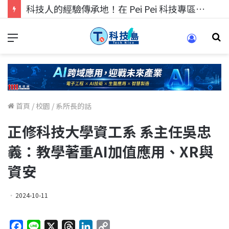
科技人的經驗傳承地！在 Pei Pei 科技專區，與學弟妹交流最硬核的技術
首頁
/
校園
/
系所長的話
正修科技大學資工系 系主任吳忠
義：教學著重AI加值應用、XR與
資安
2024-10-11
F
L
X
T
L
C