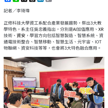
a
i
h
i
o
記者／李琦瑋
c
n
r
n
p
e
e
e
k
y
正修科技大學資工系配合產業發展趨勢，祭出3大教
b
a
e
L
學特色，系主任吳忠義指出，分別是
AI
加值應用、
XR
o
d
d
i
技術、
資安
，學習方向包括智慧製造、智慧系統、資
o
s
I
n
通電技術整合、智慧移動、智慧生活、元宇宙、IOT
k
n
k
物聯網、資安科技等等，也會將3大特色融合應用。