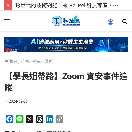
科技人的經驗傳承地！在 Pei Pei 科技專區，與學弟妹交流最硬核的技術
首頁
/
校園
/
學長姊帶路
【學長姐帶路】Zoom 資安事件追
蹤
2024-07-31
F
L
X
T
L
C
a
i
h
i
o