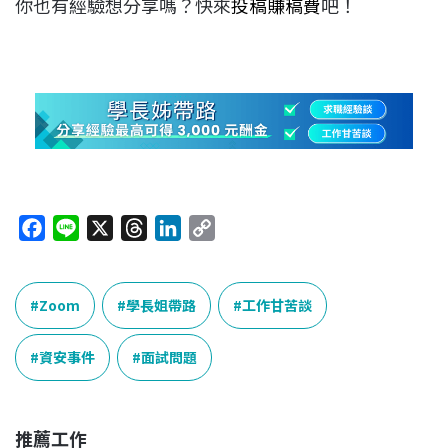
你也有經驗想分享嗎？快來
投稿賺稿費
吧！
F
L
X
T
L
C
a
i
h
i
o
c
n
r
n
p
e
e
e
k
y
Zoom
學長姐帶路
工作甘苦談
b
a
e
L
o
d
d
i
資安事件
面試問題
o
s
I
n
k
n
k
推薦工作