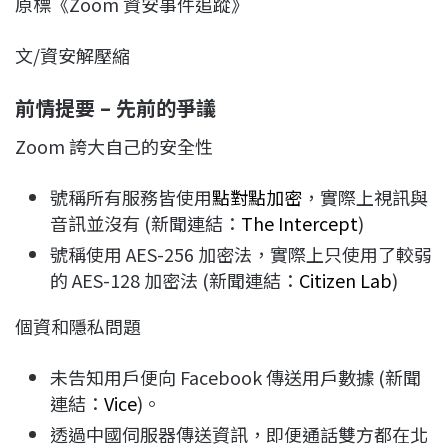
原標《Zoom 資安事件追蹤》
c
n
r
n
p
e
e
e
k
y
文/資安解壓縮
b
a
e
L
o
d
d
i
前情提要 – 先前的爭議
o
s
I
n
k
n
k
Zoom 誇大自己的安全性
號稱所有服務皆使用
點對點加密
，實際上視訊與
音訊並沒有 (新聞連結：
The Intercept
)
號稱使用 AES-256 加密法，實際上只使用了較弱
的 AES-128 加密法 (新聞連結：
Citizen Lab
)
個資和隱私問題
未告知用戶便向 Facebook 傳送用戶數據 (新聞
連結：
Vice
)。
透過中國伺服器傳送資訊，即便通話雙方都在北