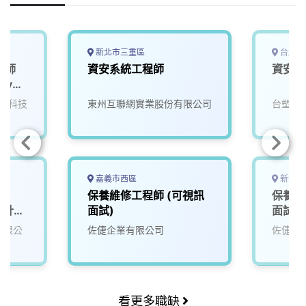
新北市三重區
台北市
程師
資安系統工程師
資安／
ity
電科技
東州互聯網實業股份有限公司
台塑企
嘉義市西區
新竹縣
o
保養維修工程師 (可視訊
保養維
構設計工
面試)
面試)
份有限公
佐倢企業有限公司
佐倢企
看更多職缺