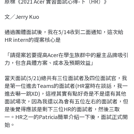
原標《2021 Acer 實習面試心得-下（HR）》
c
n
r
n
p
e
e
e
k
y
文／Jerry Kuo
b
a
e
L
o
d
d
i
通過團體面試後，我在5/14收到二面通知，這次給
o
s
I
n
HR intern的提案核心是
k
n
k
「請提案若要提高Acer在學生族群中的雇主品牌吸引
力，包含具體方案、成本及預期效益」
當天面試(5/21)總共有三位面試者及四位面試官，我
是第一位進去Teams的面試者(HR當時在談話，我一
進去嚇一跳XD)，這裡其實有點好奇是不是還有其他
面試場次，因為我還以為會有五位左右的面試者，但
是後覺得應該是剩下三位HR的面試者，然後三取
一。HR之一的Patricia簡單介紹一下後，面試正式開
始。