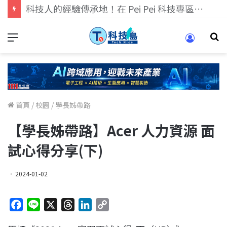
科技人找工作，就到TECH+ 科技專區!
首頁
/
校園
/
學長姊帶路
【學長姊帶路】Acer 人力資源 面
試心得分享(下)
2024-01-02
F
L
X
T
L
C
a
i
h
i
o