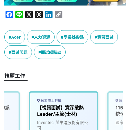
F
L
X
T
L
C
a
i
h
i
o
c
n
r
n
p
e
e
e
k
y
Acer
人力資源
學長姊帶路
實習面試
b
a
e
L
o
d
d
i
面試問題
面試經驗談
o
s
I
n
k
n
k
推薦工作
台北市士林區
屏東縣
人力系
【視訊面試】資深散熱
115
Leader/主管(士林)
統發展
Inventec_英業達股份有限公
國家中
司