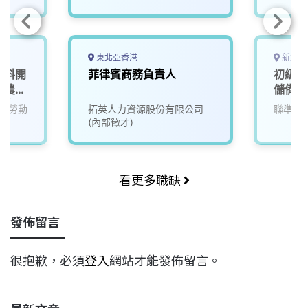
東北亞香港
新北市
肥料開
菲律賓商務負責人
初級資
機農
儲備人
工作
務勞動
拓英人力資源股份有限公司
聯準科
(內部徵才)
看更多職缺
發佈留言
很抱歉，必須
登入
網站才能發佈留言。