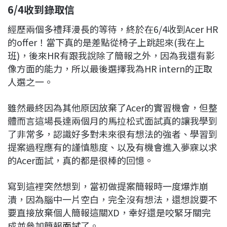
6/4收到錄取信
經歷兩個多禮拜漫長的等待，終於在6/4收到Acer HR
的offer！當下真的是差點從椅子上跳起來(我在上
班)，後來HR有跟我說除了簡報之外，因為我還有影
像方面的能力，所以最後選擇我為HR intern的正取
人選之一。
雖然最終因為其他原因放棄了Acer的實習機會，但整
體而言這場長達兩個月的馬拉松式面試真的讓我學到
了非常多，認識好多對未來很有想法的強者、學習到
提案過程應有的謹慎態度、以及有機會進入夢寐以求
的Acer面試，真的都是很棒的回憶。
寫到這裡突然想到，當初做提案簡報時一度爆炸崩
潰，因為腦中一片空白，完全沒有想法，還想說要不
要直接放棄個人簡報這關XD，幸好還是咬緊牙關完
成並參加簡報
面試
了。