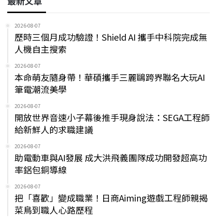
最新文章
2026-08-07
歷時三個月成功驗證！Shield AI 攜手中科院完成無
人機自主搜索
2026-08-07
本命萌友隨身帶！華碩攜手三麗鷗跨界聯名大玩AI
筆電潮流美學
2026-08-07
開放世界音速小子幕後推手現身說法：SEGA工程師
給新鮮人的求職建議
2026-08-07
助電動車與AI發展 成大洪飛義團隊成功開發超高功
率鋁包銅導線
2026-08-07
把「喜歡」變成職業！日商Aiming遊戲工程師親揭
菜鳥到職人心路歷程