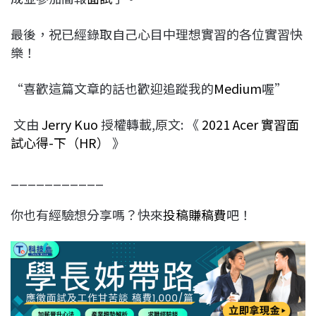
最後，祝已經錄取自己心目中理想實習的各位實習快
樂！
“喜歡這篇文章的話也歡迎追蹤我的
Medium
喔”
文由
Jerry Kuo
授權轉載,原文: 《
2021 Acer 實習面
試心得-下（HR）
》
___________
你也有經驗想分享嗎？快來
投稿賺稿費
吧！