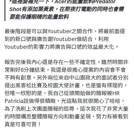
*這裡要補充一下，Acer的能量飲料Predator
Shot有添加葉黃素，在熬夜打電動的同時也會需
要能保護眼睛的能量飲料
最後階段是可以與Youtuber之間合作，將最前面提
到的新口號與廣告跟Youtuber做結合，利用
Youtuber的影響力將廣告與口號的效益最大化。
報告完後我內心還是存在一些不確定性，雖然時間非
常剛好8分鐘結束，我還是很擔心提案的內容會不會
不夠有創意。另外兩位來自中山跟政大的面試者分別
提出黑客松比賽及校園大使計畫，也是蠻有條理的，
但唯一欣慰的是，我自己從頭開始做的簡報被HR
Patricia說做得很精緻，光這點我就很開心了哈哈，
為了洗刷上次團面簡報的屈辱，這次我花了非常大量
的時間構思整體簡報方向和動畫呈現，努力有被看到
真是可喜可賀！