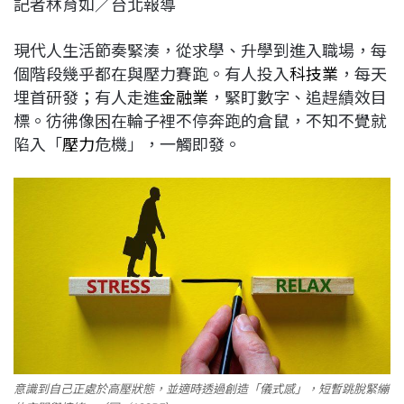
記者林育如／台北報導
c
n
r
n
p
e
e
e
k
y
現代人生活節奏緊湊，從求學、升學到進入職場，每
b
a
e
L
個階段幾乎都在與壓力賽跑。有人投入
科技業
，每天
o
d
d
i
埋首研發；有人走進
金融業
，緊盯數字、追趕績效目
o
s
I
n
標。彷彿像困在輪子裡不停奔跑的倉鼠，不知不覺就
k
n
k
陷入「
壓力
危機」，一觸即發。
意識到自己正處於高壓狀態，並適時透過創造「儀式感」，短暫跳脫緊繃