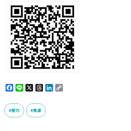
F
L
X
T
L
C
a
i
h
i
o
c
n
r
n
p
e
e
e
k
y
壓力
焦慮
b
a
e
L
o
d
d
i