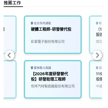
o
s
I
n
推薦工作
k
n
k
台北市內湖區
新北市
役】
硬體工程師-研發替代役
〔11
設計工
彩富電子股份有限公司
南亞科
雲林縣斗南鎮
高雄市
專
【2026年度研發替代
115
役】研發助理工程師
役徵選
男身分
世祥汽材製造廠股份有限公司
中國鋼