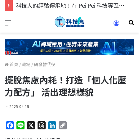
科技人找工作，就到TECH+ 科技專區!
首頁
/
職場
/
研發替代役
擺脫焦慮內耗！打造「個人化壓
力配方」 活出理想樣貌
2025-04-19
F
L
X
T
L
C
a
i
h
i
o