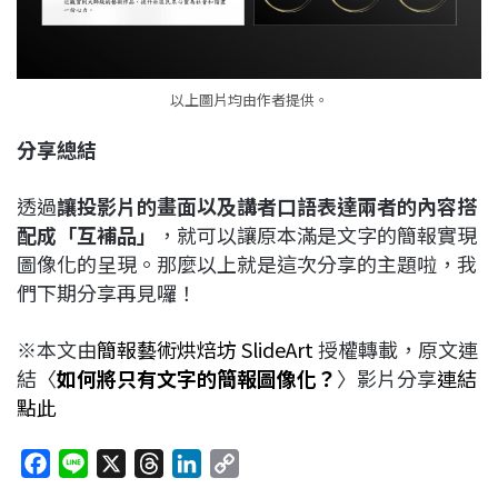
以上圖片均由作者提供。
分享總結
透過
讓投影片的畫面以及講者口語表達兩者的內容搭
配成「互補品」
，就可以讓原本滿是文字的簡報實現
圖像化的呈現。那麼以上就是這次分享的主題啦，我
們下期分享再見囉！
※本文由
簡報藝術烘焙坊 SlideArt
授權轉載，原文連
結〈
如何將只有文字的簡報圖像化？
〉影片分享
連結
點此
F
L
X
T
L
C
a
i
h
i
o