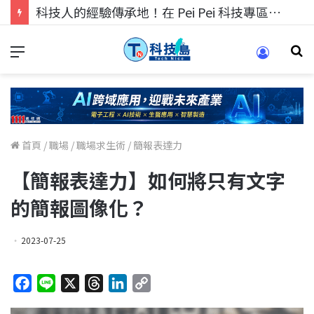
科技人的經驗傳承地！在 Pei Pei 科技專區，與學弟妹交流最硬核的技術
首頁
/
職場
/
職場求生術
/
簡報表達力
【簡報表達力】如何將只有文字
的簡報圖像化？
2023-07-25
F
L
X
T
L
C
a
i
h
i
o