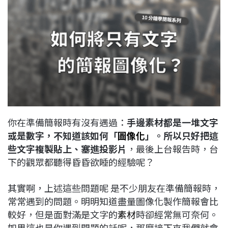
c
n
r
n
p
e
e
e
k
y
b
a
e
L
o
d
d
i
o
s
I
n
k
n
k
你在準備簡報時有沒有遇過：
手邊素材都是一堆文字
或是數字，不知道該如何「
圖像化
」。所以只好把這
些文字複製貼上、塞進投影片
，最後上台報告時，台
下的觀眾都聽得昏昏欲睡的經驗呢？
其實啊，上述這些問題呢 是不少朋友在準備簡報時，
常常遇到的問題。明明知道盡量圖像化製作簡報會比
較好，但是面對滿是文字的
素材
時卻經常無可奈何。
如果這也是你遇到問題的話呢，那麼接下來我們就會