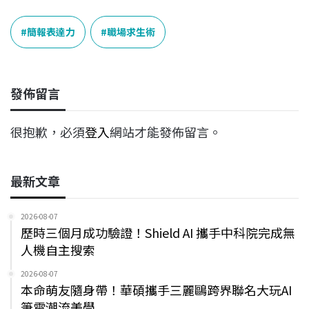
c
n
r
n
p
e
e
e
k
y
簡報表達力
職場求生術
b
a
e
L
o
d
d
i
o
s
I
n
發佈留言
k
n
k
很抱歉，必須
登入
網站才能發佈留言。
最新文章
2026-08-07
歷時三個月成功驗證！Shield AI 攜手中科院完成無
人機自主搜索
2026-08-07
本命萌友隨身帶！華碩攜手三麗鷗跨界聯名大玩AI
筆電潮流美學