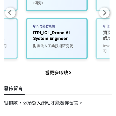
(鴻海)
新竹縣竹東鎮
台北市
ITRI_ICL_Drone AI
資深A
r
System Engineer
師/Sen
I
Engin
公司
財團法人工業技術研究院
Inve
司
看更多職缺
發佈留言
很抱歉，必須
登入
網站才能發佈留言。