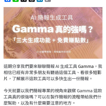
a
i
h
i
o
c
n
r
n
p
e
e
e
k
y
b
a
e
L
o
d
d
i
o
s
I
n
k
n
k
這期分享我們要來聊聊簡報 AI 生成工具
Gamma
，我
相信已經有非常多朋友有聽過這個工具、看很多
短影
片
，了解展示這款工具可以多快生出一份簡報。
今天就要以我們簡報專業的視角來觀察 Gamma 這款
工具真的很強嗎？可以在製作簡報的
流程
帶給我們什
麼幫助，以及有什麼需要注意的地方。