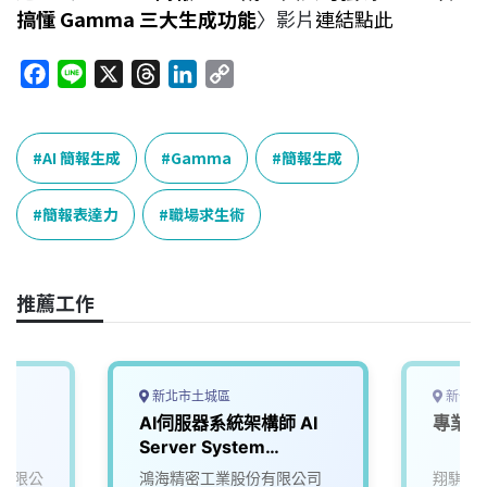
搞懂 Gamma 三大生成功能
〉影片
連結點此
F
L
X
T
L
C
a
i
h
i
o
c
n
r
n
p
e
e
e
k
y
AI 簡報生成
Gamma
簡報生成
b
a
e
L
o
d
d
i
簡報表達力
職場求生術
o
s
I
n
k
n
k
推薦工作
新北市土城區
新竹縣
AI伺服器系統架構師 AI
專業A
Server System
Architect
有限公
鴻海精密工業股份有限公司
翔騏空