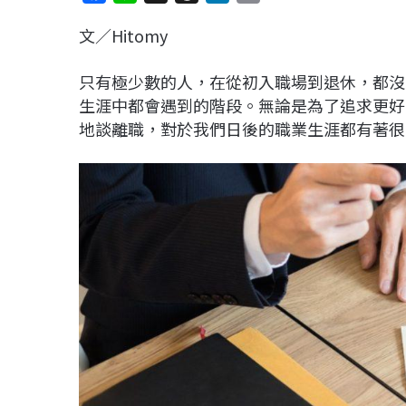
a
i
h
i
o
文／Hitomy
c
n
r
n
p
e
e
e
k
y
只有極少數的人，在從初入職場到退休，都沒
b
a
e
L
生涯中都會遇到的階段。無論是為了追求更好
o
d
d
i
地談離職，對於我們日後的職業生涯都有著很
o
s
I
n
k
n
k