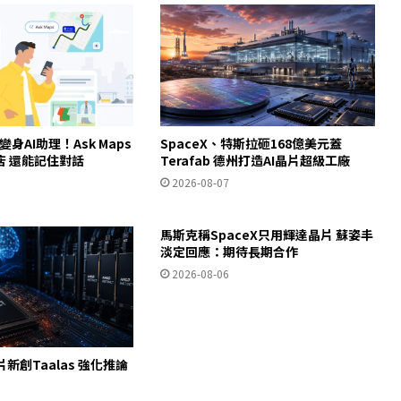
ps變身AI助理！Ask Maps
SpaceX、特斯拉砸168億美元蓋
店 還能記住對話
Terafab 德州打造AI晶片超級工廠
2026-08-07
馬斯克稱SpaceX只用輝達晶片 蘇姿丰
淡定回應：期待長期合作
2026-08-06
片新創Taalas 強化推論