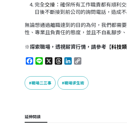
完全
交接
：確保所有工作職責都有順利交
日後不斷接到前公司的詢問電話，造成不
無論想通過離職達到的目的為何，我們都需要
性、專業且負責任的態度，並且不自亂腳步、
※探索職場，透視薪資行情，請參考【
科技類
F
L
X
T
L
C
a
i
h
i
o
c
n
r
n
p
e
e
e
k
y
職場二三事
職場求生術
b
a
e
L
o
d
d
i
o
s
I
n
k
n
k
延伸閱讀