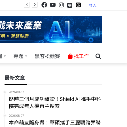
登入
園
專題
黑客松競賽
找工作
最新文章
2026-08-07
歷時三個月成功驗證！Shield AI 攜手中科
院完成無人機自主搜索
2026-08-07
本命萌友隨身帶！華碩攜手三麗鷗跨界聯