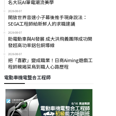
名大玩AI筆電潮流美學
2026-08-07
開放世界音速小子幕後推手現身說法：
SEGA工程師給新鮮人的求職建議
2026-08-07
助電動車與AI發展 成大洪飛義團隊成功開
發超高功率鋁包銅導線
2026-08-07
把「喜歡」變成職業！日商Aiming遊戲工
程師親揭菜鳥到職人心路歷程
電動車機電整合工程師