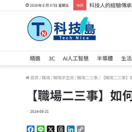
科技人的經驗傳承地
2026年 8 月 07日 星期五
快訊
精選
3C
AI人工智慧
半導體
生活
首頁
/
職場
/
職場求生術
/
職場二三事
/
【職場二三事】
【職場二三事】如
2024-08-21
F
L
X
T
L
C