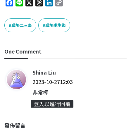
F
L
X
T
L
C
a
i
h
i
o
c
n
r
n
p
e
e
e
k
y
職場二三事
職場求生術
b
a
e
L
o
d
d
i
o
s
I
n
One Comment
k
n
k
Shina Liu
表
2023-10-2712:03
示
:
非常棒
登入以進行回覆
發佈留言