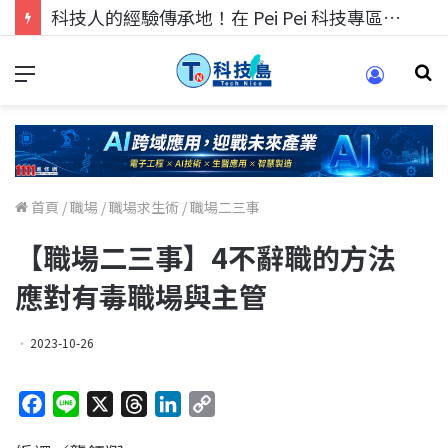
科技人的經驗傳承地！在 Pei Pei 科技專區，與學弟妹交流最硬核的技術
首頁
/
職場
/
職場求生術
/
職場二三事
【職場二三事】4不辭職的方法
應對有毒職場與主管
2023-10-26
F
L
X
T
L
C
a
i
h
i
o