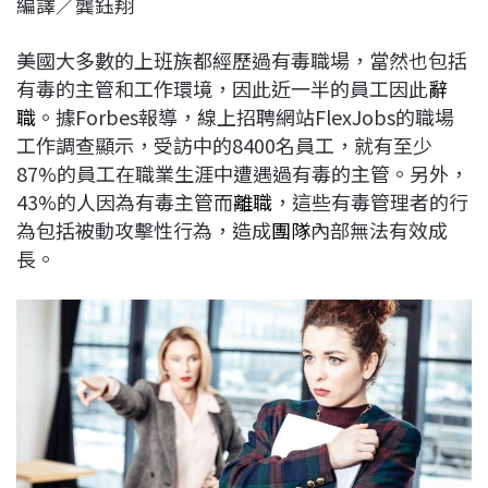
編譯∕龔鈺翔
c
n
r
n
p
e
e
e
k
y
美國大多數的上班族都經歷過有毒職場，當然也包括
b
a
e
L
有毒的主管和工作環境，因此近一半的員工因此
辭
o
d
d
i
職
。據Forbes報導，線上招聘網站FlexJobs的職場
o
s
I
n
工作調查顯示，受訪中的8400名員工，就有至少
k
n
k
87%的員工在職業生涯中遭遇過有毒的主管。另外，
43%的人因為有毒主管而
離職
，這些有毒管理者的行
為包括被動攻擊性行為，造成
團隊
內部無法有效成
長。