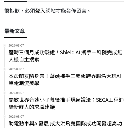
很抱歉，必須
登入
網站才能發佈留言。
最新文章
2026-08-07
歷時三個月成功驗證！Shield AI 攜手中科院完成無
人機自主搜索
2026-08-07
本命萌友隨身帶！華碩攜手三麗鷗跨界聯名大玩AI
筆電潮流美學
2026-08-07
開放世界音速小子幕後推手現身說法：SEGA工程師
給新鮮人的求職建議
2026-08-07
助電動車與AI發展 成大洪飛義團隊成功開發超高功