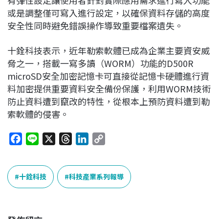
或是調整僅可寫入進行設定，以確保資料存儲的高度
安全性同時避免錯誤操作導致重要檔案遺失。
十銓科技表示，近年勒索軟體已成為企業主要資安威
脅之一，搭載一寫多讀（WORM）功能的D500R
microSD安全加密記憶卡可直接從記憶卡硬體進行資
料加密提供重要資料安全備份保護，利用WORM技術
防止資料遭到竄改的特性，從根本上預防資料遭到勒
索軟體的侵害。
F
L
X
T
L
C
a
i
h
i
o
c
n
r
n
p
e
e
e
k
y
十銓科技
科技產業系列報導
b
a
e
L
o
d
d
i
o
s
I
n