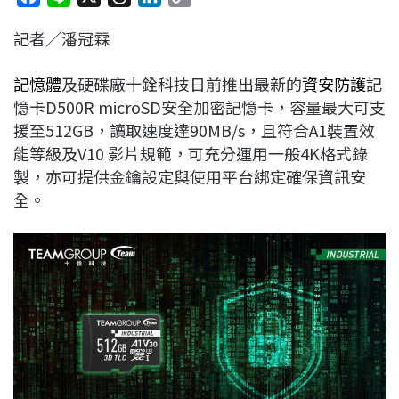
a
i
h
i
o
記者／潘冠霖
c
n
r
n
p
e
e
e
k
y
記憶體
及硬碟廠十銓科技日前推出最新的
資安防護
記
b
a
e
L
憶卡D500R microSD安全加密記憶卡，容量最大可支
o
d
d
i
援至512GB，讀取速度達90MB/s，且符合A1裝置效
o
s
I
n
能等級及V10 影片規範，可充分運用一般4K格式錄
k
n
k
製，亦可提供金鑰設定與使用平台綁定確保資訊安
全。