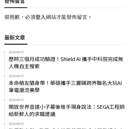
發佈留言
k
n
k
很抱歉，必須
登入
網站才能發佈留言。
最新文章
2026-08-07
歷時三個月成功驗證！Shield AI 攜手中科院完成無
人機自主搜索
2026-08-07
本命萌友隨身帶！華碩攜手三麗鷗跨界聯名大玩AI
筆電潮流美學
2026-08-07
開放世界音速小子幕後推手現身說法：SEGA工程師
給新鮮人的求職建議
2026-08-07