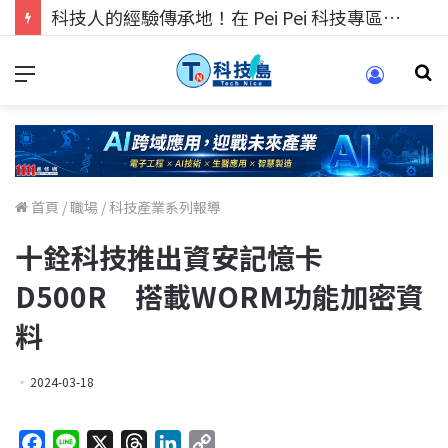
科技人的經驗傳承地！在 Pei Pei 科技專區，與學弟妹交流最硬核的技術
首頁
/
職場
/
科技產業系列報導
十銓科技推出資安記憶卡
D500R 搭載WORM功能加密資
料
2024-03-18
F
L
X
T
L
C