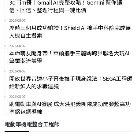
3c Tim哥｜Gmail AI 完整攻略！Gemini 幫你讀
信、回信、整理行程與一鍵比價
2026-08-07
歷時三個月成功驗證！Shield AI 攜手中科院完成無
人機自主搜索
2026-08-07
本命萌友隨身帶！華碩攜手三麗鷗跨界聯名大玩AI
筆電潮流美學
2026-08-07
開放世界音速小子幕後推手現身說法：SEGA工程師
給新鮮人的求職建議
2026-08-07
助電動車與AI發展 成大洪飛義團隊成功開發超高功
率鋁包銅導線
電動車機電整合工程師