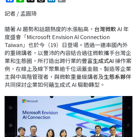
a
i
h
i
o
記者 / 孟圓琦
c
n
r
n
p
e
e
e
k
y
隨著 AI 趨勢和話題熱度的水漲船高，
台灣微軟
AI 年
b
a
e
L
度盛會「Microsoft Envision AI Connection
o
d
d
i
Taiwan」也於今（19）日登場。透過一連串國內外
o
s
I
n
的重磅講者，以豐沛的內容結合過往微軟攜手台灣企
k
n
k
業和生態圈，所打造出跨行業的豐富
生成式AI
操作案
例，在線上及線下聚集逾千位涵蓋金融、製造等企業
主與中高階管理者，與微軟重量級講者及
生態系夥伴
共同探討企業如何藉生成式 AI 驅動轉型。