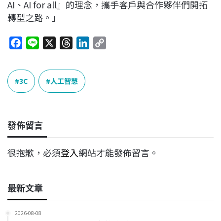
AI、AI for all』的理念，攜手客戶與合作夥伴們開拓
轉型之路。」
F
L
X
T
L
C
a
i
h
i
o
c
n
r
n
p
e
e
e
k
y
3C
人工智慧
b
a
e
L
o
d
d
i
o
s
I
n
發佈留言
k
n
k
很抱歉，必須
登入
網站才能發佈留言。
最新文章
2026-08-08