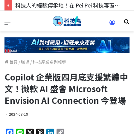
科技人的經驗傳承地！在 Pei Pei 科技專區，與學弟妹交流最硬核的技術
首頁
/
職場
/
科技產業系列報導
Copilot 企業版四月底支援繁體中
文！微軟 AI 盛會 Microsoft
Envision AI Connection 今登場
2024-03-19
F
L
X
T
L
C