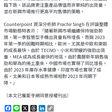
臨下跌。該品牌更注重產品價值而非單純的出貨量，
並在新興市場推行更高平均售價的策略。
Counterpoint 資深分析師 Prachir Singh 在評論整體
市場動態時表示：「隨著新興市場繼續保持強勁勢
頭，第一季智慧型手機出貨量有所增長，而與 2023
年第一季的困難時期相比，歐洲，尤其是中歐和東歐
的成長最快。由於 TECNO、小米和榮耀的強勁出貨
量，MEA 成為成長最快的地區。由於農曆新年銷售強
勁和華為的捲土重來，中國市場也實現了同比增長。
由於 2023 年庫存水準健康，印度市場也實現了成
長。北美和日本等成熟市場相對 2023 年同期下
降。」
（本文已獲鉅亨網同意授權刊出）
F
L
X
T
L
C