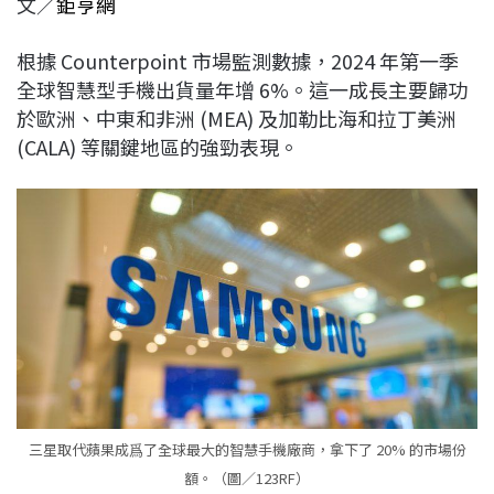
文／
鉅亨網
c
n
r
n
p
e
e
e
k
y
根據 Counterpoint 市場監測數據，2024 年第一季
b
a
e
L
全球智慧型手機出貨量年增 6%。這一成長主要歸功
o
d
d
i
於歐洲、中東和非洲 (MEA) 及加勒比海和拉丁美洲
o
s
I
n
(CALA) 等關鍵地區的強勁表現。
k
n
k
三星取代蘋果成爲了全球最大的智慧手機廠商，拿下了 20% 的市場份
額。（圖／123RF）