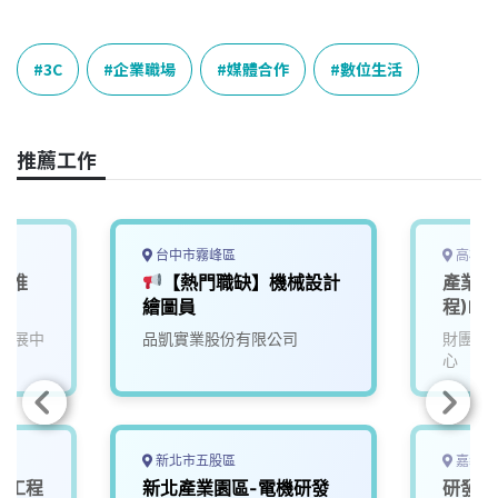
a
i
h
i
o
c
n
r
n
p
e
e
e
k
y
3C
企業職場
媒體合作
數位生活
b
a
e
L
o
d
d
i
o
s
I
n
推薦工作
k
n
k
台中市霧峰區
高雄市
產業推
【熱門職缺】機械設計
產業服
繪圖員
程)F7
發展中
品凱實業股份有限公司
財團法
心
新北市五股區
嘉義縣
服務工程
新北產業園區-電機研發
研發人