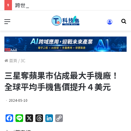
跨世代的技術對話！來 Pei Pei 科技專區，用專業洞察引領學弟妹成長
首頁
/
3C
三星奪蘋果市佔成最大手機廠！
全球平均手機售價提升４美元
2024-05-10
F
L
X
T
L
C
a
i
h
i
o