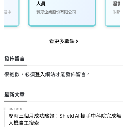
人員
發讓生
來)1
發展中
賀眾企業股份有限公司
耐斯企
看更多職缺
發佈留言
很抱歉，必須
登入
網站才能發佈留言。
最新文章
2026-08-07
歷時三個月成功驗證！Shield AI 攜手中科院完成無
人機自主搜索