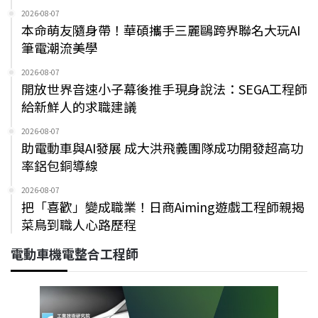
2026-08-07
本命萌友隨身帶！華碩攜手三麗鷗跨界聯名大玩AI
筆電潮流美學
2026-08-07
開放世界音速小子幕後推手現身說法：SEGA工程師
給新鮮人的求職建議
2026-08-07
助電動車與AI發展 成大洪飛義團隊成功開發超高功
率鋁包銅導線
2026-08-07
把「喜歡」變成職業！日商Aiming遊戲工程師親揭
菜鳥到職人心路歷程
電動車機電整合工程師