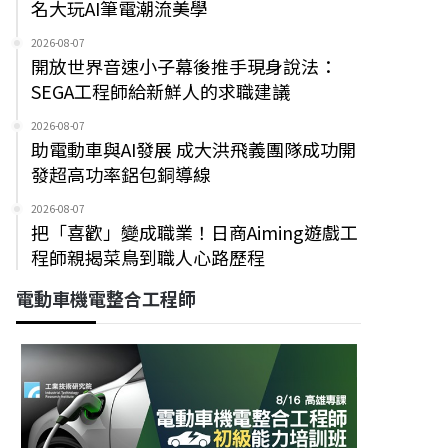
名大玩AI筆電潮流美學
2026-08-07
開放世界音速小子幕後推手現身說法：
SEGA工程師給新鮮人的求職建議
2026-08-07
助電動車與AI發展 成大洪飛義團隊成功開
發超高功率鋁包銅導線
2026-08-07
把「喜歡」變成職業！日商Aiming遊戲工
程師親揭菜鳥到職人心路歷程
電動車機電整合工程師