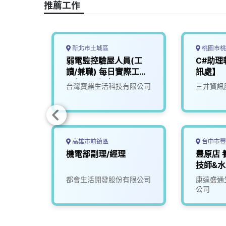
推薦工作
k
n
k
新北市土城區
桃園市桃
弱電監控驗屋人員(工
C#助
讀/兼職) 每日實際工時
訊處】
不超過6小時
限公司
台灣寶麒生活科技有限公司
三井資訊
高雄市前鎮區
台中市豐
限公
機電部副理/經理
豐原店 
副理/
技師&水
限公司
都會生活開發股份有限公司
康達盛通
公司