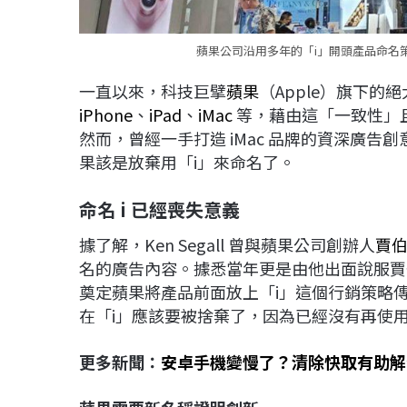
蘋果公司沿用多年的「i」開頭產品命名
一直以來，科技巨擘
蘋果
（Apple）旗下的
iPhone
、
iPad
、
iMac
等，藉由這「一致性」
然而，曾經一手打造 iMac 品牌的資深廣告創意
果該是放棄用「i」來命名了。
命名 i
已經喪失意義
據了解，Ken Segall 曾與蘋果公司創辦人
賈
名的廣告內容。據悉當年更是由他出面說服賈
奠定蘋果將產品前面放上「i」這個行銷策略
在「i」應該要被捨棄了，因為已經沒有再使
更多新聞：
安卓手機變慢了？清除快取有助解