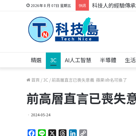
科技人的經驗傳承地
2026年 8 月 07日 星期五
快訊
精選
3C
AI人工智慧
半導體
生活
首頁
/
3C
/
前高層直言已喪失意義 蘋果i命名可換了
前高層直言已喪失意
2024-05-24
F
L
X
T
L
C