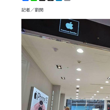
a
i
h
i
o
記者／劉閔
c
n
r
n
p
e
e
e
k
y
b
a
e
L
o
d
d
i
o
s
I
n
k
n
k