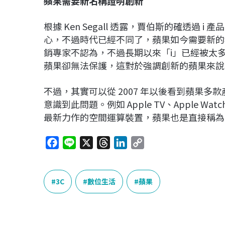
蘋果需要新名稱證明創新
根據 Ken Segall 透露，賈伯斯的確透過
心，不過時代已經不同了，蘋果如今需要新的
銷專家不認為，不過長期以來「i」已經被太
蘋果卻無法保護，這對於強調創新的蘋果來說
不過，其實可以從 2007 年以後看到蘋果
意識到此問題。例如 Apple TV、Apple Wat
最新力作的空間運算裝置，蘋果也是直接稱為 Appl
F
L
X
T
L
C
a
i
h
i
o
c
n
r
n
p
e
e
e
k
y
3C
數位生活
蘋果
b
a
e
L
o
d
d
i
o
s
I
n