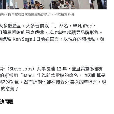
策略，稍早被前自家高層點名該換了。科技島資料照
絕大多數產品，大多習慣以「i」命名，舉凡 iPod、
且簡單明暸的訊息傳遞，成功串連起蘋果品牌形象。
總監 Ken Segall 日前卻直言，以現在的時機點，蘋
伯斯
（Steve Jobs）共事長達 12 年，並且策劃多部知
伯斯採用「iMac」作為新款電腦的命名，也因此算是
傳統的功臣。然而近期他卻在接受外媒採訪時坦言，現
用的意義了。
決問題