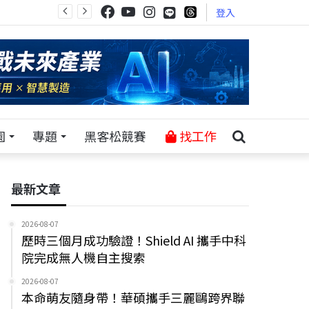
登入
園
專題
黑客松競賽
找工作
最新文章
2026-08-07
歷時三個月成功驗證！Shield AI 攜手中科
院完成無人機自主搜索
2026-08-07
本命萌友隨身帶！華碩攜手三麗鷗跨界聯