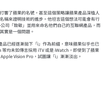
 i 產品打響了蘋果的名號，甚至這個策略讓蘋果產品深植人
名稱來證明技術的進步。他坦言這個想法可能會有行
多公司「致敬」並用來命名他們自己的互聯網產品，而
其實是一個問題。
多款產品已經逐漸拋下「i」作為前綴，意味蘋果似乎也已
ch 等均未如傳言採用 iTV 或是 iWatch，即使到了蘋果
e Vision Pro，試圖讓「i」漸漸淡出。