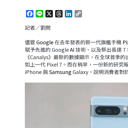
F
L
X
T
L
C
a
i
h
i
o
記者／劉閔
c
n
r
n
p
e
e
e
k
y
儘管
Google
在去年發表的新一代旗艦手機
Pi
b
a
e
L
賦予先進的 Google
AI
技術、以及祭出長達 7
o
d
d
i
《Canalys》最新的數據顯示，在全球首季
o
s
I
n
如上一代 Pixel 7。而在稍早，一份新的研究
k
n
k
iPhone 與
Samsung
Galaxy，說明消費者對於