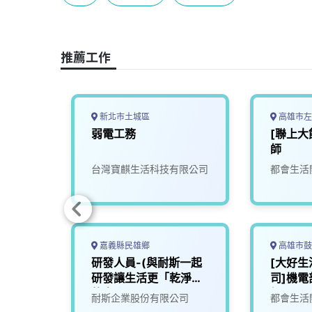
b
a
e
L
o
d
d
i
o
s
I
n
推薦工作
k
n
k
新北市土城區
高雄市左
工程師
弱電工務
[聯上大
師
限公司
台灣寶麒生活科技有限公司
都會生活
嘉義縣民雄鄉
高雄市鼓
斯一起
研發人員-(與耐斯一起
[大好
乾淨」
研發讓生活更「乾淨」
司]機電
的未來)1
經理)
司
耐斯企業股份有限公司
都會生活