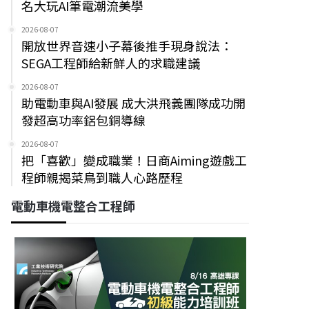
名大玩AI筆電潮流美學
2026-08-07
開放世界音速小子幕後推手現身說法：
SEGA工程師給新鮮人的求職建議
2026-08-07
助電動車與AI發展 成大洪飛義團隊成功開
發超高功率鋁包銅導線
2026-08-07
把「喜歡」變成職業！日商Aiming遊戲工
程師親揭菜鳥到職人心路歷程
電動車機電整合工程師