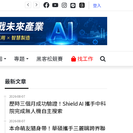
登入
園
專題
黑客松競賽
找工作
最新文章
2026-08-07
歷時三個月成功驗證！Shield AI 攜手中科
院完成無人機自主搜索
2026-08-07
本命萌友隨身帶！華碩攜手三麗鷗跨界聯