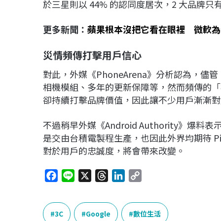
於三星則以 44% 的認同度居次，2 大品牌只有
更多新聞：
蘋果根本沒把它看在眼裡 微軟為
災情頻傳打擊用戶信心
對此，外媒《PhoneArena》分析認為，儘管 
相機模組、多年的更新保障等，然而頻傳的「
卻持續打擊品牌價值，因此讓不少用戶漸漸對
不過稍早外媒《Android Authority》爆料表示
是交由台積電製程生產，也因此外界均期待 Pi
對於用戶的忠誠度，將會帶來改變。
F
L
X
T
L
C
a
i
h
i
o
c
n
r
n
p
e
e
e
k
y
3C
Google
數位生活