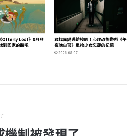
tterly Lost》9月登
尋找異變逃離校園！心理恐怖遊戲《午
獺找到回家的路吧
夜晚自習》重拾少女忘卻的記憶
2026-08-07