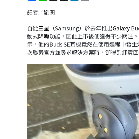
a
i
h
i
o
記者／劉閔
c
n
r
n
p
e
e
e
k
y
自從
三星
（Samsung）於去年推出
Galaxy
B
b
a
e
L
動式
降噪
功能，因此上市後便獲得不少關注。
o
d
d
i
示，他的Buds SE耳機竟然在使用過程中
o
s
I
n
次聯繫官方並尋求解決方案時，卻得到卸責回
k
n
k