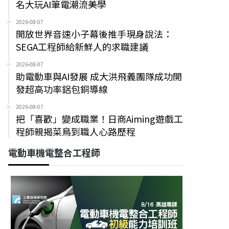
名大玩AI筆電潮流美學
2026-08-07
開放世界音速小子幕後推手現身說法：
SEGA工程師給新鮮人的求職建議
2026-08-07
助電動車與AI發展 成大洪飛義團隊成功開
發超高功率鋁包銅導線
2026-08-07
把「喜歡」變成職業！日商Aiming遊戲工
程師親揭菜鳥到職人心路歷程
電動車機電整合工程師