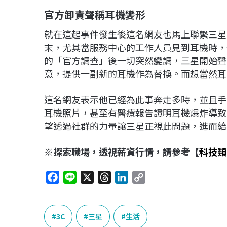
官方卸責聲稱耳機變形
就在這起事件發生後這名網友也馬上聯繫三星
末，尤其當服務中心的工作人員見到耳機時，
的「官方調查」後一切突然變調，三星開始聲
意，提供一副新的耳機作為替換。而想當然耳
這名網友表示他已經為此事奔走多時，並且手
耳機照片，甚至有醫療報告證明耳機爆炸導致
望透過社群的力量讓三星正視此問題，進而給
※探索職場，透視薪資行情，請參考【
科技類
F
L
X
T
L
C
a
i
h
i
o
c
n
r
n
p
e
e
e
k
y
3C
三星
生活