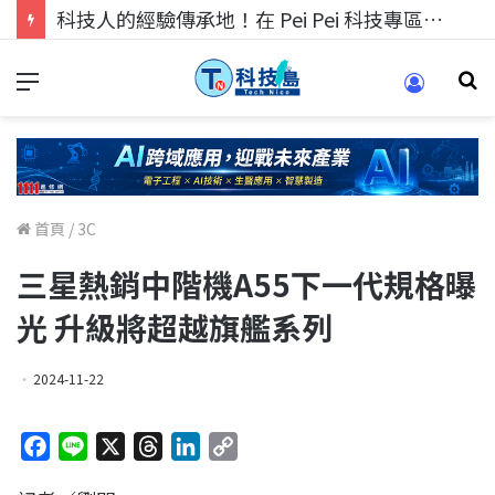
科技人的經驗傳承地！在 Pei Pei 科技專區，與學弟妹交流最硬核的技術
首頁
/
3C
三星熱銷中階機A55下一代規格曝
光 升級將超越旗艦系列
2024-11-22
F
L
X
T
L
C
a
i
h
i
o