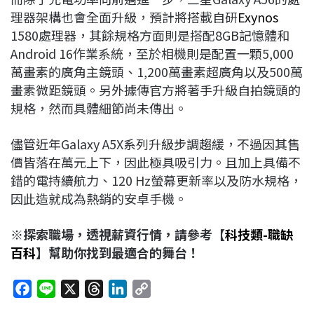
理器架構也會全面升級，預計將搭載自研
Exynos
1580處理器，其餘規格方面則是搭配8GB記憶體和
Android 16作業系統，至於相機則是配置一顆5,000
萬畫素的廣角主鏡頭、1,200萬畫素超廣角以及500萬
畫素微距鏡頭。另外據傳官方將著手升級自拍鏡頭的
規格，然而具體細節尚未傳出。
儘管近年Galaxy A5X系列升級步調趨緩，不過因其售
價皆落在萬元上下，因此極具吸引力。且加上具備不
錯的電持續航力、120 Hz螢幕更新率以及防水規格，
因此造就成為熱銷的安卓手機。
※探索職場，透視薪資行情，請參考【
科技類-職缺
百科
】幫助你找到最適合的舞台！
F
L
X
T
L
C
a
i
h
i
o