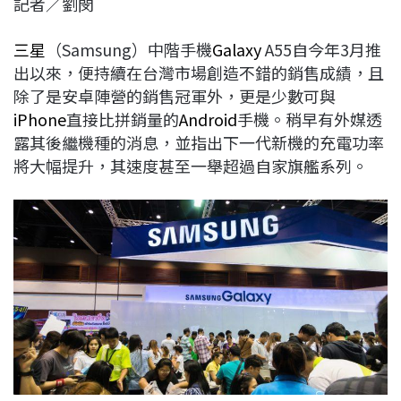
記者／劉閔
c
n
r
n
p
e
e
e
k
y
三星
（Samsung）中階手機
Ga
l
axy
A55自今年3月推
b
a
e
L
出以來，便持續在台灣市場創造不錯的銷售成績，且
o
d
d
i
除了是安卓陣營的銷售冠軍外，更是少數可與
o
s
I
n
iPhone
直接比拼銷量的
Android
手機。稍早有外媒透
k
n
k
露其後繼機種的消息，並指出下一代新機的充電功率
將大幅提升，其速度甚至一舉超過自家旗艦系列。