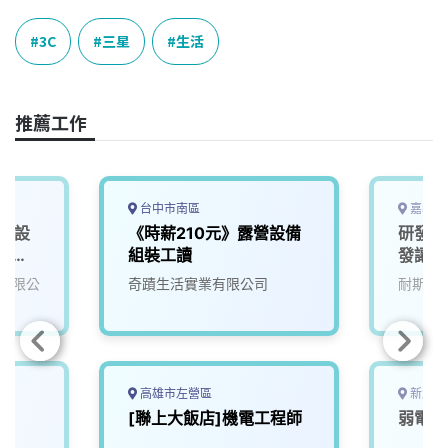
c
n
r
n
p
e
e
e
k
y
3C
三星
生活
b
a
e
L
o
d
d
i
o
s
I
n
推薦工作
k
n
k
台中市南區
嘉義縣
課 設
《時薪210元》露營設備
研發人
)_新
組裝工讀
發讓生
來)2
有限公
奇蹟生活實業有限公司
耐斯企
高雄市左營區
新北市
[聯上大飯店]機電工程師
弱電工