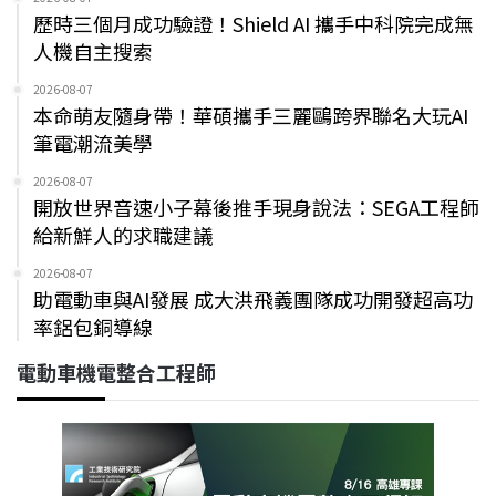
歷時三個月成功驗證！Shield AI 攜手中科院完成無
人機自主搜索
2026-08-07
本命萌友隨身帶！華碩攜手三麗鷗跨界聯名大玩AI
筆電潮流美學
2026-08-07
開放世界音速小子幕後推手現身說法：SEGA工程師
給新鮮人的求職建議
2026-08-07
助電動車與AI發展 成大洪飛義團隊成功開發超高功
率鋁包銅導線
電動車機電整合工程師