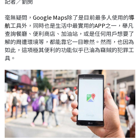
記者／劉閔
c
n
r
n
p
e
e
e
k
y
毫無疑問，
Google Maps
除了是目前最多人使用的
導
b
a
e
L
航
工具外，同時也是生活中最實用的
APP
之一，舉凡
o
d
d
i
查詢餐廳、便利商店、加油站，或是任何用戶想要了
o
s
I
n
解的周遭環境等，都能靠它一目瞭然。然而，也因為
k
n
k
如此，這項極其便利的功能似乎已淪為竊賊的犯罪工
具。