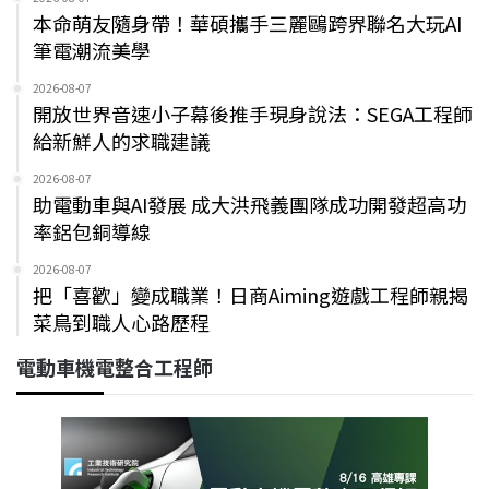
本命萌友隨身帶！華碩攜手三麗鷗跨界聯名大玩AI
筆電潮流美學
2026-08-07
開放世界音速小子幕後推手現身說法：SEGA工程師
給新鮮人的求職建議
2026-08-07
助電動車與AI發展 成大洪飛義團隊成功開發超高功
率鋁包銅導線
2026-08-07
把「喜歡」變成職業！日商Aiming遊戲工程師親揭
菜鳥到職人心路歷程
電動車機電整合工程師