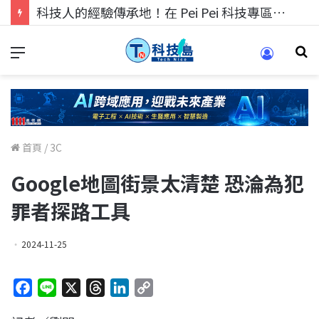
科技人找工作，就到TECH+ 科技專區!
首頁
/
3C
Google地圖街景太清楚 恐淪為犯
罪者探路工具
2024-11-25
F
L
X
T
L
C
a
i
h
i
o