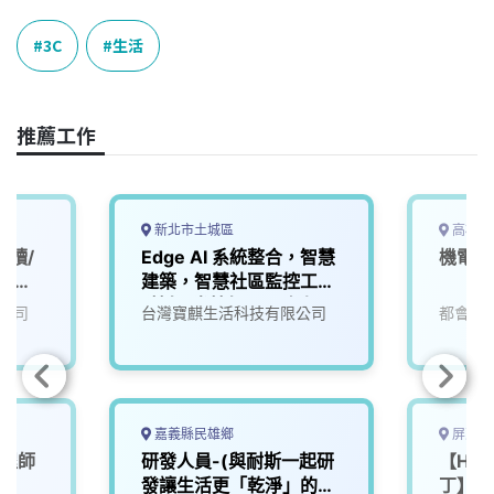
c
n
r
n
p
e
e
e
k
y
3C
生活
b
a
e
L
o
d
d
i
o
s
I
n
推薦工作
k
n
k
新北市土城區
高雄市
工讀/
Edge AI 系統整合，智慧
機電部
時不超
建築，智慧社區監控工程
_技師/半技師及工務人員
公司
台灣寶麒生活科技有限公司
都會生
(相關科系無經驗歡迎加
入培訓)
嘉義縣民雄鄉
屏東縣
工程師
研發人員-(與耐斯一起研
【Hote
發讓生活更「乾淨」的未
丁】機