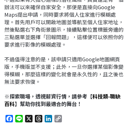
辦法可以來確保自家安全，那便是直接向Google
Maps提出申請，同時要求將個人住家進行模糊處
理。首先用戶可以開啟地圖並導航至個人住家地址，
然後點選右下角街景圖示，接續點擊位置標籤旁邊的
三點選單並選擇「回報問題」，這樣便可以依照你的
要求進行影像的模糊處理。
不過值得注意的是，該申請只適用Google地圖網頁
版，手機版並不支援；此外，一旦你選擇某個影像變
得模糊，那麼這樣的變化就會是永久性的，且之後也
無法要求恢復。
※探索職場，透視薪資行情，請參考【
科技類-職缺
百科
】幫助你找到最適合的舞台！
F
L
X
T
L
C
a
i
h
i
o