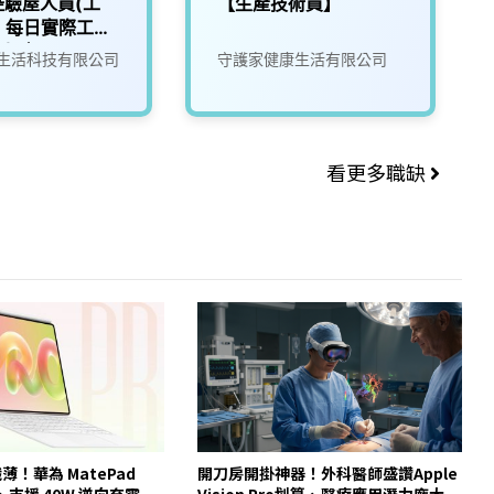
控驗屋人員(工
【生產技術員】
) 每日實際工時
6小時
生活科技有限公司
守護家健康生活有限公司
看更多職缺
纖薄！華為 MatePad
開刀房開掛神器！外科醫師盛讚Apple
身、支援 40W 逆向充電
Vision Pro划算、醫療應用潛力龐大