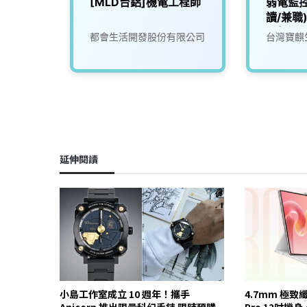
護課
[MLD台鋁]機電工程師
弱電監
時
讀/兼職
不超過
份有限
都會生活開發股份有限公司
台灣寶麒
延伸閱讀
小島工作室成立 10 週年！攜手
4.7mm 極致
Anicorn 推出限量科幻手錶 限時預購
Pro 12吋機