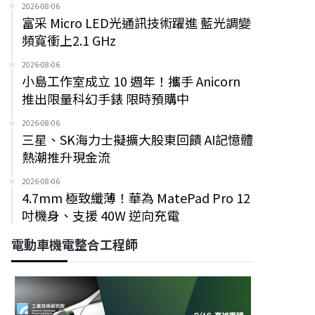
2026-08-06
富采 Micro LED光通訊技術躍進 藍光調變
頻寬衝上2.1 GHz
2026-08-06
小島工作室成立 10 週年！攜手 Anicorn
推出限量科幻手錶 限時預購中
2026-08-06
三星、SK海力士擬擴大股東回饋 AI記憶體
熱潮推升現金流
2026-08-06
4.7mm 極致纖薄！華為 MatePad Pro 12
吋機身、支援 40W 逆向充電
電動車機電整合工程師