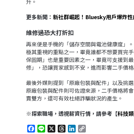
升。
更多新聞：
新社群崛起！Bluesky用戶爆炸
維修過恐大打折扣
再來便是手機的「儲存空間與電池健康度」。
極其重視的重點之一，畢竟誰都不想要買完手
保固期」也是重要因素之一，畢竟可支援到最
修」，恐讓買家感到不安，進而影響二手價格
最後外媒則提到「原廠包裝與配件」以及挑選
原廠包裝與配件則可佐證來源，二手價格將會
賣雙方，還可有效杜絕詐騙狀況的產生。
※探索職場，透視薪資行情，請參考【
科技類
F
L
X
T
L
C