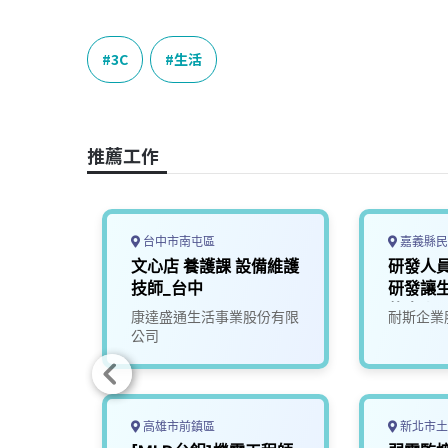
a
i
h
i
o
c
n
r
n
p
e
e
e
k
y
3C
生活
b
a
e
L
o
d
d
i
o
s
I
n
推薦工作
k
n
k
台中市南屯區
嘉義縣民
電工程
文心店 養護課 設備維護
研發人員
技師_台中
研發讓
的未來)
限公司
康達盛通生活事業股份有限
耐斯企業
公司
高雄市前鎮區
新北市土