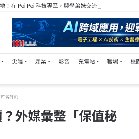
！在 Pei Pei 科技專區，與學弟妹交流最硬核的技術
尖端
產業
影音
充電站
職場
校
」可省荷包
價？外媒彙整「保值秘