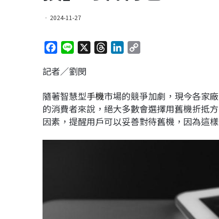
2024-11-27
F
L
X
T
L
C
a
i
h
i
o
記者／劉閔
c
n
r
n
p
e
e
e
k
y
隨著智慧型
手機
市場的競爭加劇，現今各家廠
b
a
e
L
的消費者來說，絕大多數會選擇用舊機折抵方
o
d
d
i
因素，提醒用戶可以妥善對待舊機，因為這樣
o
s
I
n
k
n
k