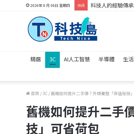
科技人的經驗傳承地
2026年 8 月 06日 星期四
快訊
精選
3C
AI人工智慧
半導體
生活
首頁
/
3C
/
舊機如何提升二手價？外媒彙整「保值秘技
舊機如何提升二手
技」可省荷包