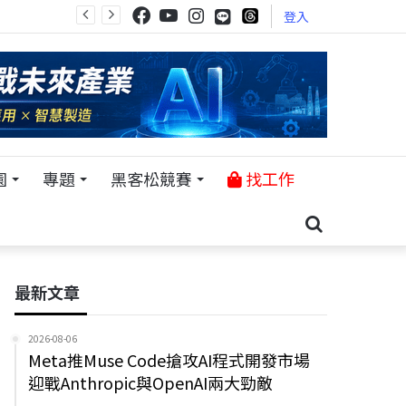
登入
園
專題
黑客松競賽
找工作
最新文章
2026-08-06
Meta推Muse Code搶攻AI程式開發市場
迎戰Anthropic與OpenAI兩大勁敵