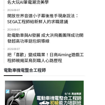
名大玩AI筆電潮流美學
2026-08-07
開放世界音速小子幕後推手現身說法：
SEGA工程師給新鮮人的求職建議
2026-08-07
助電動車與AI發展 成大洪飛義團隊成功開
發超高功率鋁包銅導線
2026-08-07
把「喜歡」變成職業！日商Aiming遊戲工
程師親揭菜鳥到職人心路歷程
電動車機電整合工程師