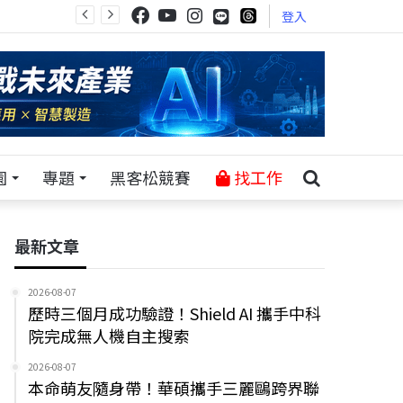
登入
園
專題
黑客松競賽
找工作
最新文章
2026-08-07
歷時三個月成功驗證！Shield AI 攜手中科
院完成無人機自主搜索
2026-08-07
本命萌友隨身帶！華碩攜手三麗鷗跨界聯