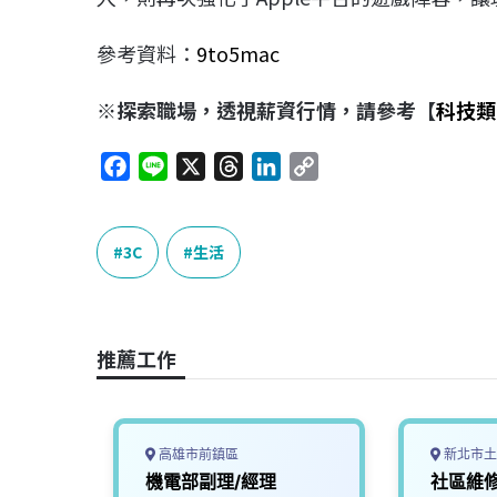
參考資料：
9to5mac
※探索職場，透視薪資行情，請參考【
科技類
F
L
X
T
L
C
a
i
h
i
o
c
n
r
n
p
e
e
e
k
y
3C
生活
b
a
e
L
o
d
d
i
o
s
I
n
推薦工作
k
n
k
高雄市前鎮區
新北市土
合，智
機電部副理/經理
社區維