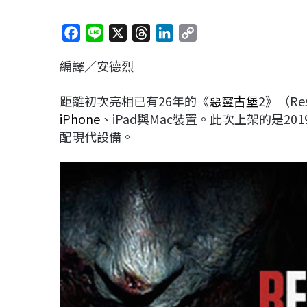
F
L
X
T
L
C
a
i
h
i
o
編譯／安德烈
c
n
r
n
p
e
e
e
k
y
距離初次亮相已有26年的《
惡靈古堡
2》（Res
b
a
e
L
iPhone
、iPad與Mac裝置。此次上架的是2
o
d
d
i
配現代設備。
o
s
I
n
k
n
k