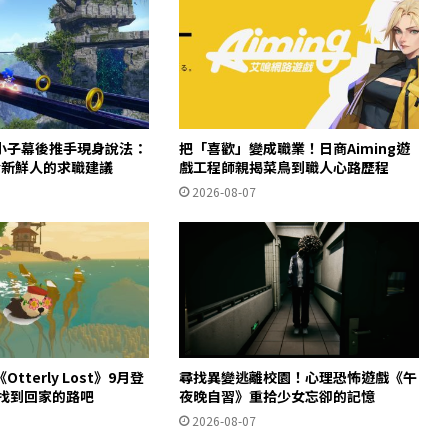
小子幕後推手現身說法：
把「喜歡」變成職業！日商Aiming遊
給新鮮人的求職建議
戲工程師親揭菜鳥到職人心路歷程
2026-08-07
tterly Lost》9月登
尋找異變逃離校園！心理恐怖遊戲《午
獺找到回家的路吧
夜晚自習》重拾少女忘卻的記憶
2026-08-07