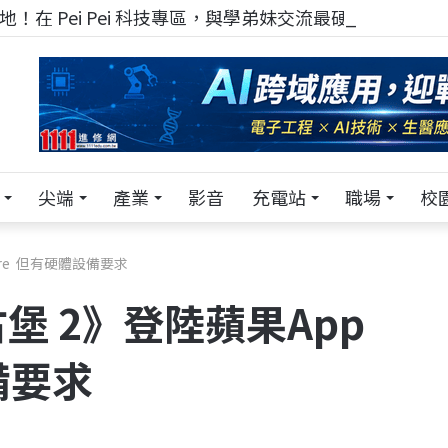
！在 Pei Pei 科技專區，與學弟妹交流最硬核的技術
尖端
產業
影音
充電站
職場
校
ore 但有硬體設備要求
堡 2》登陸蘋果App
備要求