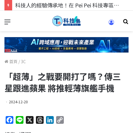
科技人找工作，就到TECH+ 科技專區!
首頁
/
3C
「超薄」之戰要開打了嗎？傳三
星跟進蘋果 將推輕薄旗艦手機
2024-12-20
F
L
X
T
L
C
a
i
h
i
o