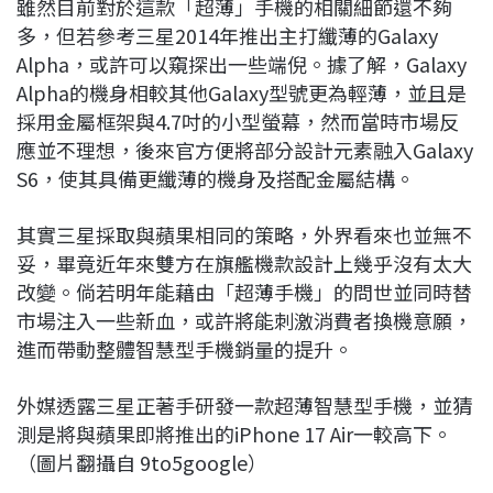
雖然目前對於這款「超薄」手機的相關細節還不夠
多，但若參考三星2014年推出主打纖薄的Galaxy
Alpha，或許可以窺探出一些端倪。據了解，Galaxy
Alpha的機身相較其他Galaxy型號更為輕薄，並且是
採用金屬框架與4.7吋的小型螢幕，然而當時市場反
應並不理想，後來官方便將部分設計元素融入Galaxy
S6，使其具備更纖薄的機身及搭配金屬結構。
其實三星採取與蘋果相同的策略，外界看來也並無不
妥，畢竟近年來雙方在旗艦機款設計上幾乎沒有太大
改變。倘若明年能藉由「超薄手機」的問世並同時替
市場注入一些新血，或許將能刺激消費者換機意願，
進而帶動整體智慧型手機銷量的提升。
外媒透露三星正著手研發一款超薄智慧型手機，並猜
測是將與蘋果即將推出的iPhone 17 Air一較高下。
（圖片翻攝自 9to5google）