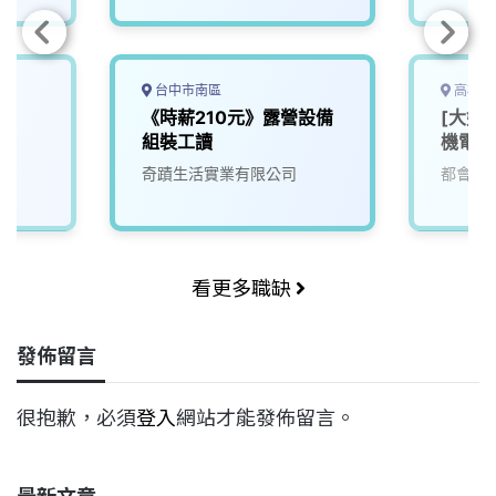
台中市南區
高雄市
《時薪210元》露營設備
[大好
組裝工讀
機電部
奇蹟生活實業有限公司
都會生
看更多職缺
發佈留言
很抱歉，必須
登入
網站才能發佈留言。
最新文章