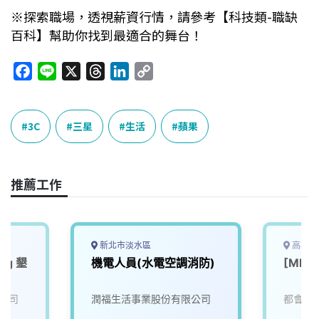
※探索職場，透視薪資行情，請參考【科技類-職缺
百科】幫助你找到最適合的舞台！
F
L
X
T
L
C
a
i
h
i
o
c
n
r
n
p
e
e
e
k
y
3C
三星
生活
蘋果
b
a
e
L
o
d
d
i
o
s
I
n
推薦工作
k
n
k
新北市淡水區
高雄市
ing 墾
機電人員(水電空調消防)
[ML
公司
潤福生活事業股份有限公司
都會生