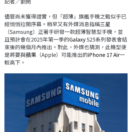
記者／劉閔
c
n
r
n
p
e
e
e
k
y
儘管尚未獲得證實，但「超薄」旗艦手機之戰似乎已
b
a
e
L
經悄悄拉開序幕。稍早又有外媒消息指稱
三星
o
d
d
i
（Samsung）正著手研發一款超薄智慧型手機，並
o
s
I
n
且預計會在2025年第一季的
Galaxy
S25系列發表會結
k
n
k
束後的幾個月內推出。對此，外媒也猜測，此機型便
是將要與
蘋果
（Apple）可能推出的
iPhone 17 Air
一
較高下。