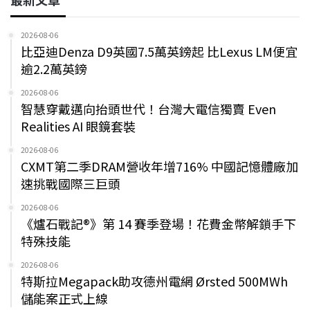
2026-08-06
比亞迪Denza D9英國7.5萬英鎊起 比Lexus LM便宜
逾2.2萬英鎊
2026-08-06
智慧穿戴邁向抬頭世代！台灣大電信獨賣 Even
Realities AI 眼鏡套裝
2026-08-06
CXMT第二季DRAM營收年增716% 中國記憶體廠加
速挑戰國際三巨頭
2026-08-06
《爐石戰記®》第 14 賽季登場！花費金幣解鎖手下
特殊技能
2026-08-06
特斯拉Megapack助攻德州電網 Ørsted 500MWh
儲能案正式上線