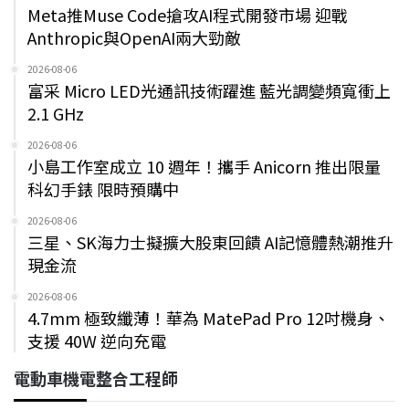
Meta推Muse Code搶攻AI程式開發市場 迎戰
Anthropic與OpenAI兩大勁敵
2026-08-06
富采 Micro LED光通訊技術躍進 藍光調變頻寬衝上
2.1 GHz
2026-08-06
小島工作室成立 10 週年！攜手 Anicorn 推出限量
科幻手錶 限時預購中
2026-08-06
三星、SK海力士擬擴大股東回饋 AI記憶體熱潮推升
現金流
2026-08-06
4.7mm 極致纖薄！華為 MatePad Pro 12吋機身、
支援 40W 逆向充電
電動車機電整合工程師