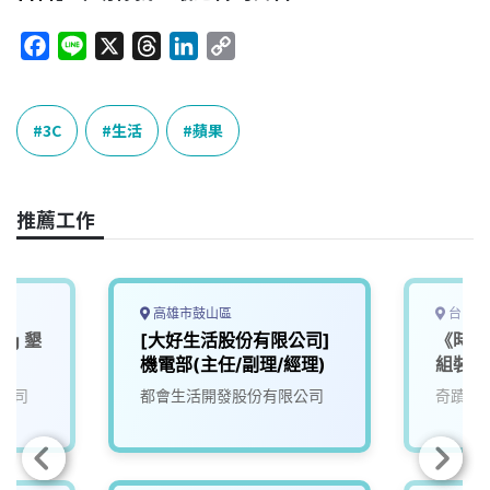
F
L
X
T
L
C
a
i
h
i
o
c
n
r
n
p
e
e
e
k
y
3C
生活
蘋果
b
a
e
L
o
d
d
i
o
s
I
n
推薦工作
k
n
k
高雄市鼓山區
台中市
ing 墾
[大好生活股份有限公司]
《時薪
機電部(主任/副理/經理)
組裝工
公司
都會生活開發股份有限公司
奇蹟生