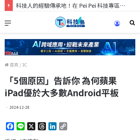
科技人的經驗傳承地！在 Pei Pei 科技專區，與學弟妹交流最硬核的技術
首頁
/
3C
「5個原因」告訴你 為何蘋果
iPad優於大多數Android平板
2024-12-28
F
L
X
T
L
C
a
i
h
i
o