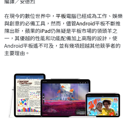
編譯／安德烈
c
n
r
n
p
e
e
e
k
y
在現今的數位世界中，
平板
電腦已經成為工作、娛樂
b
a
e
L
與創意的必備工具，然而，儘管
Android
平板不斷推
o
d
d
i
陳出新，蘋果的
iPad
仍無疑是平板市場的領頭羊之
o
s
I
n
一，其優越的性能和功能配備加上高階的設計，使
k
n
k
Android平板遙不可及，並有幾項超越其他競爭者的
主要理由。