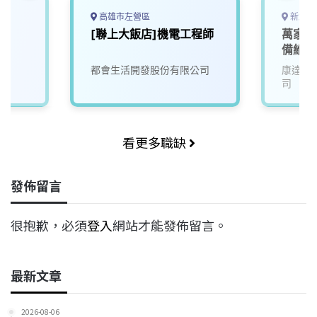
高雄市左營區
新北市
[聯上大飯店]機電工程師
萬家福
備維護
北
司
都會生活開發股份有限公司
康達盛
司
看更多職缺
發佈留言
很抱歉，必須
登入
網站才能發佈留言。
最新文章
2026-08-06