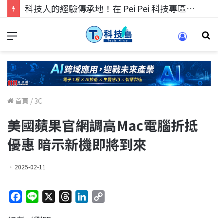
科技人的經驗傳承地！在 Pei Pei 科技專區，與學弟妹交流最硬核的技術
首頁
/
3C
美國蘋果官網調高Mac電腦折抵
優惠 暗示新機即將到來
2025-02-11
F
L
X
T
L
C
a
i
h
i
o