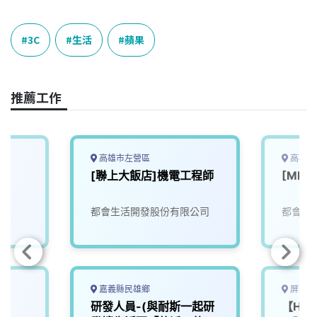
a
i
h
i
o
c
n
r
n
p
e
e
e
k
y
3C
生活
蘋果
b
a
e
L
o
d
d
i
o
s
I
n
推薦工作
k
n
k
高雄市左營區
高雄市
[聯上大飯店]機電工程師
[ML
司
都會生活開發股份有限公司
都會生
嘉義縣民雄鄉
屏東縣
師
研發人員-(與耐斯一起研
【Hote