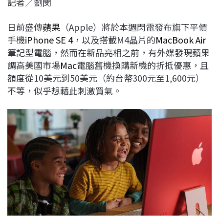
記者／劉閔
c
n
r
n
p
e
e
e
k
y
日前盛傳
蘋果
（Apple）將於本週閃電發布旗下平價
b
a
e
L
手機
iPhone SE 4
，以及搭載M4晶片的
MacBook Air
o
d
d
i
筆記型電腦，然而在新品亮相之前，有外媒發現蘋果
o
s
I
n
調高美國市場
Mac
電腦舊機換購新機的折抵優惠，且
k
n
k
額度從10美元到50美元（約台幣300元至1,600元）
不等，似乎想藉此刺激買氣。