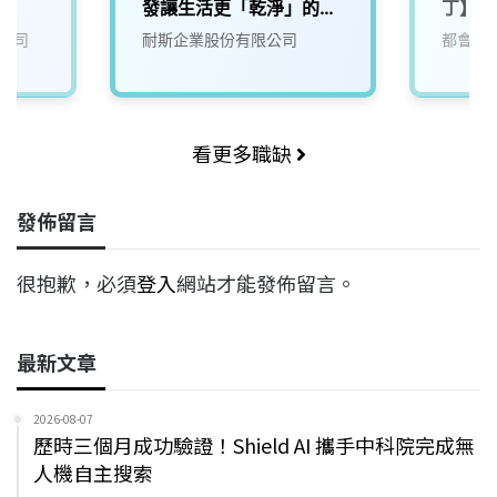
發讓生活更「乾淨」的未
丁】機
來)2
公司
耐斯企業股份有限公司
都會生
看更多職缺
發佈留言
很抱歉，必須
登入
網站才能發佈留言。
最新文章
2026-08-07
歷時三個月成功驗證！Shield AI 攜手中科院完成無
人機自主搜索