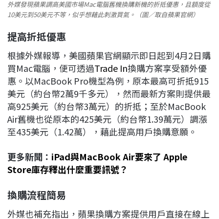
外媒發現蘋果調高美國市場Mac電腦舊機換購新機的折抵優惠，且額度從
10美元到50美元不等，似乎想藉此刺激買氣。（圖／取自蘋果官網）
提高折抵優惠
根據外媒報導，美國蘋果官網顯示即日起到4月2日購
買Mac電腦，便可透過
Trade In
換購方案享受額外優
惠。以MacBook Pro機型為例，原本最高可折抵915
美元（約台幣2萬9千多元），然而最新方案則提供最
高925美元（約台幣3萬元）的折抵；至於MacBook
Air舊機也從原本的425美元（約台幣1.39萬元）調漲
至435美元（1.42萬），藉此提高用戶換購意願。
更多新聞：
iPad與MacBook Air要來了 Apple
Store庫存釋出什麼重要訊號？
換購流程簡易
外媒也補充指出，蘋果換購方案提供用戶直接在線上