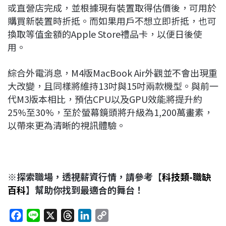
或直營店完成，並根據現有裝置取得估價後，可用於
購買新裝置時折抵。而如果用戶不想立即折抵，也可
換取等值金額的Apple Store禮品卡，以便日後使
用。
綜合外電消息，M4版MacBook Air外觀並不會出現重
大改變，且同樣將維持13吋與15吋兩款機型。與前一
代M3版本相比，預估CPU以及GPU效能將提升約
25%至30%，至於螢幕鏡頭將升級為1,200萬畫素，
以帶來更為清晰的視訊體驗。
※探索職場，透視薪資行情，請參考【
科技類-職缺
百科
】幫助你找到最適合的舞台！
F
L
X
T
L
C