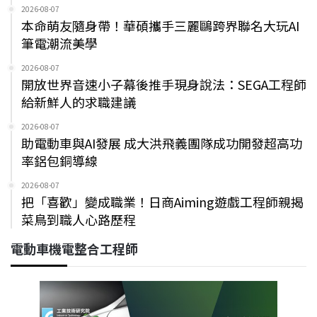
2026-08-07
本命萌友隨身帶！華碩攜手三麗鷗跨界聯名大玩AI
筆電潮流美學
2026-08-07
開放世界音速小子幕後推手現身說法：SEGA工程師
給新鮮人的求職建議
2026-08-07
助電動車與AI發展 成大洪飛義團隊成功開發超高功
率鋁包銅導線
2026-08-07
把「喜歡」變成職業！日商Aiming遊戲工程師親揭
菜鳥到職人心路歷程
電動車機電整合工程師